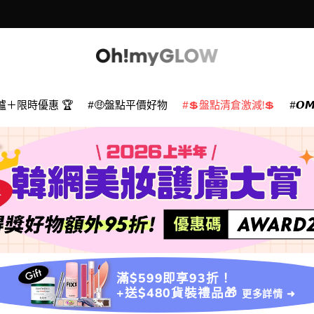
爐＋限時優惠 🏆
🤑盤點平價好物
💲盤點清倉激減!💲
𝙊
滿$599即享93折！
+送$480貨裝禮品🎁
更多詳情 ➜