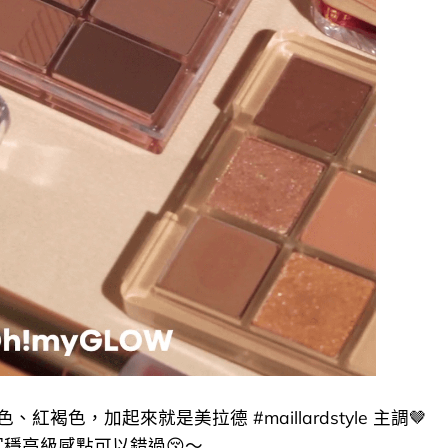
色，加起來就是美拉德 #maillardstyle 主調🤎
穩高級感點可以錯過​😚～