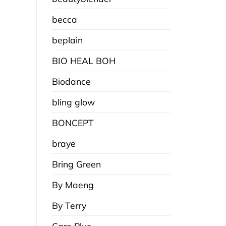
becca
beplain
BIO HEAL BOH
Biodance
bling glow
BONCEPT
braye
Bring Green
By Maeng
By Terry
Care Plus