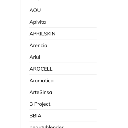
AOU
Apivita
APRILSKIN
Arencia
Ariul
AROCELL
Aromatica
ArteSinsa
B Project.
BBIA
beautyblender