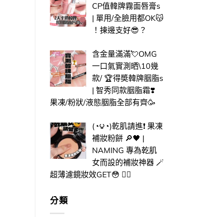
CP值韓牌霧面唇膏s
| 單用/全臉用都OK😽​
！揀邊支好😎​？
含金量滿滿💘OMG
一口氣實測晒\10幾
款/ 🏆得奬韓牌胭脂s
| 智秀同款胭脂霜❣️
果凍/粉狀/液態胭脂全部有齊🥳
(◔౪◔)乾肌請進❗ 果凍
補妝粉餅 🔎🖤 |
NAMING 專為乾肌
女而設的補妝神器 🪄
超薄濾鏡妝效GET😳 ​✌🏻​
分類