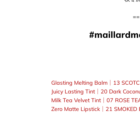
==
#maillardma
Glasting Melting Balm｜13 SCOT
Juicy Lasting Tint｜20 Dark Cocon
Milk Tea Velvet Tint｜07 ROSE TE
Zero Matte Lipstick｜21 SMOKED 