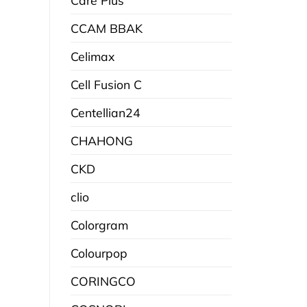
CCAM BBAK
Celimax
Cell Fusion C
Centellian24
CHAHONG
CKD
clio
Colorgram
Colourpop
CORINGCO