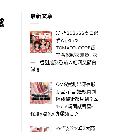
最新文章
感
💥 🍅2026SS夏日必
備ᕕ ( ᐛ ) ᕗ
TOMATO-CORE番
茄系彩妝來襲😋 | 來
一口香甜成熟番茄🍅紅潤又顯白
😻 ❣️
OMG實測果凍唇彩
新品🍒 🍯 邊款閃到
隔成條街都見到？🫨
✨ / ✅​鏡面感唇蜜✅​
保濕x潤色x防曬3in1💦
(☞ ͡° ͜ʖ ͡°)☞🍒​2大高