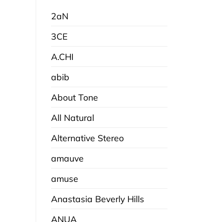
2aN
3CE
A.CHI
abib
About Tone
All Natural
Alternative Stereo
amauve
amuse
Anastasia Beverly Hills
ANUA