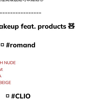
================
keup feat. products 🧸
​◽​
#romand
CH NUDE
ut
A
BEIGE
​◽​
#CLIO