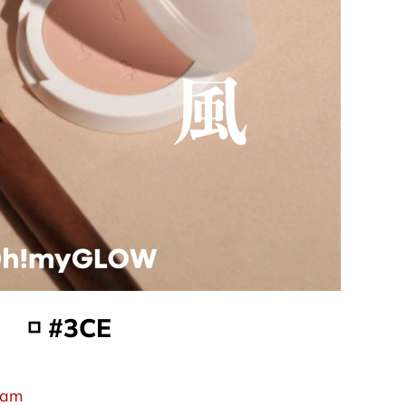
​◽​
#3CE
eam