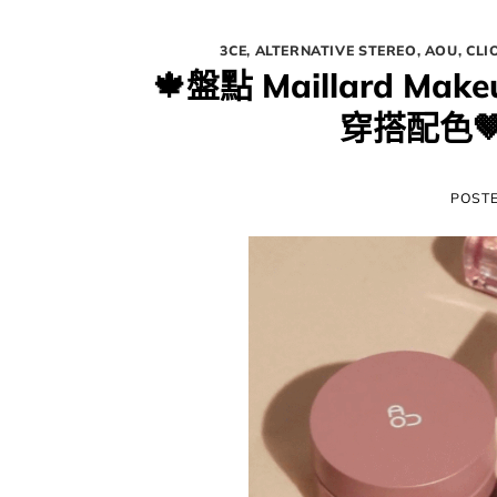
3CE
,
ALTERNATIVE STEREO
,
AOU
,
CLI
🍁​盤點 Maillard 
穿搭配色🤎 
POST