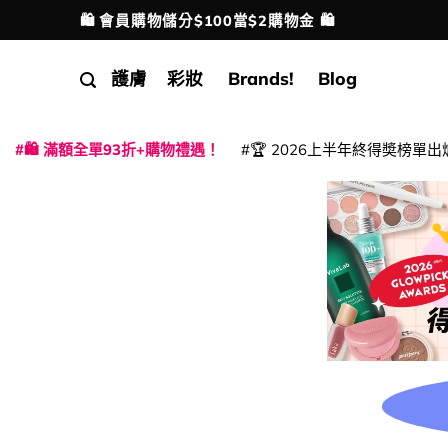
Skip
🛍️ 會員購物儲分$100當$2購物金 🛍️
配送港澳
to
content
護膚
彩妝
Brands!
Blog
🛍️ 滿額全單93折+購物禮遇！
🏆 2026上半年終得奬榜單出
|
|
|
|
|
|
|
|
|
|
|
|
|
|