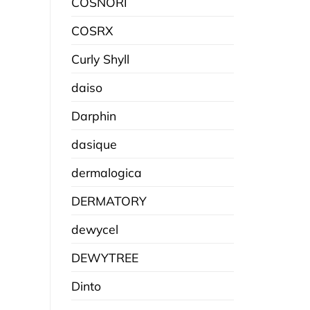
COSNORI
COSRX
Curly Shyll
daiso
Darphin
dasique
dermalogica
DERMATORY
dewycel
DEWYTREE
Dinto