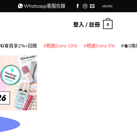
Whatsapp客服在線
MeWe
登入 / 註冊
0
𝙈𝙂會員享2%+回贈
精選Extra 10%
精選Extra 5%
💲0