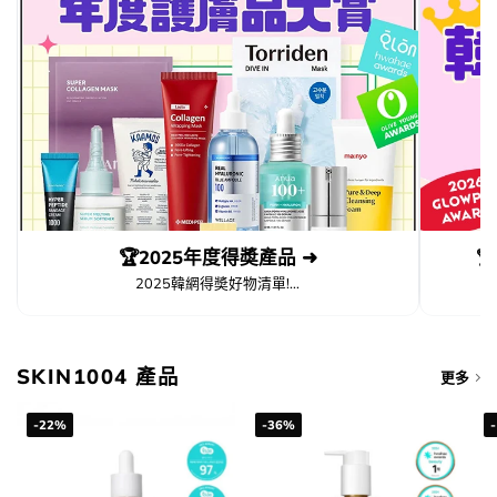
🏆2025年度得奬產品 ➜

2025韓網得奬好物清單!...
SKIN1004 產品
更多
-22%
-36%