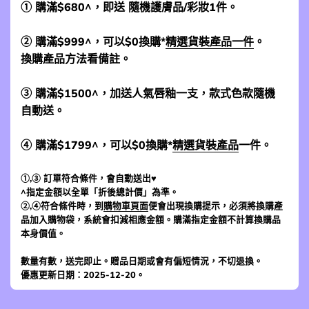
① 購滿$680^，即送 隨機護膚品/彩妝1件。
② 購滿$999^，可以$0換購*
精選貨裝產品一件
。
換購產品方法看備註。
③ 購滿$1500^，加送人氣唇釉一支，款式色款隨機
自動送。
④ 購滿$1799^，可以$0換購*
精選貨裝產品
一件。
①,③ 訂單符合條件，會自動送出♥
^指定金額以全單「折後總計價」為準。
②,④符合條件時，到
購物車頁面
便會出現換購提示，必須將換購產
品加入購物袋，系統會扣減相應金額。購滿指定金額不計算換購品
本身價值。
數量有數，送完即止。贈品日期或會有偏短情況，不切退換。
優惠更新日期：2025-12-20。