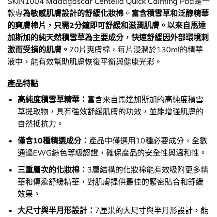
SKIN1004 Madagascar Centella Quick Calming Pad是一
款專
為敏感肌膚設計的舒緩化妝棉
。
富含積雪草和泛醇精華
的爽膚棉片，只需2分鐘即可舒緩和滋潤肌膚。以來自馬達
加斯加的純天然積雪草為主要成分，快速舒緩因外部環境刺
激而受損的肌膚。
70片爽膚棉，每片浸潤於130ml的精華
液中，能有效幫助肌膚恢復平衡與健康光彩。
產品特點
高純度積雪草精華：
富含來自馬達加斯加的高純度積雪
草提取物，具有強效舒緩肌膚的功效，並能增強肌膚的
自然抵抗力。
僅含10種精選成分：
產品中僅選用10種必要成分，全數
通過EWG綠色等級認證，確保產品的安全性與溫和性。
三重層次的化妝棉：
3層結構的化妝棉能有效吸附更多精
華和傳遞舒緩精華，對肌膚提供最佳的緊密貼合和舒緩
效果。
大尺寸與半月形設計：
7厘米的大尺寸與半月形設計，能