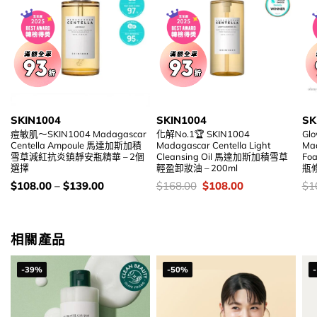
SKIN1004
SKIN1004
SK
痘敏肌～SKIN1004 Madagascar
化解No.1🏆 SKIN1004
Glo
Centella Ampoule 馬達加斯加積
Madagascar Centella Light
Mad
雪草減紅抗炎鎮靜安瓶精華 – 2個
Cleansing Oil 馬達加斯加積雪草
F
選擇
輕盈卸妝油 – 200ml
瓶修
價
價
Original
Current
價
$
108.00
–
$
139.00
$
168.00
$
108.00
$
1
錢：
錢：
price
price
錢
was:
is:
$168.00.
$108.00.
相關產品
-39%
-50%