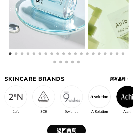
SKINCARE BRANDS
所有品牌
2aN
3CE
9wishes
A Solution
A.chi
返回首頁