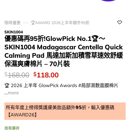
限時優惠
🏆AWARD 2026上半年額外95折
SKIN1004
優惠碼再95折!GlowPick No.1🏆～
SKIN1004 Madagascar Centella Quick
Calming Pad 馬達加斯加積雪草速效舒緩
保濕爽膚棉片 – 70片裝
價
Original
Current
168.00
118.00
$
$
錢：
price
price
🏆 2026 上半年 GlowPick Awards #局部濕敷面膜棉片
was:
is:
...
more
$168.00.
$118.00.
所有年度上榜得獎護膚美妝品額外𝟵𝟱折，輸入優惠碼
【AWARD26】
尚有庫存