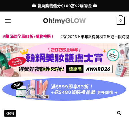
Skip
💳 支援消費券、FPS、八達通、PAYME、信用卡付款
配送港澳
to
content
0
🛍️ 滿額全單93折+購物禮遇！
🏆 2026上半年終得奬榜單出爐＋限時優惠
|
|
|
|
|
|
|
|
|
|
|
|
|
|
滿$599即享93折！
+送$480貨裝禮品🎁
更多詳情 ➜
-30%