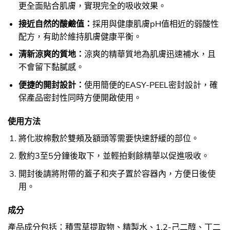
更全面貼合肌膚，實現完全的吸收效果。
接近自然的酸鹼值：
採用與健康肌膚pH值相近的弱酸性
配方，有助於維持肌膚健康平衡。
清新涼爽的質地：
涼爽的精華質地為肌膚迅速補水，且
不會留下黏膩感。
便捷的開封設計：
使用簡便的EASY-PEEL密封設計，確
保產品密封性同時方便開啟使用。
使用方法
將化妝棉敷於雙頰及額頭等需要快速舒緩的部位。
敷約3至5分鐘後取下，並輕拍剩餘精華以促進吸收。
開封後請將附帶的蓋子和夾子置於容器內，方便日後使
用。
成分
產品成分包括：積雪草提取物、精製水、1,2-己二醇、丁二