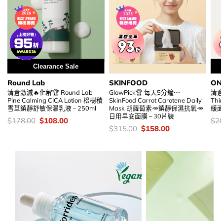
Clearance Sale
Round Lab
SKINFOOD
ON
清倉激減🔥化解🏆 Round Lab
GlowPick🏆 每天5分鐘～
清
Pine Calming CICA Lotion 松樹積
SkinFood Carrot Carotene Daily
Th
雪草鎮靜舒敏保濕乳液 – 250ml
Mask 胡蘿蔔素🥕鎮靜保濕抗氧🥕
緩面
日用早安面膜 – 30片裝
價
Original
Current
價
$
178.00
$
108.00
$
2
錢：
price
price
錢
價
Original
Current
$
315.00
$
158.00
was:
is:
錢：
price
price
$178.00.
$108.00.
was:
is:
$315.00.
$158.00.