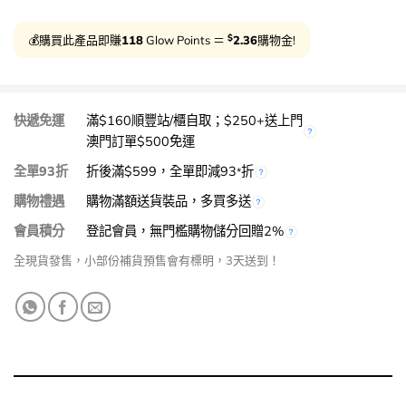
$
💰購買此產品即賺
118
Glow Points ＝
2.36
購物金!
快遞免運
滿$160順豐站/櫃自取；$250+送上門
澳門訂單$500免運
全單93折
折後滿$599，全單即減93
折
*
購物禮遇
購物滿額送貨裝品，多買多送
會員積分
登記會員，無門檻購物儲分回贈2%
全現貨發售，小部份補貨預售會有標明，3天送到！