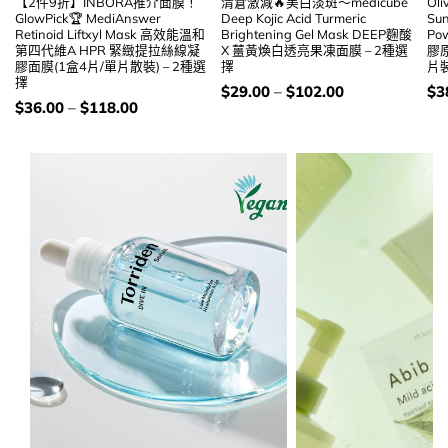
【2件9折】INBORA推介面膜！
清倉激減🔥美白淡斑～medicube
Ol
GlowPick🏆 MediAnswer
Deep Kojic Acid Turmeric
Sun
Retinoid Liftxyl Mask 高效能溫和
Brightening Gel Mask DEEP麴酸
Po
第四代維A HPR 緊緻提拉絲線凝
X 薑黃煥白透亮果凍面膜 – 2種選
膠
膠面膜(1盒4片/單片散裝) – 2種選
擇
片裝
擇
價
價
$
29.00
–
$
102.00
$
3
錢：
錢
價
$
36.00
–
$
118.00
錢：