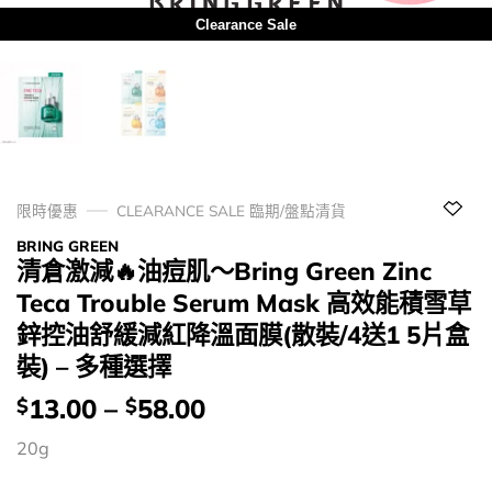
Clearance Sale
限時優惠
CLEARANCE SALE 臨期/盤點清貨
BRING GREEN
清倉激減🔥油痘肌～Bring Green Zinc
Teca Trouble Serum Mask 高效能積雪草
鋅控油舒緩減紅降溫面膜(散裝/4送1 5片盒
裝) – 多種選擇
價
13.00
–
58.00
$
$
錢：
20g