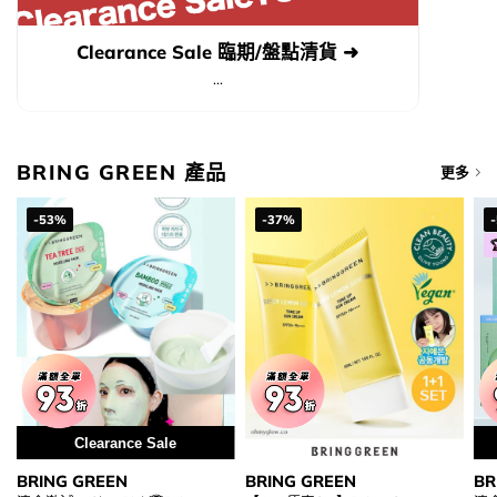
Clearance Sale 臨期/盤點清貨 ➜
...
BRING GREEN 產品
更多
-53%
-37%
Clearance Sale
BRING GREEN
BRING GREEN
BR