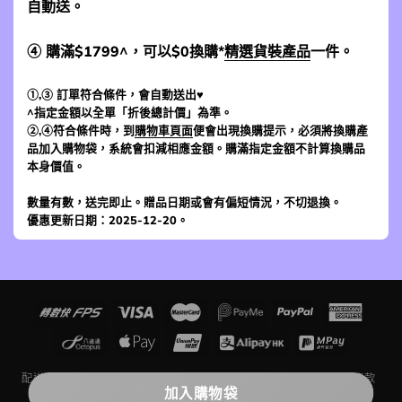
自動送。
④ 購滿$1799^，可以$0換購*
精選貨裝產品
一件。
①,③ 訂單符合條件，會自動送出♥
^指定金額以全單「折後總計價」為準。
②,④符合條件時，到
購物車頁面
便會出現換購提示，必須將換購產
品加入購物袋，系統會扣減相應金額。購滿指定金額不計算換購品
本身價值。
數量有數，送完即止。贈品日期或會有偏短情況，不切退換。
優惠更新日期：2025-12-20。
配送及運費
退貨條款
網上購物入門
追蹤訂單狀況
評價留言條款
聯絡我們
關於我們
加入購物袋