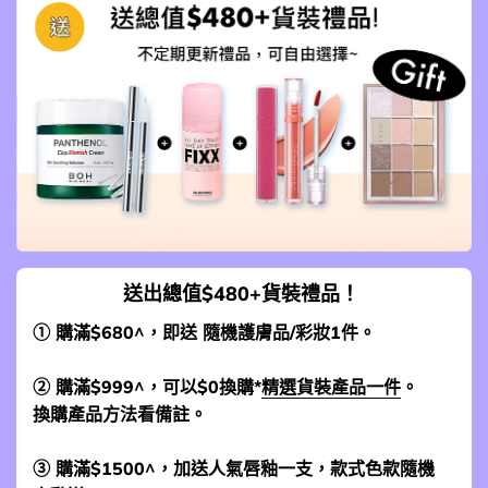
送出總值$480+貨裝禮品！
① 購滿$680^，即送 隨機護膚品/彩妝1件。
② 購滿$999^，可以$0換購*
精選貨裝產品一件
。
換購產品方法看備註。
③ 購滿$1500^，加送人氣唇釉一支，款式色款隨機