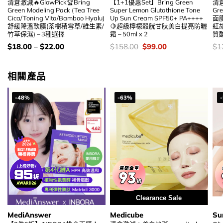
清倉激減🔥GlowPick🏆Bring
【1+1優惠Set】Bring Green
清倉
Green Modeling Pack (Tea Tree
Super Lemon Glutathione Tone
Gr
Cica/Toning Vita/Bamboo Hyalu)
Up Sun Cream SPF50+ PA++++
面膜
舒緩降溫軟膜(茶樹積雪草/維生素/
🍋超級檸檬穀胱甘肽美白提亮防曬
紅
竹萃保濕) – 3種選擇
霜 – 50ml x 2
質酸
價
價
Original
Current
價
$
18.00
–
$
22.00
$
158.00
$
99.00
$
1
錢：
錢：
price
price
錢
was:
is:
$158.00.
$99.00.
相關產品
-48%
-63%
Clearance Sale
MediAnswer
Medicube
Su