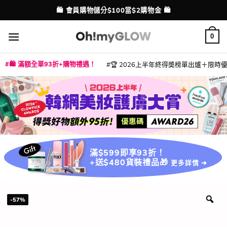
Skip
💳 支援消費券、FPS、八達通、PAYME、信用卡付款
配送港澳
to
content
0
🛍️ 滿額全單93折+購物禮遇！
🏆 2026上半年終得奬榜單出爐＋限時優惠
|
|
|
|
|
|
|
|
|
|
|
|
|
|
滿$599即享93折！
+送$480貨裝禮品🎁
更多詳情 ➜
-57%