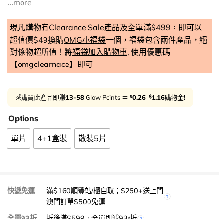
...
more
現凡購物有Clearance Sale產品及全單滿$499，即可以
超值價$49換購
OMG小福袋
一個，福袋包含兩件產品，絕
對係物超所值！將
福袋加入購物車
, 使用優惠碼
【omgclearnace】即可
$
$
💰購買此產品即賺
13-58
Glow Points ＝
0.26
-
1.16
購物金!
Options
單片
4+1盒裝
散裝5片
快遞免運
滿$160順豐站/櫃自取；$250+送上門
澳門訂單$500免運
全單93折
折後滿$599，全單即減93
折
*