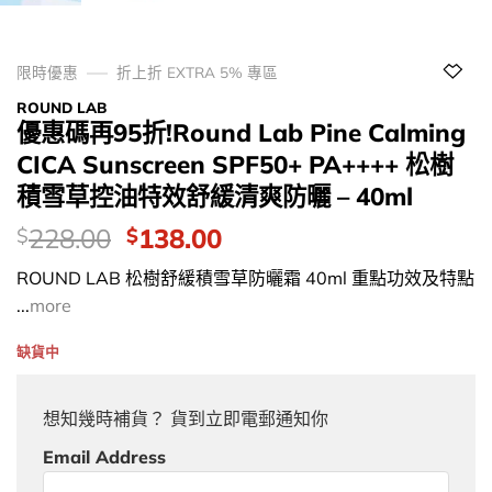
限時優惠
折上折 EXTRA 5% 專區
ROUND LAB
優惠碼再95折!Round Lab Pine Calming
CICA Sunscreen SPF50+ PA++++ 松樹
積雪草控油特效舒緩清爽防曬 – 40ml
價
Original
Current
228.00
138.00
$
$
錢：
price
price
ROUND LAB 松樹舒緩積雪草防曬霜 40ml 重點功效及特點
was:
is:
...
more
$228.00.
$138.00.
缺貨中
想知幾時補貨？ 貨到立即電郵通知你
Email Address