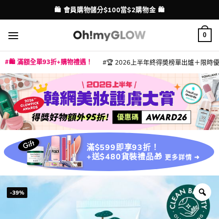
Skip
💳 支援消費券、FPS、八達通、PAYME、信用卡付款
配送港澳
to
content
0
🛍️ 滿額全單93折+購物禮遇！
🏆 2026上半年終得奬榜單出爐＋限時優惠
|
|
|
|
|
|
|
|
|
|
|
|
|
|
滿$599即享93折！
+送$480貨裝禮品🎁
更多詳情 ➜
-39%