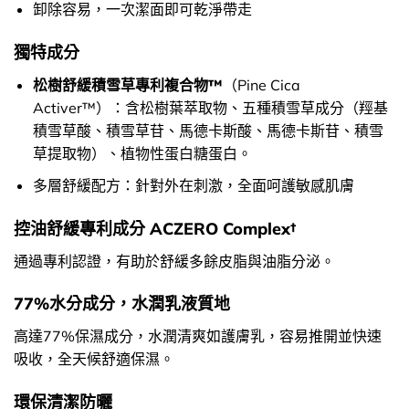
卸除容易，一次潔面即可乾淨帶走
獨特成分
松樹舒緩積雪草專利複合物™
（Pine Cica
Activer™）：含松樹葉萃取物、五種積雪草成分（羥基
積雪草酸、積雪草苷、馬德卡斯酸、馬德卡斯苷、積雪
草提取物）、植物性蛋白糖蛋白。
多層舒緩配方：針對外在刺激，全面呵護敏感肌膚
控油舒緩專利成分 ACZERO Complex†
通過專利認證，有助於舒緩多餘皮脂與油脂分泌。
77%水分成分，水潤乳液質地
高達77%保濕成分，水潤清爽如護膚乳，容易推開並快速
吸收，全天候舒適保濕。
環保清潔防曬