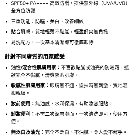
SPF50+ PA++++ 高效防曬，提供紫外線（UVA/UVB）
全方位防護
三重功能：防曬、美白、改善細紋
貼合肌膚，質地輕薄不黏膩，輕盈舒爽無負擔
易洗配方，一次基本清潔即可徹底卸除
針對不同膚質的用家感受
油性/混合性肌膚用家：
不喜歡黏膩或油亮的防曬霜，這
款完全不黏膩，清爽緊貼肌膚。
敏感性肌膚用家：
眼睛無不適、塗抹時無刺激，質地溫
和親膚。
妝前使用：
無油感，水潤保濕，有助妝容服貼。
卸妝便利：
不需二次深層潔面，一次清洗即可，使用方
便。
無泛白及油光：
完全不泛白、不油膩，令人愛不釋手。