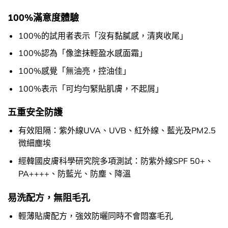
100%滿意度體驗
100%的試用者表示「沒有黏膩感，清爽收尾」
100%認為「像塗抹輕盈水感面霜」
100%感覺「無油亮，控油佳」
100%表示「可均勻緊貼肌膚，不起屑」
五重安全防護
有效阻隔：紫外線UVA、UVB、紅外線、藍光及PM2.5
微細塵埃
經韓國皮膚科學研究院多項測試：防紫外線SPF 50+、
PA++++、防藍光、防塵、降溫
易洗配方，無阻毛孔
輕薄貼膚配方，強效防曬同時不會悶塞毛孔