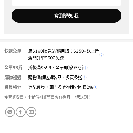
快遞免運
滿$160順豐站/櫃自取；$250+送上門
澳門訂單$500免運
全單93折
折後滿$599，全單即減93
折
*
購物禮遇
購物滿額送貨裝品，多買多送
會員積分
登記會員，無門檻購物儲分回贈2%
全現貨發售，小部份補貨預售會有標明，3天送到！