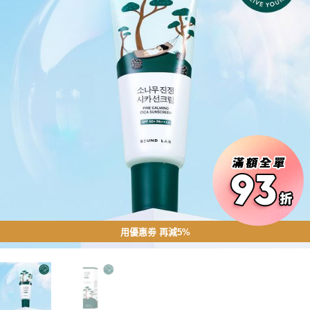
用優惠劵 再減5%