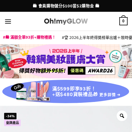
Skip
💳 支援消費券、FPS、八達通、PAYME、信用卡付款
配送港澳
to
content
0
🛍️ 滿額全單93折+購物禮遇！
🏆 2026上半年終得奬榜單出爐＋限時優惠
|
|
|
|
|
|
|
|
|
|
|
|
|
|
滿$599即享93折！
+送$480貨裝禮品🎁
更多詳情 ➜
-34%
皇牌產品