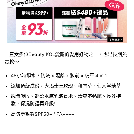
一直受多位Beauty KOL愛戴的愛用好物之一，也是長期熱
賣款～
48小時鎖水，防曬 x 隔離 x 妝前 x 精華 4 in 1
添加頂級成份，大馬士革玫瑰、積雪草、仙人掌精萃
瞬間吸收、輕盈水感乳液質地、清爽不黏膩、長效持
妝、保濕防護再升級!
高防曬系數SPF50+ / PA++++