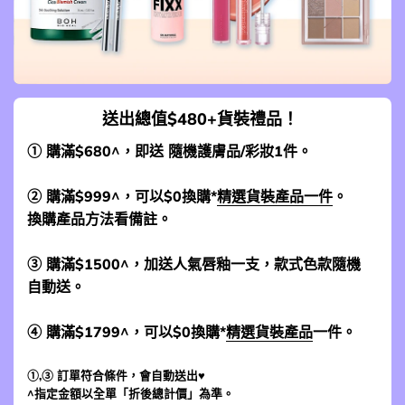
送出總值$480+貨裝禮品！
① 購滿$680^，即送 隨機護膚品/彩妝1件。
② 購滿$999^，可以$0換購*
精選貨裝產品一件
。
換購產品方法看備註。
③ 購滿$1500^，加送人氣唇釉一支，款式色款隨機
自動送。
④ 購滿$1799^，可以$0換購*
精選貨裝產品
一件。
①,③ 訂單符合條件，會自動送出♥
^指定金額以全單「折後總計價」為準。