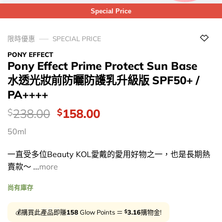
Special Price
限時優惠
SPECIAL PRICE
PONY EFFECT
Pony Effect Prime Protect Sun Base
水透光妝前防曬防護乳升級版 SPF50+ /
PA++++
價
Original
Current
238.00
158.00
$
$
錢：
price
price
50ml
was:
is:
$238.00.
$158.00.
一直受多位Beauty KOL愛戴的愛用好物之一，也是長期熱
賣款～ ...
more
尚有庫存
$
💰購買此產品即賺
158
Glow Points ＝
3.16
購物金!