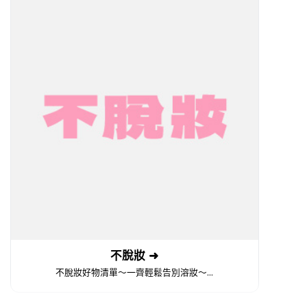
不脫妝 ➜
不脫妝好物清單～一齊輕鬆告別溶妝～...