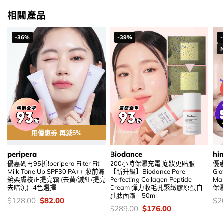
相關產品
-36%
-39%
用優惠劵 再減5%
peripera
Biodance
hi
優惠碼再95折!peripera Filter Fit
200小時保濕充電 底妝更貼服
優
Milk Tone Up SPF30 PA++ 妝前濾
【新升級】Biodance Pore
Glo
鏡柔膚校正提亮霜 (去黃/減紅/提亮
Perfecting Collagen Peptide
Ma
去暗沉)- 4色選擇
Cream 彈力收毛孔緊緻膠原蛋白
保濕
胜肽面霜 – 50ml
價
Original
Current
價
$
128.00
$
82.00
$
2
錢：
price
price
錢
價
Original
Current
$
289.00
$
176.00
was:
is:
錢：
price
price
$128.00.
$82.00.
was:
is: