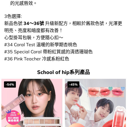
的光感唇效。
3色選擇:
新品色號
34～36號
升級新配方，相較於舊款色號，光澤更
明亮、亮度和暗度都有改善！
心型掛耳包裝，方便隨心扣～
#34 Coral Test 溫暖的新學期杏桃色
#35 Special Coral 帶粉紅質感的清透珊瑚色
#36 Pink Teacher 冷感系粉紅色
School of hip系列產品
-54%
-45%