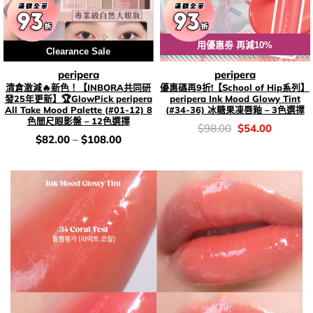
用優惠劵 再減10%
Clearance Sale
peripera
peripera
清倉激減🔥新色！【INBORA共同研
優惠碼再9折!【School of Hip系列】
發25年更新】🏆GlowPick peripera
peripera Ink Mood Glowy Tint
All Take Mood Palette (#01-12) 8
(#34-36) 冰糖果凍唇釉 – 3色選擇
色間尺眼影盤 – 12色選擇
價
Original
Current
$
98.00
$
54.00
錢：
price
price
價
$
82.00
–
$
108.00
was:
is:
錢：
$98.00.
$54.00.