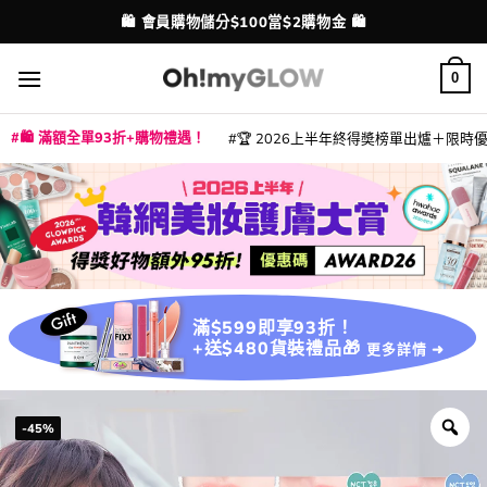
Skip
💳 支援消費券、FPS、八達通、PAYME、信用卡付款
配送港澳
to
content
0
🛍️ 滿額全單93折+購物禮遇！
🏆 2026上半年終得奬榜單出爐＋限時優惠
|
|
|
|
|
|
|
|
|
|
|
|
|
|
滿$599即享93折！
+送$480貨裝禮品🎁
更多詳情 ➜
-45%