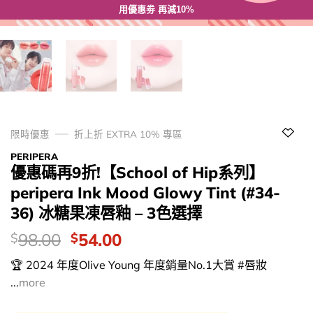
用優惠劵 再減10%
限時優惠
折上折 EXTRA 10% 專區
PERIPERA
優惠碼再9折!【School of Hip系列】
peripera Ink Mood Glowy Tint (#34-
36) 冰糖果凍唇釉 – 3色選擇
價
Original
Current
98.00
54.00
$
$
錢：
price
price
🏆 2024 年度Olive Young 年度銷量No.1大賞 #唇妝
was:
is:
...
more
$98.00.
$54.00.