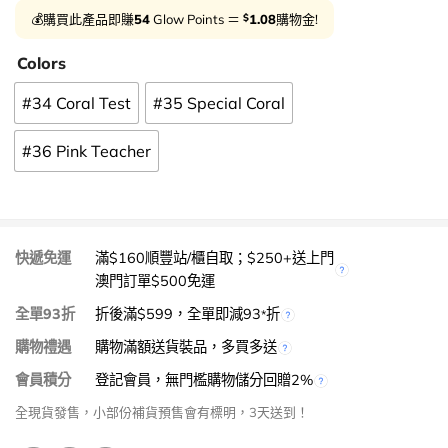
$
💰購買此產品即賺
54
Glow Points ＝
1.08
購物金!
Colors
#34 Coral Test
#35 Special Coral
#36 Pink Teacher
快遞免運
滿$160順豐站/櫃自取；$250+送上門
澳門訂單$500免運
全單93折
折後滿$599，全單即減93
折
*
購物禮遇
購物滿額送貨裝品，多買多送
會員積分
登記會員，無門檻購物儲分回贈2%
全現貨發售，小部份補貨預售會有標明，3天送到！