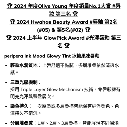
🏆 2024 年度Olive Young 年度銷量No.1大賞 #唇
妝 第三名 🏆
🏆 2024 Hwahae Beauty Award #唇釉 第2名
(#05) & 第5名(#02) 🏆
🏆 2024 上半年 GlowPick Award #光澤唇釉 第三
名 🏆
peripera Ink Mood Glowy Tint 冰糖果凍唇釉
輕盈水潤質地
：上唇舒適不黏膩，多層堆疊依然清透水
感。
三重光感機制
：
採用 Triple Layer Glow Mechanism 技術，令唇彩擁有
明亮光澤與豐盈層次。
顯色持久
：一次厚塗或多層疊擦皆能保有純淨發色、色
澤持久不暗沉。
分層堆疊感
：1層、2層、3層疊擦，皆能展現不同深淺