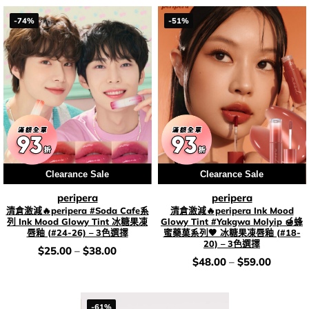
-74%
-51%
Clearance Sale
Clearance Sale
peripera
peripera
清倉激減🔥peripera #Soda Cafe系
清倉激減🔥peripera Ink Mood
列 Ink Mood Glowy Tint 冰糖果凍
Glowy Tint #Yakgwa Molyip 🍯蜂
唇釉 (#24-26) – 3色選擇
蜜藥菓系列🤎 冰糖果凍唇釉 (#18-
20) – 3色選擇
價
$
25.00
–
$
38.00
錢：
價
$
48.00
–
$
59.00
錢：
-61%