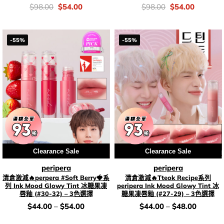
價
Original
Current
價
Original
Current
$
98.00
$
54.00
$
98.00
$
54.00
錢：
price
price
錢：
price
price
was:
is:
was:
is:
$98.00.
$54.00.
$98.00.
$54.00.
-55%
-55%
Clearance Sale
Clearance Sale
peripera
peripera
清倉激減🔥perpera #Soft Berry🍓系
清倉激減🔥Tteok Recipe系列
列 Ink Mood Glowy Tint 冰糖果凍
peripera Ink Mood Glowy Tint 冰
唇釉 (#30-32) – 3色選擇
糖果凍唇釉 (#27-29) – 3色選擇
價
價
$
44.00
–
$
54.00
$
44.00
–
$
48.00
錢：
錢：