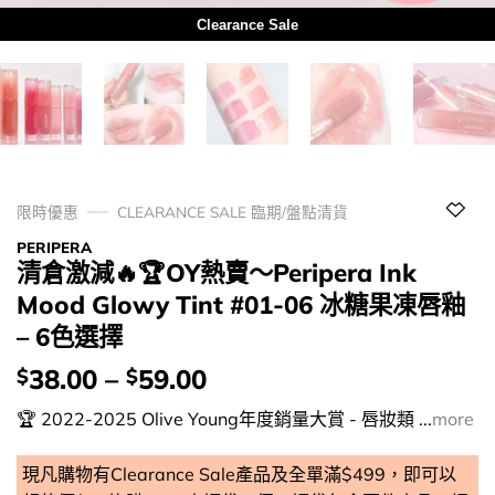
Clearance Sale
限時優惠
CLEARANCE SALE 臨期/盤點清貨
PERIPERA
清倉激減🔥🏆OY熱賣～Peripera Ink
Mood Glowy Tint #01-06 冰糖果凍唇釉
– 6色選擇
價
38.00
–
59.00
$
$
錢：
🏆 2022-2025 Olive Young年度銷量大賞 - 唇妝類 ...
more
現凡購物有Clearance Sale產品及全單滿$499，即可以