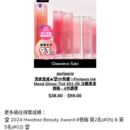
🏆
Clearance Sale
peripera
清倉激減🔥🏆OY熱賣～Peripera Ink
Mood Glowy Tint #01-06 冰糖果凍
唇釉 – 6色選擇
價
$
38.00
–
$
59.00
錢：
更多過往得奬成績：
🏆 2024 Hwahae Beauty Award #唇釉 第2名(#05) & 第
5名(#02) 🏆