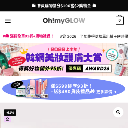
Skip
💳 支援消費券、FPS、八達通、PAYME、信用卡付款
配送港澳
to
content
0
🛍️ 滿額全單93折+購物禮遇！
🏆 2026上半年終得奬榜單出爐＋限時優惠
|
|
|
|
|
|
|
|
|
|
|
|
|
|
滿$599即享93折！
+送$480貨裝禮品🎁
更多詳情 ➜
-61%
🏆