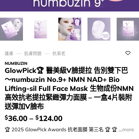
護膚
肌膚問題
抗衰老
NUMBUZIN
GlowPick🏆 醫美級V臉提拉 告別雙下巴
～numbuzin No.9+ NMN NAD+ Bio
Lifting-sil Full Face Mask 生物成份NMN
高效抗老提拉緊緻彈力面膜 – 一盒4片裝附
送彈加V臉布
價
36.00
–
124.00
$
$
錢：
🏆 2025 GlowPick Awards 抗老面膜 第三名 🏆 🏆 ...
more