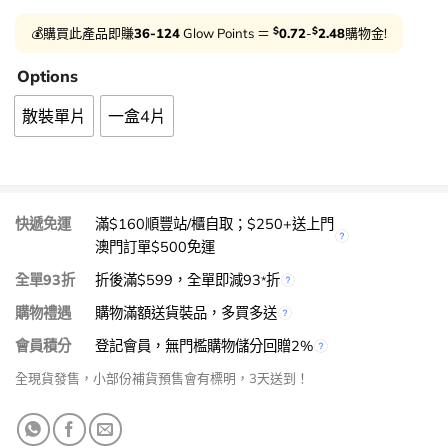
$
$
💰購買此產品即賺
36-124
Glow Points ＝
0.72
-
2.48
購物金!
Options
散裝單片
一盒4片
快遞免運
滿$160順豐站/櫃自取；$250+送上門
澳門訂單$500免運
全單93折
折後滿$599，全單即減93
折
*
購物禮遇
購物滿額送貨裝品，多買多送
會員積分
登記會員，無門檻購物儲分回贈2%
全現貨發售，小部份補貨預售會有標明，3天送到！