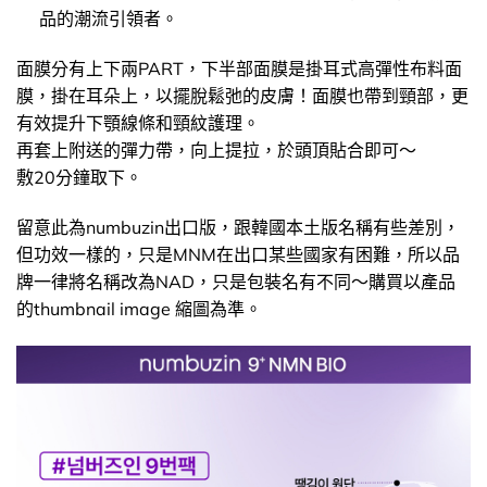
品的潮流引領者。
面膜分有上下兩PART，下半部面膜是掛耳式高彈性布料面
膜，掛在耳朵上，以擺脫鬆弛的皮膚！面膜也帶到頸部，更
有效提升下顎線條和頸紋護理。
再套上附送的彈力帶，向上提拉，於頭頂貼合即可～
敷20分鐘取下。
留意此為numbuzin出口版，跟韓國本土版名稱有些差別，
但功效一樣的，只是MNM在出口某些國家有困難，所以品
牌一律將名稱改為NAD，只是包裝名有不同～購買以產品
的thumbnail image 縮圖為準。