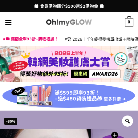
Skip
💳 支援消費券、FPS、八達通、PAYME、信用卡付款
⭐ 精選產品9折！【EXTRA10】
配送港澳
to
content
0
🛍️ 滿額全單93折+購物禮遇！
🏆 2026上半年終得奬榜單出爐＋限時優惠
|
|
|
|
|
|
|
|
|
|
|
|
|
|
滿$599即享93折！
+送$480貨裝禮品🎁
更多詳情 ➜
-30%