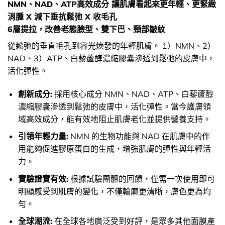
NMN、NAD、ATP高效成分 讓肌膚看起來更年輕、更緊緻
消腫 X 減下垂抗鬆弛 X 收毛孔
6層提拉，改善老態臉型、雙下巴、頸部皺紋
從鬆弛的垂直毛孔到容光煥發的年輕肌膚。 1）NMN、2）
NAD、3）ATP、白藜蘆醇濃縮膠囊滲透到鬆弛的皮膚中，
活化彈性。
創新成分:
採用核心成分 NMN、NAD、ATP、白藜蘆醇
濃縮膠囊滲透到鬆弛的皮膚中，活化彈性。當今護膚領
域高效成分，能有效地阻止肌膚老化並提供營養支持。
引領年輕力量:
NMN 的生物功能與 NAD 在肌膚中的作
用能夠促進膠原蛋白的生成，增強肌膚的彈性與年輕活
力。
實驗證實有效:
根據試驗團體的回饋，僅需一次使用即可
明顯感受到肌膚的變化，不僅輪廓更清晰，膚色更為均
勻。
全球潮流:
在全球各地廣泛受到好評，是眾多其他面膜產