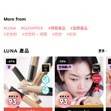
More from
LUNA
GLOWPICK
得奬產品
皇牌產品
定妝粉
定妝粉 + 噴霧
底妝
彩妝
LUNA 產品
更多
-47%
-78%
🏆
🏆連續2年
用優惠劵 再減5%