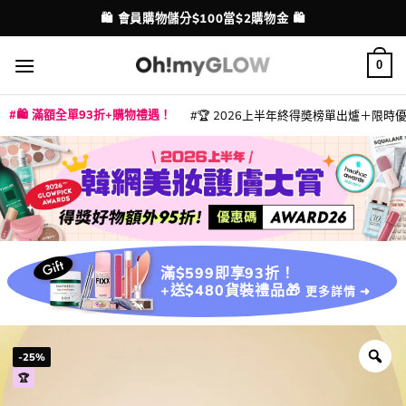
Skip
💳 支援消費券、FPS、八達通、PAYME、信用卡付款
配送港澳
to
content
0
🛍️ 滿額全單93折+購物禮遇！
🏆 2026上半年終得奬榜單出爐＋限時優惠
|
|
|
|
|
|
|
|
|
|
|
|
|
|
滿$599即享93折！
+送$480貨裝禮品🎁
更多詳情 ➜
-25%
🏆