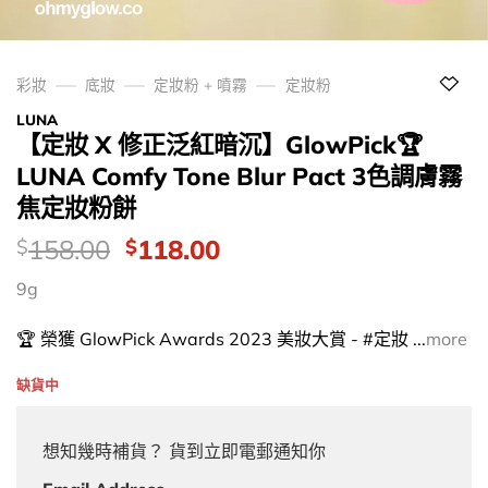
彩妝
底妝
定妝粉 + 噴霧
定妝粉
LUNA
【定妝 X 修正泛紅暗沉】GlowPick🏆
LUNA Comfy Tone Blur Pact 3色調膚霧
焦定妝粉餅
價
Original
Current
158.00
118.00
$
$
錢：
price
price
9g
was:
is:
$158.00.
$118.00.
🏆 榮獲 GlowPick Awards 2023 美妝大賞 - #定妝 ...
more
缺貨中
想知幾時補貨？ 貨到立即電郵通知你