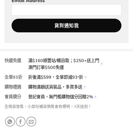
Email Address
快遞免運
滿$160順豐站/櫃自取；$250+送上門
澳門訂單$500免運
全單93折
折後滿$599，全單即減93
折
*
購物禮遇
購物滿額送貨裝品，多買多送
會員積分
登記會員，無門檻購物儲分回贈2%
全現貨發售，小部份補貨預售會有標明，3天送到！