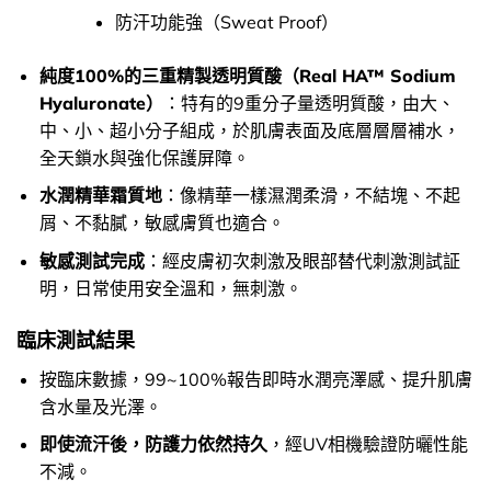
防汗功能強（Sweat Proof）
純度100%的三重精製透明質酸（Real HA™ Sodium
Hyaluronate）
：特有的9重分子量透明質酸，由大、
中、小、超小分子組成，於肌膚表面及底層層層補水，
全天鎖水與強化保護屏障。
水潤精華霜質地
：像精華一樣濕潤柔滑，不結塊、不起
屑、不黏膩，敏感膚質也適合。
敏感測試完成
：經皮膚初次刺激及眼部替代刺激測試証
明，日常使用安全溫和，無刺激。
臨床測試結果
按臨床數據，99~100%報告即時水潤亮澤感、提升肌膚
含水量及光澤。
即使流汗後，防護力依然持久
，經UV相機驗證防曬性能
不減。