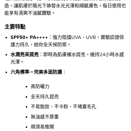
造。讓肌膚於陽光下煥發水光光澤和細膩膚色，每日使用也
能享有清爽不油膩體驗。
主要特點
SPF50+ PA++++
：強力阻擋UVA、UVB，實驗認證保
護力持久，給你全天候防禦。
水潤亮采提亮
：即時為肌膚補水提亮，維持24小時水感
光澤。
六角標準－完美多面防護
：
高防曬力
全天持久提亮
不易脫妝、不卡粉、不堵塞毛孔
無油感不厚重
順滑易推開