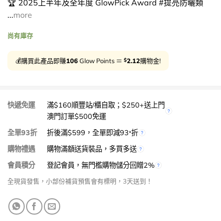
🏆 2025上半年及全年度 GlowPick Award #提亮防曬類
...
more
尚有庫存
$
💰購買此產品即賺
106
Glow Points ＝
2.12
購物金!
快遞免運
滿$160順豐站/櫃自取；$250+送上門
澳門訂單$500免運
全單93折
折後滿$599，全單即減93
折
*
購物禮遇
購物滿額送貨裝品，多買多送
會員積分
登記會員，無門檻購物儲分回贈2%
全現貨發售，小部份補貨預售會有標明，3天送到！