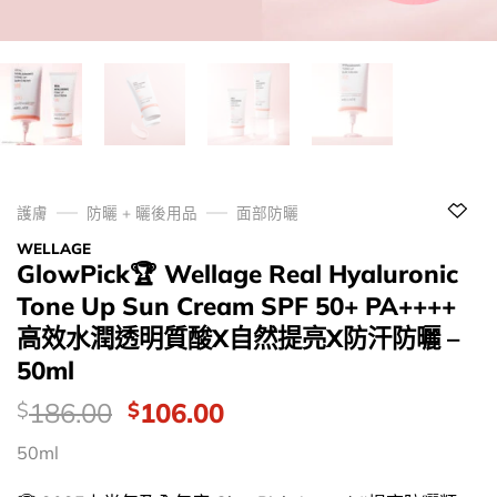
護膚
防曬 + 曬後用品
面部防曬
WELLAGE
GlowPick🏆 Wellage Real Hyaluronic
Tone Up Sun Cream SPF 50+ PA++++
高效水潤透明質酸X自然提亮X防汗防曬 –
50ml
價
Original
Current
186.00
106.00
$
$
錢：
price
price
50ml
was:
is:
$186.00.
$106.00.