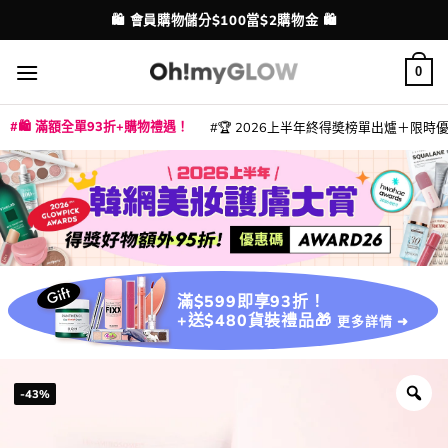
Skip
💳 支援消費券、FPS、八達通、PAYME、信用卡付款
配送港澳
to
content
0
🛍️ 滿額全單93折+購物禮遇！
🏆 2026上半年終得奬榜單出爐＋限時優惠
|
|
|
|
|
|
|
|
|
|
|
|
|
|
滿$599即享93折！
+送$480貨裝禮品🎁
更多詳情 ➜
-43%