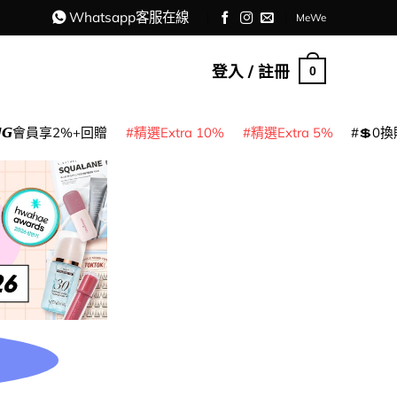
Whatsapp客服在線
MeWe
登入 / 註冊
0
𝙈𝙂會員享2%+回贈
精選Extra 10%
精選Extra 5%
💲0