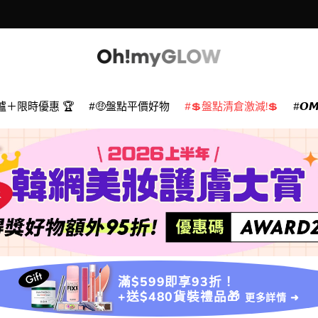
爐＋限時優惠 🏆
🤑盤點平價好物
💲盤點清倉激減!💲
𝙊
滿$599即享93折！
+送$480貨裝禮品🎁
更多詳情 ➜