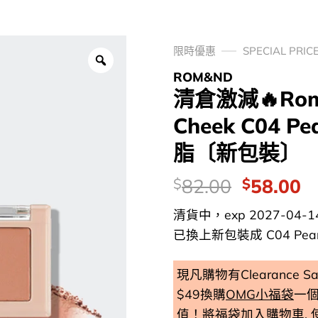
限時優惠
SPECIAL PRIC
ROM&ND
清倉激減🔥Roma
Cheek C04 
脂〔新包裝〕
價
Original
C
82.00
58.00
$
$
錢：
price
p
清貨中，exp 2027-04-1
was:
is
已換上新包裝成 C04 Pear C
$82.00.
$
現凡購物有Clearance
$49換購
OMG小福袋
一
值！將
福袋加入購物車
,