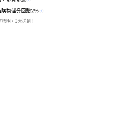
檻購物儲分回贈2%
有標明，3天送到！