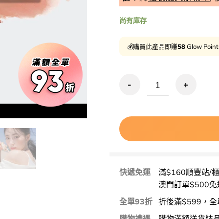
尚有庫存
💰購買此產品即賺
58
Glow Poin
清倉激減🔥Romand Bette
Clearance 
Special P
快遞免運
滿$160順豐站/
澳門訂單$500免
全單93折
折後滿$599，全
購物禮遇
購物滿額送貨裝