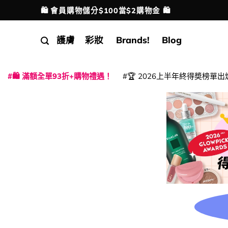
Skip
🛍️ 會員購物儲分$100當$2購物金 🛍️
配送港澳
to
content
護膚
彩妝
Brands!
Blog
🛍️ 滿額全單93折+購物禮遇！
🏆 2026上半年終得奬榜單出
|
|
|
|
|
|
|
|
|
|
|
|
|
|