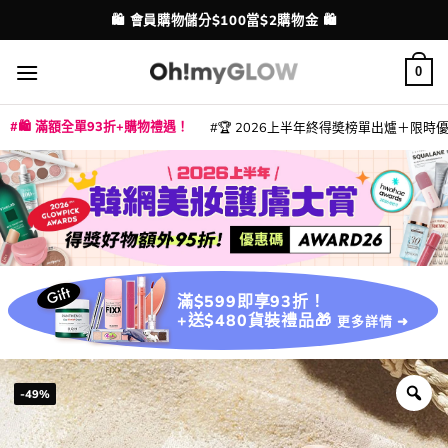
Skip
💳 支援消費券、FPS、八達通、PAYME、信用卡付款
配送港澳
to
content
0
🛍️ 滿額全單93折+購物禮遇！
🏆 2026上半年終得奬榜單出爐＋限時優惠
|
|
|
|
|
|
|
|
|
|
|
|
|
|
滿$599即享93折！
+送$480貨裝禮品🎁
更多詳情 ➜
-49%