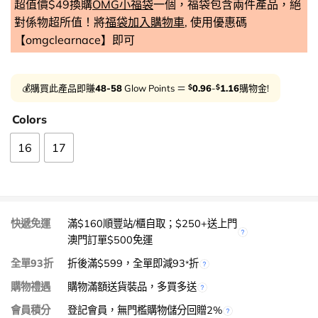
超值價$49換購
OMG小福袋
一個，福袋包含兩件產品，絕
對係物超所值！將
福袋加入購物車
, 使用優惠碼
【omgclearnace】即可
$
$
💰購買此產品即賺
48-58
Glow Points ＝
0.96
-
1.16
購物金!
Colors
16
17
快遞免運
滿$160順豐站/櫃自取；$250+送上門
澳門訂單$500免運
全單93折
折後滿$599，全單即減93
折
*
購物禮遇
購物滿額送貨裝品，多買多送
會員積分
登記會員，無門檻購物儲分回贈2%