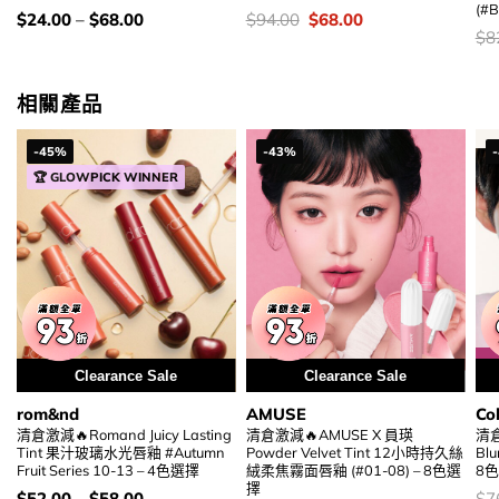
(#
價
價
Original
Current
$
24.00
–
$
68.00
$
94.00
$
68.00
錢：
錢：
price
price
價
$
8
was:
is:
錢
$94.00.
$68.00.
相關產品
-45%
-43%
🏆 GLOWPICK WINNER
Clearance Sale
Clearance Sale
rom&nd
AMUSE
Co
清倉激減🔥Romand Juicy Lasting
清倉激減🔥AMUSE X 員瑛
清倉
Tint 果汁玻璃水光唇釉 #Autumn
Powder Velvet Tint 12小時持久絲
Bl
Fruit Series 10-13 – 4色選擇
絨柔焦霧面唇釉 (#01-08) – 8色選
8
擇
價
價
$
52.00
–
$
58.00
$
7