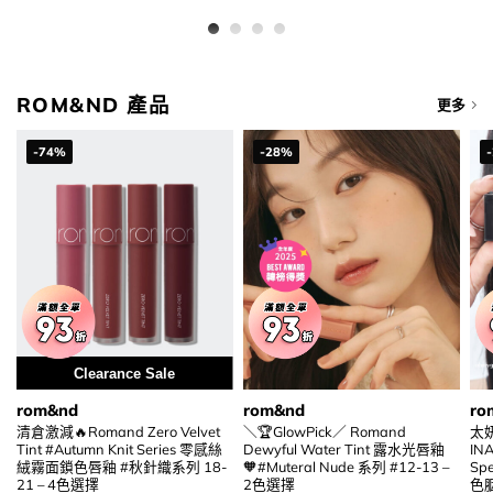
was:
is:
0.
$226.00.
$160.00
ROM&ND 產品
更多
-74%
-28%
Clearance Sale
rom&nd
rom&nd
ro
清倉激減🔥Romand Zero Velvet
＼🏆GlowPick／ Romand
太妍
Tint #Autumn Knit Series 零感絲
Dewyful Water Tint 露水光唇釉
IN
絨霧面鎖色唇釉 #秋針織系列 18-
🧡#Muteral Nude 系列 #12-13 –
Spe
21 – 4色選擇
2色選擇
色