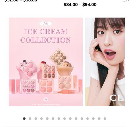
錢：
錢
價
$
84.00
–
$
94.00
錢：