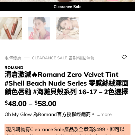
Clearance Sale
限時優惠
CLEARANCE SALE 臨期/盤點清貨
ROM&ND
清倉激減🔥Romand Zero Velvet Tint
#Shell Beach Nude Series 零感絲絨霧面
鎖色唇釉 #海灘貝殼系列 16-17 – 2色選擇
價
48.00
–
58.00
$
$
錢：
Oh My Glow 為Romand官方授權經銷商。 ...
more
現凡購物有Clearance Sale產品及全單滿$499，即可以