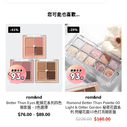
您可能也喜歡…
-41%
-29%
rom&nd
rom&nd
n
Better Than Eyes 乾燥花系列四色
Romand Better Than Palette 00
灘系
眼影盤 – 3色選擇
Light & Glitter Garden 秘密花園系
列 閃耀花園10色打亮眼影盤
價
$
76.00
–
$
89.00
錢：
nt
價
Original
Current
$
226.00
$
160.00
錢：
price
price