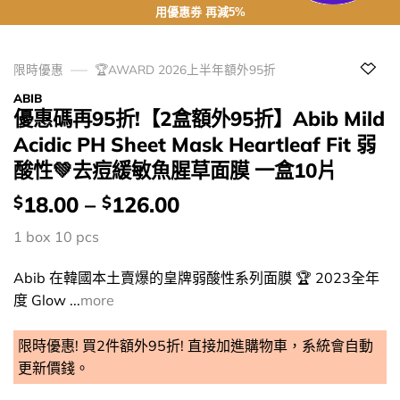
用優惠劵 再減5%
限時優惠
🏆AWARD 2026上半年額外95折
ABIB
優惠碼再95折!【2盒額外95折】Abib Mild
Acidic PH Sheet Mask Heartleaf Fit 弱
酸性💚去痘緩敏魚腥草面膜 一盒10片
價
18.00
–
126.00
$
$
錢：
1 box 10 pcs
Abib 在韓國本土賣爆的皇牌弱酸性系列面膜 🏆 2023全年
度 Glow ...
more
限時優惠! 買2件額外95折! 直接加進購物車，系統會自動
更新價錢。