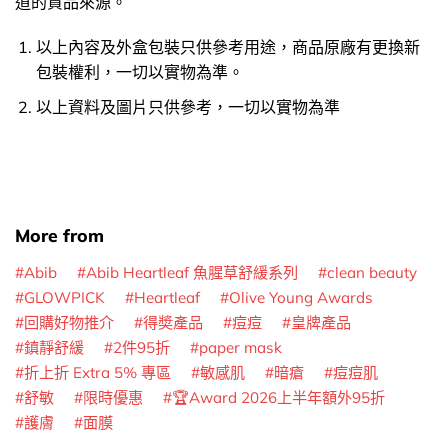
道的貨品來源。
以上內容及外盒包裝只供參考用途，商品原廠有更換新
包裝權利，一切以實物為準。
以上資料及圖片只供參考，一切以實物為準
More from
Abib
Abib Heartleaf 魚腥草舒緩系列
clean beauty
GLOWPICK
Heartleaf
Olive Young Awards
回購好物推介
得奬產品
痘痘
皇牌產品
鎮靜舒緩
2件95折
paper mask
折上折 Extra 5% 專區
敏感肌
暗瘡
痘痘肌
舒敏
限時優惠
🏆Award 2026上半年額外95折
護膚
面膜