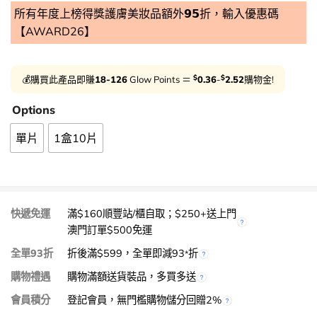
所有年度上榜得獎護膚美妝品額外𝟵𝟱折，輸入優惠碼
【AWARD26】
$
$
💰購買此產品即賺
18-126
Glow Points ＝
0.36
-
2.52
購物金!
Options
單片
1盒10片
快遞免運
滿$160順豐站/櫃自取；$250+送上門
澳門訂單$500免運
全單93折
折後滿$599，全單即減93
折
*
購物禮遇
購物滿額送貨裝品，多買多送
會員積分
登記會員，無門檻購物儲分回贈2%