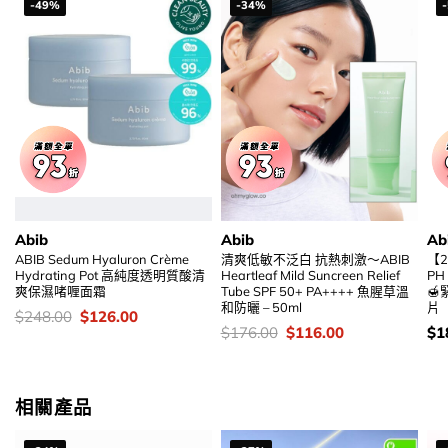
-49%
-34%
Abib
Abib
Ab
ABIB Sedum Hyaluron Crème
清爽低敏不泛白 抗熱刺激～ABIB
【2
Hydrating Pot 高純度透明質酸清
Heartleaf Mild Suncreen Relief
PH 
爽保濕啫喱面霜
Tube SPF 50+ PA++++ 魚腥草溫

和防曬 – 50ml
片
價
Original
Current
$
248.00
$
126.00
錢：
price
price
價
Original
Current
價
$
176.00
$
116.00
$
1
was:
is:
錢：
price
price
錢
$248.00.
$126.00.
was:
is:
$176.00.
$116.00.
相關產品