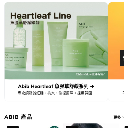
Abib Heartleaf 魚腥草舒緩系列 ➜
專攻鎮靜減紅腫、抗炎、修復屏障。採用韓國...
不
ABIB 產品
更多