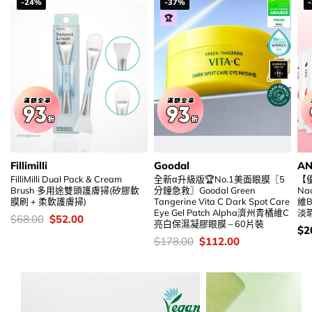
-24%
-37%
🏆
Fillimilli
Goodal
A
FilliMilli Dual Pack & Cream
全新α升級版🏆No.1美面眼膜〖5
【優
Brush 多用途雙頭護膚掃(矽膠軟
分鐘急救〗Goodal Green
Nac
膜刷 + 柔軟護膚掃)
Tangerine Vita C Dark Spot Care
維
Eye Gel Patch Alpha濟州青橘維C
淡
價
Original
Current
$
68.00
$
52.00
亮白保濕凝膠眼膜 – 60片裝
錢：
price
price
價
$
2
was:
is:
錢
價
Original
Current
$
178.00
$
112.00
$68.00.
$52.00.
錢：
price
price
was:
is:
$178.00.
$112.00.