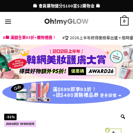
Skip
💳 支援消費券、FPS、八達通、PAYME、信用卡付款
配送港澳
to
content
0
🛍️ 滿額全單93折+購物禮遇！
🏆 2026上半年終得奬榜單出爐＋限時優惠
|
|
|
|
|
|
|
|
|
|
|
|
|
|
滿$599即享93折！
+送$480貨裝禮品🎁
更多詳情 ➜
-51%
AWARD WINNER