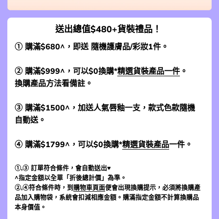
送出總值$480+貨裝禮品！
① 購滿$680^，即送 隨機護膚品/彩妝1件。
② 購滿$999^，可以$0換購*
精選貨裝產品一件
。
換購產品方法看備註。
③ 購滿$1500^，加送人氣唇釉一支，款式色款隨機
自動送。
④ 購滿$1799^，可以$0換購*
精選貨裝產品
一件。
①,③ 訂單符合條件，會自動送出♥
^指定金額以全單「折後總計價」為準。
②,④符合條件時，到
購物車頁面
便會出現換購提示，必須將換購產
品加入購物袋，系統會扣減相應金額。購滿指定金額不計算換購品
本身價值。