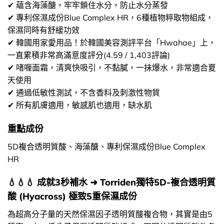
✔ 蘊含海藻醣，牢牢鎖住水分，防止水分蒸發
✔ 專利保濕成份Blue Complex HR，6種植物粹取物組成，
保濕同時有舒緩功效
✔ 韓國用家愛用品！於韓國美容測評平台「Hwahae」上，
一直累積非常高滿意度評分(4.59 / 1,403評論)
✔ 啫喱面霜，清爽快吸引，不黏膩，一抺爆水，非常適合夏
天使用
✔ 通過低敏性測試，不含香料及刺激性物質
✔ 所有肌膚適用，敏感肌也適用，缺水肌
重點成份
5D複合透明質酸、海藻醣、專利保濕成份Blue Complex
HR
💧💧💧 成就3秒補水 ➜ Torriden獨特5D-複合透明質
酸 (Hyacross) 極致5重保濕成份
為超高分子量的天然保濕因子透明質酸複合物，其實是由5