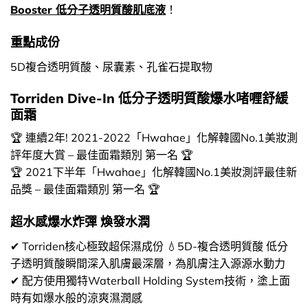
Booster 低分子透明質酸肌底液
！
重點成份
5D複合透明質酸、尿囊素、孔雀石提取物
Torriden Dive-In 低分子透明質酸爆水啫喱舒緩
面霜
🏆 連續2年! 2021-2022「Hwahae」化解韓國No.1美妝測
評年度大賞 – 最佳面霜類別 第一名 🏆
🏆 2021下半年「Hwahae」化解韓國No.1美妝測評最佳新
品獎 – 最佳面霜類別 第一名 🏆
超水感爆水炸彈 煥發水潤
✔ Torriden核心極致超保濕成份 💧5D-複合透明質酸 低分
子透明質酸瞬間深入肌膚最深層，為肌膚注入源源水動力
✔ 配方使用獨特Waterball Holding System技術，塗上面
時有如爆水般的涼爽濕潤感