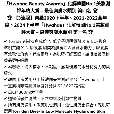
「Hwahae Beauty Awards」化解韓國No.1美妝測
評年終大賞 – 最佳爽膚水類別 第四名 🏆
🏆 【3連冠】榮獲2020下半年、2021-2022全年
度、2024下半年「Hwahae」化解韓國No.1美妝測
評大賞 – 最佳爽膚水類別 第一名 🏆
✔ Torriden核心3角成份 💧 低分子透明質酸 X 💧 5D-複合
透明質酸 X 💧 尿囊素 瞬間為肌膚注入源源水動力；尿囊素
有效軟化角質，舒緩鎮靜，為肌膚打好基礎，讓後續護膚補
養品更好吸收
✔ 易吸收、清爽補水、不黏腻，擁有優越的水分持有力的爽
膚水
✔ 韓國用家愛用品！於韓國美容測評平台「Hwahae」上，
一直累積非常高滿意度評分(4.62 / 6227評論)
✔ 高CP 300ml大容量
✔ 通過低敏性測試，不含香料及刺激性物質
✔ 所有肌膚適用，敏感肌也適用，油性肌膚更適合，乾肌可
選用
Torriden Dive-In Low Molecule Hyaluronic Skin