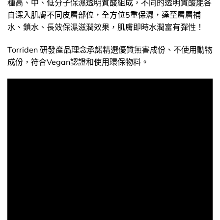
種高、中、低分子保濕透明質酸組成，不同的透明質酸能各
自深入肌膚不同皮層部位，全方位5重保濕，達至層層補
水、鎖水、長效保濕滋潤效果，肌膚即時水潤富有彈性！
Torriden 研發產品理念承諾精選優質無害成份、不使用動物
成份，符合Vegan認證和使用環保物料。