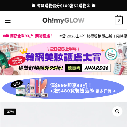
Skip
💳 支援消費券、FPS、八達通、PAYME、信用卡付款
配送港澳
to
content
0
🛍️ 滿額全單93折+購物禮遇！
🏆 2026上半年終得奬榜單出爐＋限時優惠
|
|
|
|
|
|
|
|
|
|
|
|
|
|
滿$599即享93折！
+送$480貨裝禮品🎁
更多詳情 ➜
-37%