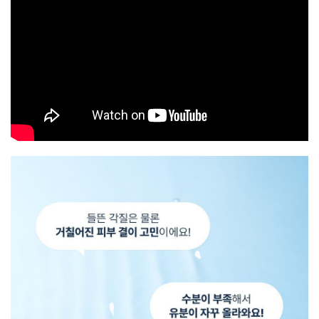
我們發現多家商店未獲授權非法盜用本站製作的圖片和文
字，本站在此嚴正聲明，本站並沒有在 HKTVMall 或其他平
台銷售，只在本站 OhMyGlow.co 銷售，不能保證經其他渠
道的貨品來源。
以上內容及外盒包裝只供參考用途，商品原廠有更換新
包裝權利，一切以實物為準。
以上資料及圖片只供參考，一切以實物為準