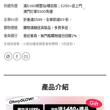
快遞免運
滿$160順豐站/櫃自取；$250+送上門
澳門訂單$500免運
全單93折
折後滿$599，全單即減93
折
*
購物禮遇
購物滿額送貨裝品，多買多送
會員積分
登記會員，無門檻購物儲分回贈2%
全現貨發售，小部份補貨預售會有標明，3天送到！
產品介紹