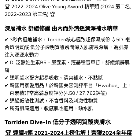
🏆 2022-2024 Olive Young Award 精華類 (2024 第二名,
2022-2023 第三名) 🏆
深層補水 舒緩修護 由內而外清透潤澤補水精華
✔ 3秒內極速補水，Torriden核心極致超保濕成份 💧5D-複
合透明質酸 低分子透明質酸瞬間深入肌膚最深層，為肌膚
注入源源水動力
✔ D-泛醇維生素B5、尿囊素、羥基積雪草苷，舒緩鎮靜肌
膚
✔ 透明超水配方超易吸收、清爽補水、不黏腻
✔ 韓國用家愛用品！於韓國美容測評平台「Hwahae」上，
一直累積非常高滿意度評分(4.50 / 27,762評論)
✔ 通過低敏性測試，不含香料及刺激性物質
✔ 所有肌膚適用，敏感肌也適用，缺水肌
Torriden Dive-In 低分子透明質酸爽膚水
🏆 連續4連 2021-2024上榜化解！榮獲2024全年度