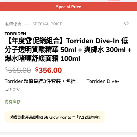
Special Price
限時優惠
SPECIAL PRICE
TORRIDEN
【年度🏆促銷組合】Torriden Dive-In 低
分子透明質酸精華 50ml + 爽膚水 300ml +
爆水啫喱舒緩面霜 100ml
價
Original
Current
568.00
356.00
$
$
錢：
price
price
Torriden超值皇牌3件套裝，包括： ．Torriden Dive-
was:
is:
...
more
$568.00.
$356.00.
尚有庫存
$
💰購買此產品即賺
356
Glow Points ＝
7.12
購物金!