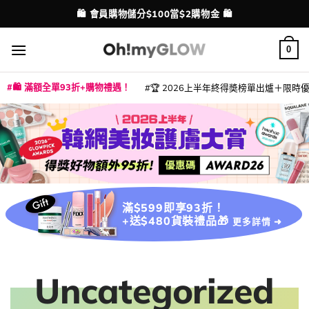
Skip
🛍️ 會員購物儲分$100當$2購物金 🛍️
配送港澳
to
content
0
🛍️ 滿額全單93折+購物禮遇！
🏆 2026上半年終得奬榜單出爐＋限時優惠
|
|
|
|
|
|
|
|
|
|
|
|
|
|
滿$599即享93折！
+送$480貨裝禮品🎁
更多詳情 ➜
Uncategorized