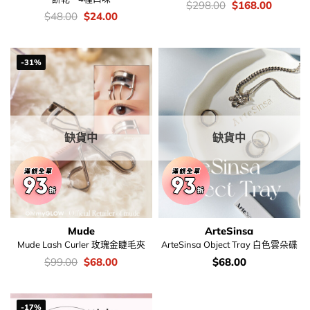
價
Original
Current
$
298.00
$
168.00
錢：
price
price
價
Original
Current
$
48.00
$
24.00
was:
is:
錢：
price
price
$298.00.
$168.00
was:
is:
$48.00.
$24.00.
-31%
缺貨中
缺貨中
Mude
ArteSinsa
Mude Lash Curler 玫瑰金睫毛夾
ArteSinsa Object Tray 白色雲朵碟
價
Original
Current
價
$
99.00
$
68.00
$
68.00
錢：
price
price
錢：
was:
is:
$99.00.
$68.00.
-17%