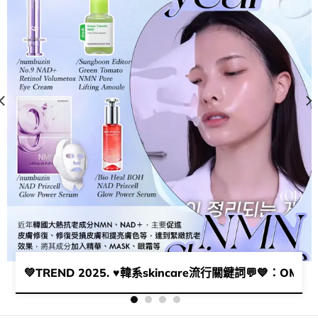
💚​TREND 2025. ​♥韓系skincare流行關鍵詞💬​💙：OMG