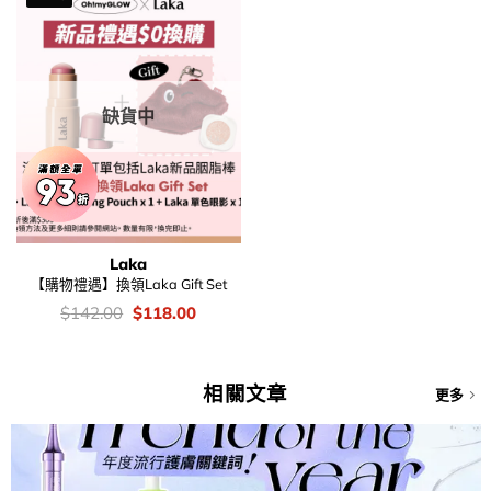
缺貨中
Laka
【購物禮遇】換領Laka Gift Set
價
Original
Current
$
142.00
$
118.00
錢：
price
price
was:
is:
$142.00.
$118.00.
相關文章
更多