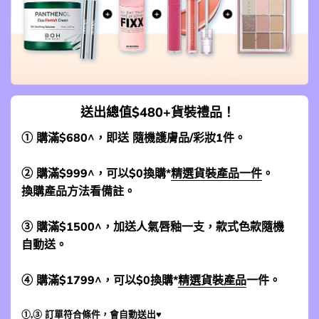
送出總值$480+貨裝禮品！
① 購滿$680^，即送 隨機護膚品/彩妝1件。
② 購滿$999^，可以$0換購*
精選貨裝產品一件
。
換購產品方法看備註。
③ 購滿$1500^，加送人氣唇釉一支，款式色款隨機
自動送。
④ 購滿$1799^，可以$0換購*
精選貨裝產品
一件。
①,③ 訂單符合條件，會自動送出♥