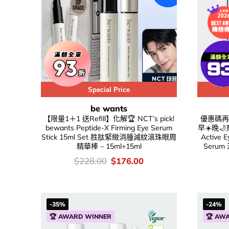
Special Price
be wants
【限量1＋1 送Refill】化解🏆 NCT’s pick!
優惠碼再
bewants Peptide-X Firming Eye Serum
早☀️晚🌙育
Stick 15ml Set 胜肽緊緻消腫減紋滾珠眼周
Active E
精華棒 – 15ml+15ml
Seru
價
Original
Current
$
228.00
$
176.00
錢：
price
price
was:
is:
$228.00.
$176.00.
-35%
-24%
🏆 AWARD WINNER
🏆 AW