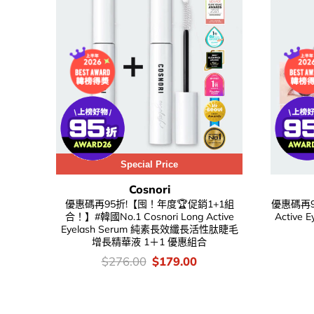
Special Price
Cosnori
優惠碼再95折!【囤！年度🏆促銷1+1組
優惠碼再95
合！】#韓國No.1 Cosnori Long Active
Active
Eyelash Serum 純素長效纖長活性肽睫毛
增長精華液 1＋1 優惠組合
價
Original
Current
$
276.00
$
179.00
錢：
price
price
was:
is:
$276.00.
$179.00.