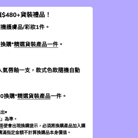
$480+貨裝禮品！
 隨機護膚品/彩妝1件。
0換購*
精選貨裝產品一件
。
加送人氣唇釉一支，款式色款隨機自動
$0換購*
精選貨裝產品
一件。
出♥
價」為準。
面
便會出現換購提示，必須將換購產品加入購
購滿指定金額不計算換購品本身價值。