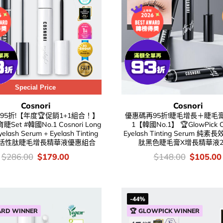
Special Price
Cosnori
Cosnori
95折!【年度🏆促銷1+1組合！】
優惠碼再95折!睫毛增長＋睫毛膏妝
睫Set #韓國No.1 Cosnori Long
1【韓國No.1】 🏆GlowPick C
yelash Serum + Eyelash Tinting
Eyelash Tinting Serum 純
m 活性肽睫毛增長精華液優惠組合
肽黑色睫毛膏X增長精華液
價
Original
Current
價
Original
$
286.00
$
179.00
$
148.00
$
105.00
錢：
price
price
錢：
price
was:
is:
was:
$286.00.
$179.00.
$148.00
-44%
ARD WINNER
🏆 GLOWPICK WINNER