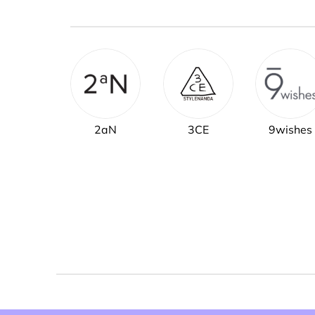
2aN
3CE
9wishes