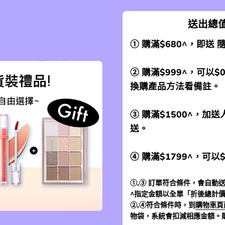
送出總值
① 購滿$680^，即送
② 購滿$999^，可以$
換購產品方法看備註。
③ 購滿$1500^，
送。
④ 購滿$1799^，可以
①,③ 訂單符合條件，會自動送
^指定金額以全單「折後總計
②,④符合條件時，到
購物車頁
物袋，系統會扣減相應金額。