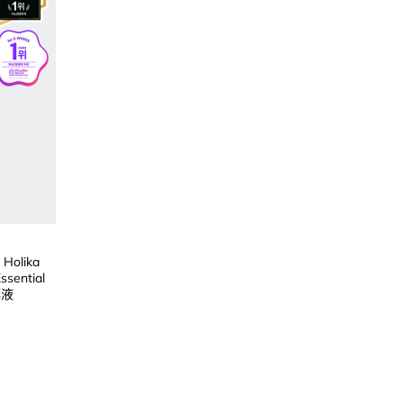
Holika
ssential
華液