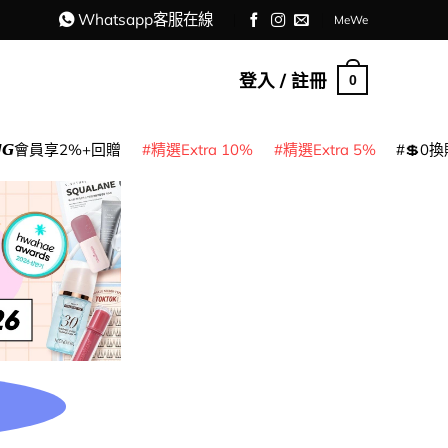
Whatsapp客服在線
MeWe
登入 / 註冊
0
𝙈𝙂會員享2%+回贈
精選Extra 10%
精選Extra 5%
💲0