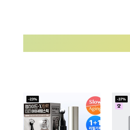
-23%
-37%
🏆