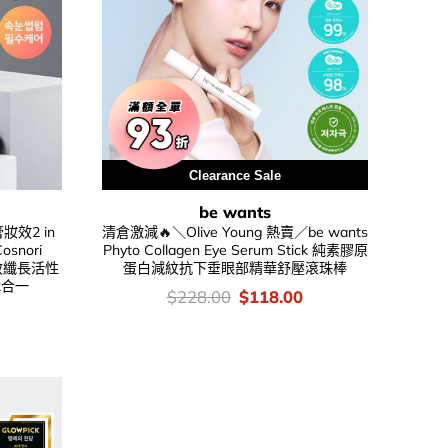
Clearance Sale
be wants
效2 in
清倉激減🔥＼Olive Young 熱賣／be wants
osnori
Phyto Collagen Eye Serum Stick 純素膠原
素長效纖長活性
蛋白減紋抗下垂眼部精華舒壓滾珠棒
2合一
價
Original
Current
$
228.00
$
118.00
錢：
price
price
Current
was:
is:
price
$228.00.
$118.00.
is:
.
$105.00.