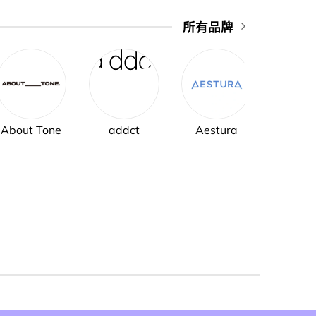
所有品牌
About Tone
addct
Aestura
AH