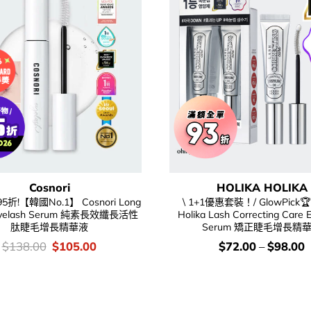
Cosnori
HOLIKA HOLIKA
折!【韓國No.1】 Cosnori Long
\ 1+1優惠套裝！/ GlowPick🏆 
 Eyelash Serum 純素長效纖長活性
Holika Lash Correcting Care E
肽睫毛增長精華液
Serum 矯正睫毛增長精
價
Original
Current
價
$
138.00
$
105.00
$
72.00
–
$
98.00
錢：
price
price
錢：
was:
is:
$138.00.
$105.00.