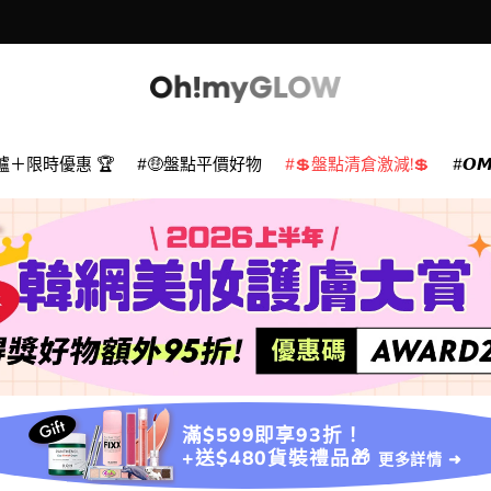
爐＋限時優惠 🏆
🤑盤點平價好物
💲盤點清倉激減!💲
𝙊
滿$599即享93折！
+送$480貨裝禮品🎁
更多詳情 ➜