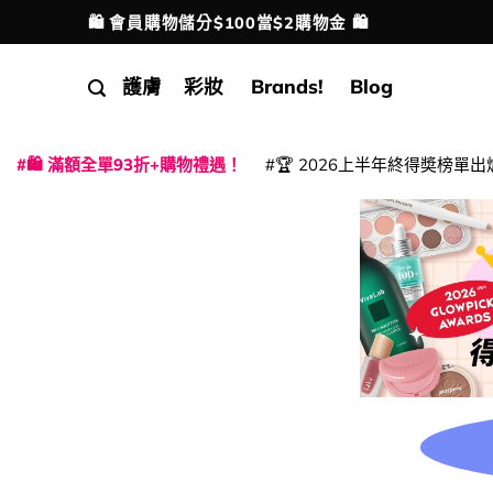
Skip
🛍️ 會員購物儲分$100當$2購物金 🛍️
配送港澳
to
content
護膚
彩妝
Brands!
Blog
🛍️ 滿額全單93折+購物禮遇！
🏆 2026上半年終得奬榜單出
|
|
|
|
|
|
|
|
|
|
|
|
|
|