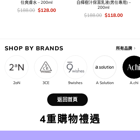
仕爽膚水 – 200ml
白樺樹汁保濕乳液(男仕專用) –
200ml
價
Original
Current
$
188.00
$
128.00
錢：
price
price
價
Original
Current
$
188.00
$
118.00
was:
is:
錢：
price
price
$188.00.
$128.00.
was:
is:
$188.00.
$118.00
SHOP BY BRANDS
所有品牌
2aN
3CE
9wishes
A Solution
A.chi
返回首頁
4重購物禮遇