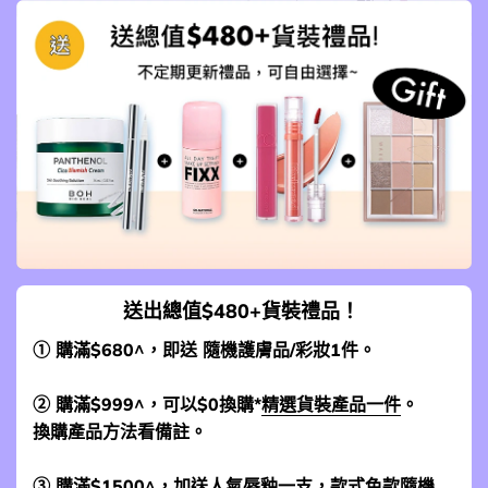
送出總值$480+貨裝禮品！
① 購滿$680^，即送 隨機護膚品/彩妝1件。
② 購滿$999^，可以$0換購*
精選貨裝產品一件
。
換購產品方法看備註。
③ 購滿$1500^，加送人氣唇釉一支，款式色款隨機