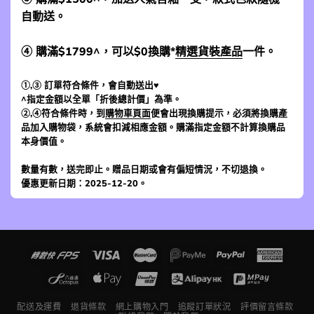
自動送。
④ 購滿$1799^，可以$0換購*
精選貨裝產品
一件。
①,③ 訂單符合條件，會自動送出♥
^指定金額以全單「折後總計價」為準。
②,④符合條件時，到
購物車頁面
便會出現換購提示，必須將換購產
品加入購物袋，系統會扣減相應金額。購滿指定金額不計算換購品
本身價值。
數量有數，送完即止。贈品日期或會有偏短情況，不切退換。
優惠更新日期：2025-12-20。
配送及運費
退貨條款
網上購物入門
追蹤訂單狀況
評價留言條款