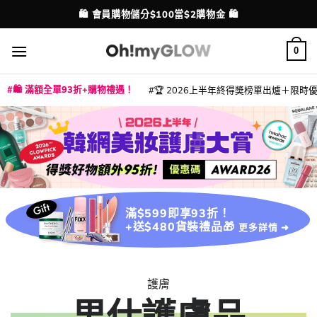
Skip
🛍️ 會員購物儲分$100當$2購物金 🛍️
配送港澳
to
content
0
🛍️ 滿額全單93折+購物禮遇！
🏆 2026上半年終得奬榜單出爐＋限時優惠
|
|
|
|
|
|
|
|
|
|
|
|
|
|
滿$599即享93折！
+送$480貨裝禮品🎁
更多詳情 ➜
護膚
男仕護膚品