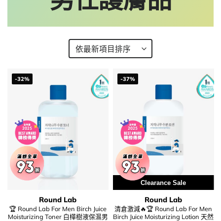
-32%
-37%
Clearance Sale
Round Lab
Round Lab
🏆 Round Lab For Men Birch Juice
清倉激減🔥🏆 Round Lab For Men
Moisturizing Toner 白樺樹液保濕男
Birch Juice Moisturizing Lotion 天然