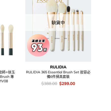
缺貨中
RULIDIA
化妝師⭐徐玉
RULIDIA 365 Essential Brush Set 妝容必
Brush 專
備6件掃具套裝
V08
價
Original
Current
$
388.00
$
299.00
錢：
price
price
Current
was:
is:
price
$388.00.
$299.00.
is:
.
$146.00.