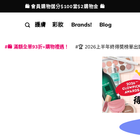
Skip
🛍️ 會員購物儲分$100當$2購物金 🛍️
配送港澳
to
content
護膚
彩妝
Brands!
Blog
🛍️ 滿額全單93折+購物禮遇！
🏆 2026上半年終得奬榜單出
|
|
|
|
|
|
|
|
|
|
|
|
|
|