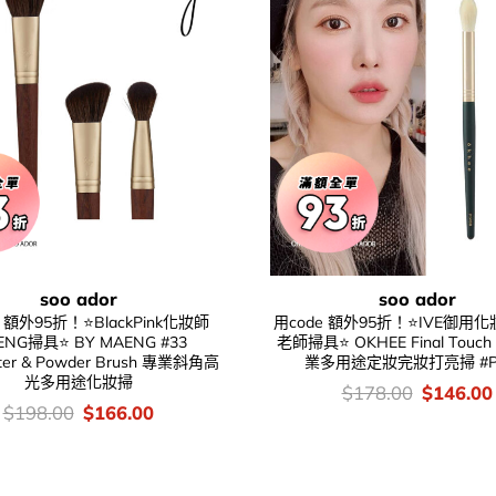
soo ador
soo ador
e 額外95折！⭐BlackPink化妝師
用code 額外95折！⭐IVE御用
ENG掃具⭐ BY MAENG #33
老師掃具⭐ OKHEE Final Touch 
hter & Powder Brush 專業斜角高
業多用途定妝完妝打亮掃 #PI
光多用途化妝掃
價
Original
$
178.00
$
146.00
錢：
price
價
Original
Current
$
198.00
$
166.00
was:
錢：
price
price
$178.00
was:
is:
$198.00.
$166.00.