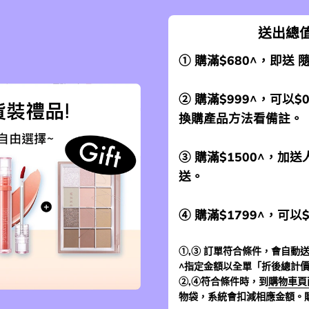
送出總值
① 購滿$680^，即送
② 購滿$999^，可以$
換購產品方法看備註。
③ 購滿$1500^，
送。
④ 購滿$1799^，可以
①,③ 訂單符合條件，會自動送
^指定金額以全單「折後總計
②,④符合條件時，到
購物車頁
物袋，系統會扣減相應金額。