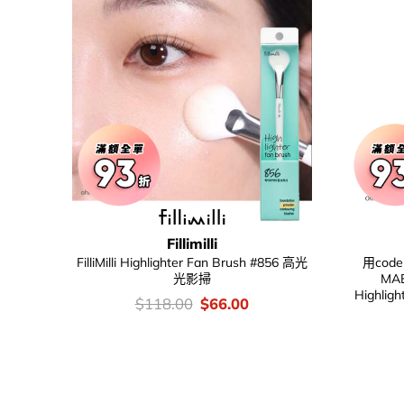
Fillimilli
FilliMilli Highlighter Fan Brush #856 高光
用cod
光影掃
MA
Highlig
價
Original
Current
$
118.00
$
66.00
錢：
price
price
was:
is:
$118.00.
$66.00.