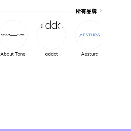
所有品牌
About Tone
addct
Aestura
AH