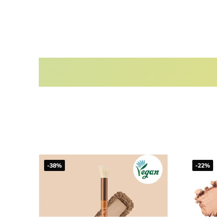
-38%
-22%