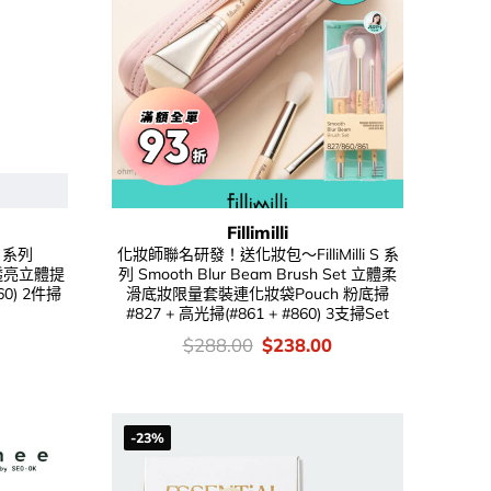
Fillimilli
S 系列
化妝師聯名研發！送化妝包～FilliMilli S 系
uo 透亮立體提
列 Smooth Blur Beam Brush Set 立體柔
0) 2件掃
滑底妝限量套裝連化妝袋Pouch 粉底掃
#827 + 高光掃(#861 + #860) 3支掃Set
Current
價
Original
Current
$
288.00
$
238.00
price
錢：
price
price
is:
was:
is:
.
$118.00.
$288.00.
$238.00.
-23%