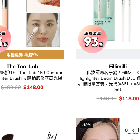
用優惠劵 再減5%
The Tool Lab
Fillimilli
!The Tool Lab 159 Contour
化妝師聯名研發！FilliMilli 
lighter Brush 立體輪廓修容高光掃
Highlighter Beam Brush D
亮掃限量套裝高光掃(#861 + #86
價
Original
Current
$
189.00
$
148.00
Set
錢：
price
price
was:
is:
價
Original
$
148.00
$
118.00
$189.00.
$148.00.
錢：
price
was:
$148.00
-18%