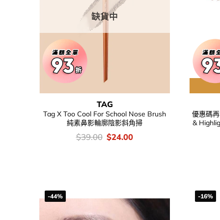
缺貨中
TAG
Tag X Too Cool For School Nose Brush
優惠碼再95折
純素鼻影輪廓陰影斜角掃
& High
價
Original
Current
$
39.00
$
24.00
錢：
price
price
was:
is:
$39.00.
$24.00.
-44%
-16%