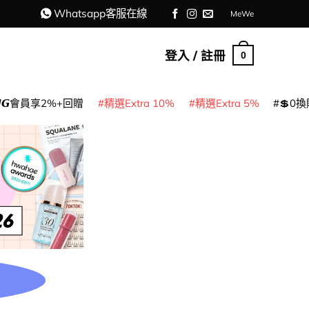
Whatsapp客服在線
MeWe
登入 / 註冊
0
𝙈𝙂會員享2%+回贈
精選Extra 10%
精選Extra 5%
💲0