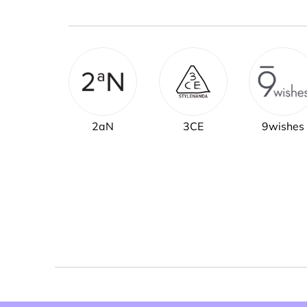
2aN
3CE
9wishes