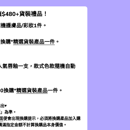
$480+貨裝禮品！
 隨機護膚品/彩妝1件。
0換購*
精選貨裝產品一件
。
加送人氣唇釉一支，款式色款隨機自動
$0換購*
精選貨裝產品
一件。
出♥
價」為準。
面
便會出現換購提示，必須將換購產品加入購
購滿指定金額不計算換購品本身價值。