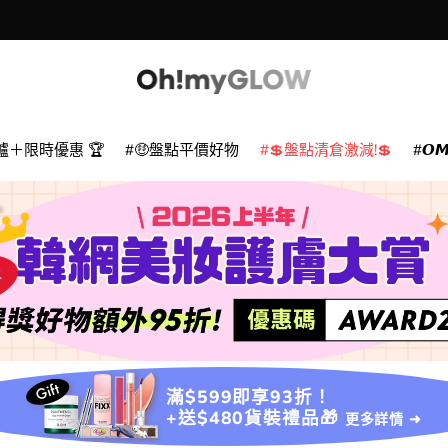
爐＋限時優惠 🏆
🤑盤點平價好物
💲盤點清倉激減!💲
𝙊
滿$599即享93折！
+送$480貨裝禮品🎁
更多詳情 ➜