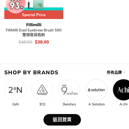
Special Price
Fillimilli
FilliMilli Dual Eyebrow Brush 590
雙頭眉掃眉刷
價
Original
Current
$
48.00
$
38.00
錢：
price
price
was:
is:
$48.00.
$38.00.
SHOP BY BRANDS
所有品牌
2aN
3CE
9wishes
A Solution
A.chi
返回首頁