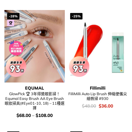
was:
is:
錢：
price
price
$118.00.
$89.00.
was:
is:
$168.00.
$128.00.
-28%
-25%
🏆
EQUMAL
Fillimilli
GlowPick 🏆 3年得奬眼影掃！
FilliMilli Auto Lip Brush 伸縮便儶尖
Equmal Easy Brush AA Eye Brush
細唇掃 #930
眼妝掃具(#Eye01-10, 18) – 11種選
價
Original
Current
$
48.00
$
36.00
擇
錢：
price
price
was:
is:
價
$
68.00
–
$
108.00
$48.00.
$36.00.
錢：