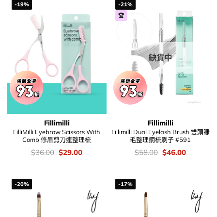
-19%
-21%
🏆
缺貨中
Fillimilli
Fillimilli
FilliMilli Eyebrow Scissors With
Fillimilli Dual Eyelash Brush 雙頭睫
Comb 修眉剪刀連整理梳
毛整理鋼梳刷子 #591
價
Original
Current
價
Original
Current
$
36.00
$
29.00
$
58.00
$
46.00
錢：
price
price
錢：
price
price
was:
is:
was:
is:
$36.00.
$29.00.
$58.00.
$46.00.
-20%
-17%