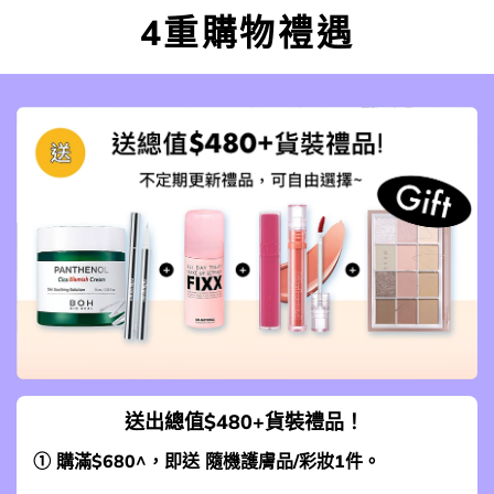
4重購物禮遇
送出總值$480+貨裝禮品！
① 購滿$680^，即送 隨機護膚品/彩妝1件。