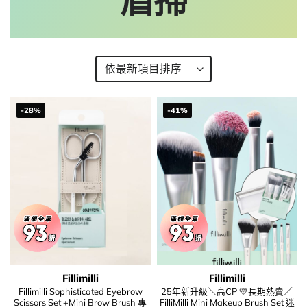
眉掃
-28%
-41%
Fillimilli
Fillimilli
Fillimilli Sophisticated Eyebrow
25年新升級＼高CP 💛長期熱賣／
Scissors Set +Mini Brow Brush 專
FilliMilli Mini Makeup Brush Set 迷