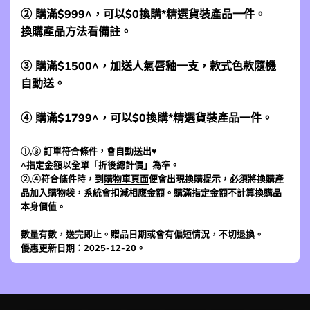
② 購滿$999^，可以$0換購*
精選貨裝產品一件
。
換購產品方法看備註。
③ 購滿$1500^，加送人氣唇釉一支，款式色款隨機
自動送。
④ 購滿$1799^，可以$0換購*
精選貨裝產品
一件。
①,③ 訂單符合條件，會自動送出♥
^指定金額以全單「折後總計價」為準。
②,④符合條件時，到
購物車頁面
便會出現換購提示，必須將換購產
品加入購物袋，系統會扣減相應金額。購滿指定金額不計算換購品
本身價值。
數量有數，送完即止。贈品日期或會有偏短情況，不切退換。
優惠更新日期：2025-12-20。