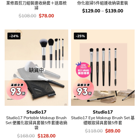
業修眉剪刀組裝連收納套＋送眉梳
你化妝掃5件組連收納袋套裝
掃
價
$
129.00
–
$
139.00
錢：
價
Original
Current
$
108.00
$
78.00
錢：
price
price
was:
is:
$108.00.
$78.00.
-24%
-25%
缺貨中
Studio17
Studio17
Studio17 Portable Makeup Brush
Studio17 Eye Makeup Brush Set 基
Set 便攜化妝掃具套裝5件套連收納
礎眼妝掃具套裝5件套
袋
價
Original
Current
$
118.00
$
89.00
錢：
price
price
價
Original
Current
$
168.00
$
128.00