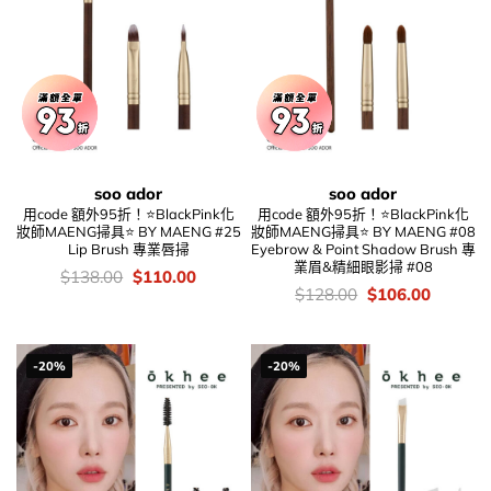
soo ador
soo ador
用code 額外95折！⭐BlackPink化
用code 額外95折！⭐BlackPink化
妝師MAENG掃具⭐ BY MAENG #25
妝師MAENG掃具⭐ BY MAENG #08
Lip Brush 專業唇掃
Eyebrow & Point Shadow Brush 專
業眉&精細眼影掃 #08
價
Original
Current
$
138.00
$
110.00
錢：
price
price
價
Original
Current
$
128.00
$
106.00
was:
is:
錢：
price
price
$138.00.
$110.00.
was:
is:
$128.00.
$106.00
-20%
-20%