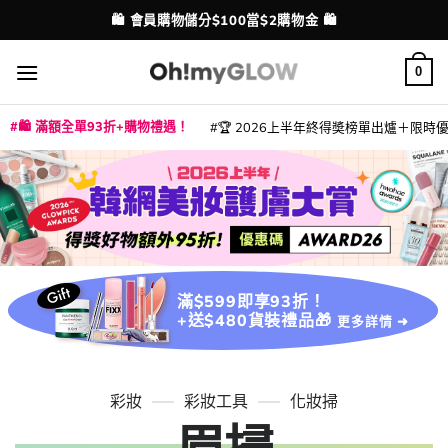
Skip
🛍️ 會員購物儲分$100當$2購物金 🛍️
配送港澳
to
content
0
🛍️ 滿額全單93折+購物禮遇！
🏆 2026上半年終得奬榜單出爐＋限時優惠
|
|
|
|
|
|
|
|
|
|
|
|
|
|
滿$599即享93折！
+送$480貨裝禮品🎁
更多詳情 ➜
彩妝
彩妝工具
化妝掃