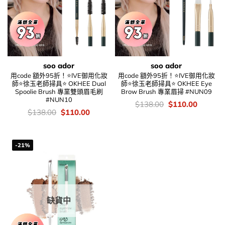
soo ador
soo ador
用code 額外95折！⭐IVE御用化妝
用code 額外95折！⭐IVE御用化妝
師⭐徐玉老師掃具⭐ OKHEE Dual
師⭐徐玉老師掃具⭐ OKHEE Eye
Spoolie Brush 專業雙頭眉毛刷
Brow Brush 專業眉掃 #NUN09
#NUN10
價
Original
Current
$
138.00
$
110.00
錢：
price
price
價
Original
Current
$
138.00
$
110.00
was:
is:
錢：
price
price
$138.00.
$110.00
was:
is:
$138.00.
$110.00.
-21%
缺貨中