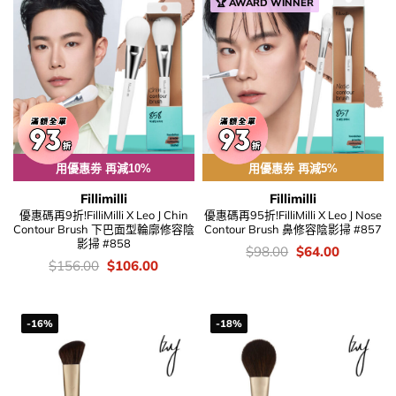
🏆 AWARD WINNER
用優惠劵 再減10%
用優惠劵 再減5%
Fillimilli
Fillimilli
優惠碼再9折!FilliMilli X Leo J Chin
優惠碼再95折!FilliMilli X Leo J Nose
Contour Brush 下巴面型輪廓修容陰
Contour Brush 鼻修容陰影掃 #857
影掃 #858
價
Original
Current
$
98.00
$
64.00
錢：
price
price
價
Original
Current
$
156.00
$
106.00
was:
is:
錢：
price
price
$98.00.
$64.00.
was:
is:
$156.00.
$106.00.
-16%
-18%