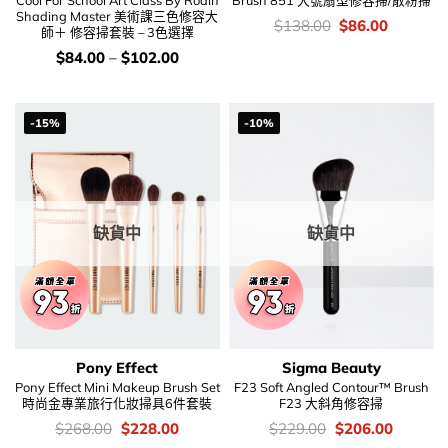
Shading Master 美術課三色修容大
價
Original
Current
$
138.00
$
86.00
師＋ 修容掃套裝 – 3色選擇
錢：
price
price
was:
is:
價
$
84.00
–
$
102.00
$138.00.
$86.00.
錢：
-15%
-10%
缺貨中
缺貨中
Pony Effect
Sigma Beauty
Pony Effect Mini Makeup Brush Set
F23 Soft Angled Contour™ Brush
時尚金專業旅行化妝掃具6件套裝
F23 大斜角修容掃
價
Original
Current
價
Original
Current
$
268.00
$
228.00
$
229.00
$
206.00
錢：
price
price
錢：
price
price