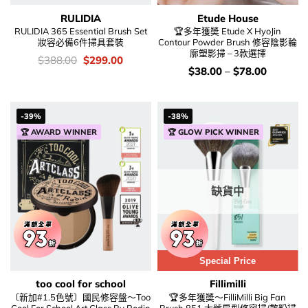
RULIDIA
Etude House
RULIDIA 365 Essential Brush Set
🏆多年獲奬 Etude X HyoJin
妝容必備6件掃具套裝
Contour Powder Brush 修容陰影輪
廓塑影掃 – 3款選擇
價
Original
Current
$
388.00
$
299.00
錢：
price
price
價
$
38.00
–
$
78.00
was:
is:
錢：
$388.00.
$299.00.
-39%
-38%
🏆 AWARD WINNER
🏆 GLOW PICK WINNER
缺貨中
Special Price
too cool for school
Fillimilli
〔新加#1.5色號〕國民修容盤～Too
🏆多年獲奬～FilliMilli Big Fan
Cool For School Art Class By Rodin
Brush 851 大號扇型修容掃/散粉掃