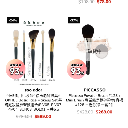
價
Original
Current
$
108.00
$
78.00
錢：
price
price
was:
is:
$108.00.
$78.00.
-24%
-37%
缺貨中
soo ador
PICCASSO
⭐IVE御用化妝師⭐徐玉老師掃具⭐
Piccasso Powder Brush #128 +
OKHEE Basic Face Makeup Set 基
Mini Brush 專業級黑柄碎粉/修容掃
礎底妝輪廓塑顏組合(PIV05, PIV07,
#128 ＋迷你掃 一套2件
PIV04, SUN03, BOL01) – 共5支
價
Original
Current
$
428.00
$
268.00
錢：
price
price
價
Original
Current
$
780.00
$
589.00
was:
is:
錢：
price
price
$428.00.
$268.00
was:
is: