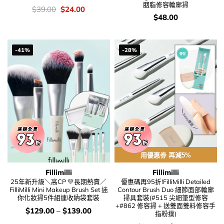
胭脂修容輪廓掃
價
Original
Current
$
39.00
$
24.00
錢：
price
price
價
$
48.00
was:
is:
錢：
$39.00.
$24.00.
-41%
-28%
用優惠劵 再減5%
Fillimilli
Fillimilli
25年新升級＼高CP 💛長期熱賣／
優惠碼再95折!FilliMilli Detailed
FilliMilli Mini Makeup Brush Set 迷
Contour Brush Duo 細節面部輪廓
你化妝掃5件組連收納袋套裝
掃具套裝(#515 尖細筆型修容
+#862 修容掃 + 送雙面雙料修容手
價
$
129.00
–
$
139.00
指粉撲)
錢：