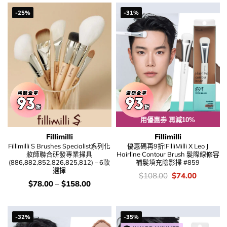
$780.00.
$589.00.
-25%
-31%
用優惠劵 再減10%
Fillimilli
Fillimilli
Fillimilli S Brushes Specialist系列化
優惠碼再9折!FilliMilli X Leo J
妝師聯合研發專業掃具
Hairline Contour Brush 髮際線修容
(886,882,852,826,825,812) – 6款
補髮填充陰影掃 #859
選擇
價
Original
Current
$
108.00
$
74.00
錢：
price
price
價
$
78.00
–
$
158.00
was:
is:
錢：
$108.00.
$74.00.
-32%
-35%