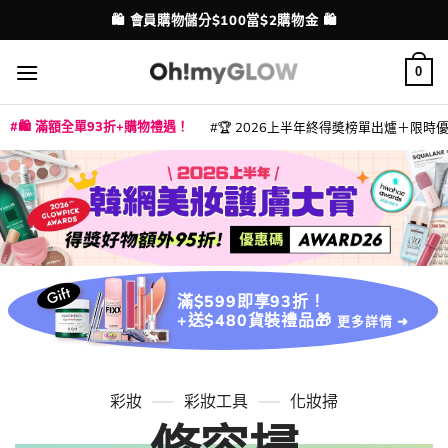
Skip
🛍️ 會員購物儲分$100當$2購物金 🛍️
配送港澳
to
content
0
🛍️ 滿額全單93折+購物禮遇！
🏆 2026上半年終得奬榜單出爐＋限時優惠
|
|
|
|
|
|
|
|
|
|
|
|
|
|
滿$599即享93折！
+送$480貨裝禮品🎁
更多詳情 ➜
彩妝
彩妝工具
化妝掃