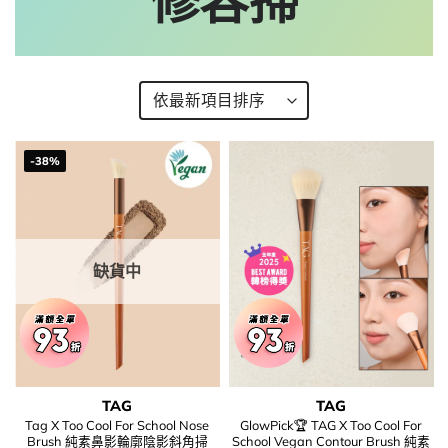
修容掃
-38%
缺貨中
TAG
TAG
Tag X Too Cool For School Nose
GlowPick🏆 TAG X Too Cool For
Brush 純素鼻影輪廓陰影斜角掃
School Vegan Contour Brush 純素