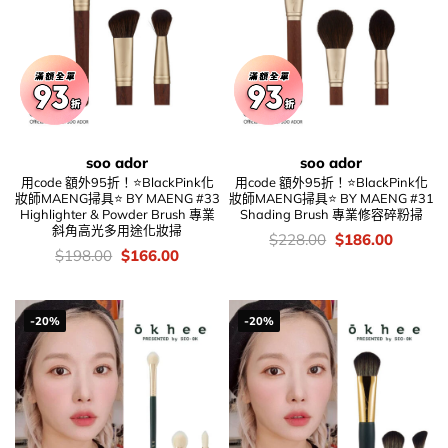
soo ador
soo ador
用code 額外95折！⭐BlackPink化
用code 額外95折！⭐BlackPink化
妝師MAENG掃具⭐ BY MAENG #33
妝師MAENG掃具⭐ BY MAENG #31
Highlighter & Powder Brush 專業
Shading Brush 專業修容碎粉掃
斜角高光多用途化妝掃
價
Original
Current
$
228.00
$
186.00
錢：
price
price
價
Original
Current
$
198.00
$
166.00
was:
is:
錢：
price
price
$228.00.
$186.00
was:
is:
$198.00.
$166.00.
-20%
-20%