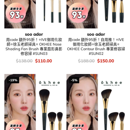
soo ador
soo ador
用code 額外95折！⭐IVE御用化妝
用code 額外95折！自用推！⭐IVE
師⭐徐玉老師掃具⭐ OKHEE Nose
御用化妝師⭐徐玉老師掃具⭐
Shading Fan Brush 專業扇形鼻影
OKHEE Contour Brush 專業修容掃
修容掃 #SUN03
#SUN02
價
Original
Current
價
Original
Current
$
138.00
$
110.00
$
188.00
$
150.00
錢：
price
price
錢：
price
price
was:
is:
was:
is:
$138.00.
$110.00.
$188.00.
$150.00
-19%
-5%