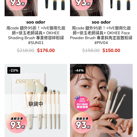
soo ador
soo ador
用code 額外95折！⭐IVE御用化妝
用code 額外95折！⭐IVE御用化妝
師⭐徐玉老師掃具⭐ OKHEE
師⭐徐玉老師掃具⭐ OKHEE Face
Shading Brush 專業修容碎粉掃
Powder Brush 專業斜角定妝散粉掃
#SUN01
#PIV04
價
Original
Current
價
Original
Current
$
218.00
$
176.00
$
158.00
$
150.00
錢：
price
price
錢：
price
price
was:
is:
was:
is:
$218.00.
$176.00.
$158.00.
$150.00
-23%
-44%
缺貨中