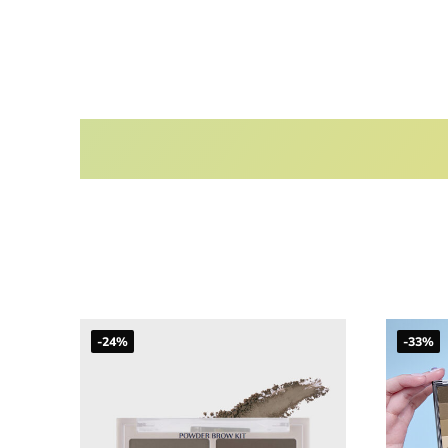
-24%
-33%