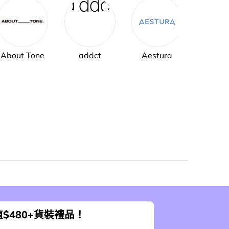
About Tone
addct
Aestura
AH
$480+貨裝禮品！