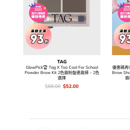
TAG
GlowPick🏆 Tag X Too Cool For School
優惠碼再95折
Powder Brow Kit 2色眉粉盤連眉掃 – 2色
Brow Sh
選擇
眉
價
Original
Current
$
68.00
$
52.00
錢：
price
price
was:
is:
$68.00.
$52.00.