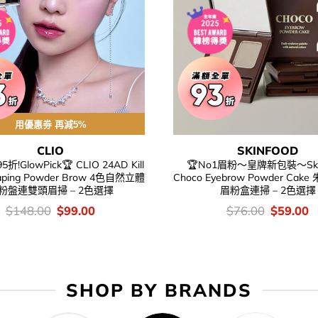
用優惠劵 再減5%
CLIO
SKINFOOD
!GlowPick🏆 CLIO 24AD Kill
🏆No1眉粉～皇牌新包裝～Ski
aping Powder Brow 4色自然立體
Choco Eyebrow Powder Ca
粉盤連雙頭眉掃 – 2色選擇
眉粉盒連掃 – 2色選擇
價
Original
Current
價
Original
C
$
148.00
$
99.00
$
76.00
$
59.00
錢：
price
price
錢：
price
p
was:
is:
was:
is
$148.00.
$99.00.
$76.00.
$
SHOP BY BRANDS