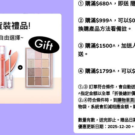
① 購滿$680^，即送
② 購滿$999^，可以$
換購產品方法看備註。
③ 購滿$1500^，
送。
④ 購滿$1799^，可以
①,③ 訂單符合條件，會自動送
^指定金額以全單「折後總計
②,④符合條件時，到
購物車頁
物袋，系統會扣減相應金額。
數量有數，送完即止。贈品日
優惠更新日期：2025-12-20。