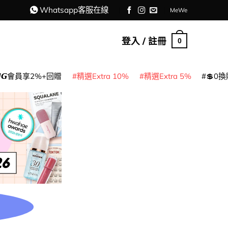
Whatsapp客服在線
MeWe
登入 / 註冊
0
𝙈𝙂會員享2%+回贈
精選Extra 10%
精選Extra 5%
💲0