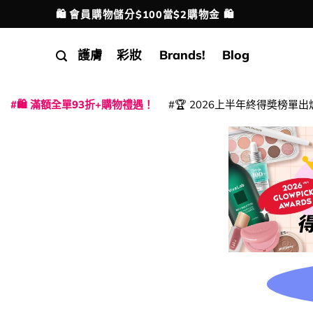
Skip
🛍️ 會員購物儲分$100當$2購物金 🛍️
配送港澳
to
content
護膚
彩妝
Brands!
Blog
🛍️ 滿額全單93折+購物禮遇！
🏆 2026上半年終得奬榜單出
|
|
|
|
|
|
|
|
|
|
|
|
|
|