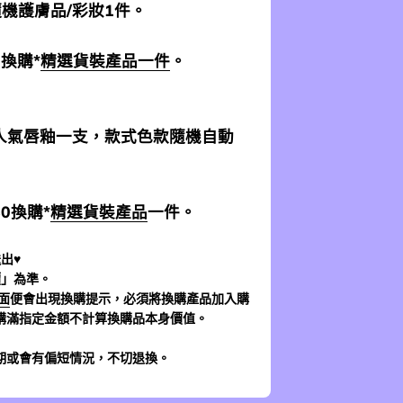
 隨機護膚品/彩妝1件。
0換購*
精選貨裝產品一件
。
加送人氣唇釉一支，款式色款隨機自動
$0換購*
精選貨裝產品
一件。
出♥
價」為準。
面
便會出現換購提示，必須將換購產品加入購
購滿指定金額不計算換購品本身價值。
期或會有偏短情況，不切退換。