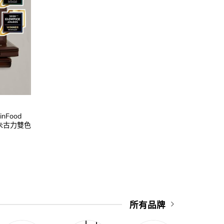
nFood
ke 朱古力雙色
urrent
rice
:
59.00.
所有品牌