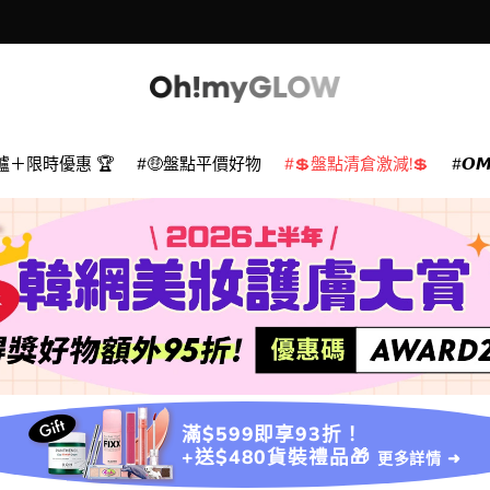
爐＋限時優惠 🏆
🤑盤點平價好物
💲盤點清倉激減!💲
𝙊
滿$599即享93折！
+送$480貨裝禮品🎁
更多詳情 ➜