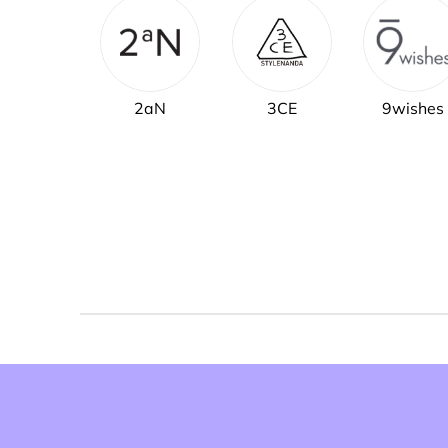
2aN
3CE
9wishes