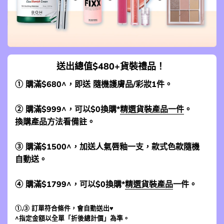
送出總值$480+貨裝禮品！
① 購滿$680^，即送 隨機護膚品/彩妝1件。
② 購滿$999^，可以$0換購*
精選貨裝產品一件
。
換購產品方法看備註。
③ 購滿$1500^，加送人氣唇釉一支，款式色款隨機
自動送。
④ 購滿$1799^，可以$0換購*
精選貨裝產品
一件。
①,③ 訂單符合條件，會自動送出♥
^指定金額以全單「折後總計價」為準。