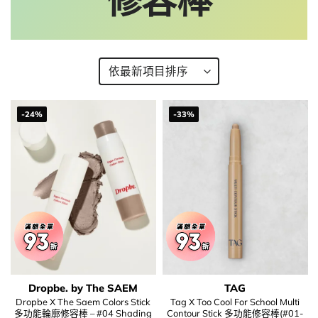
修容棒
-24%
-33%
Dropbe. by The SAEM
TAG
Dropbe X The Saem Colors Stick
Tag X Too Cool For School Multi
多功能輪廓修容棒 – #04 Shading
Contour Stick 多功能修容棒(#01-