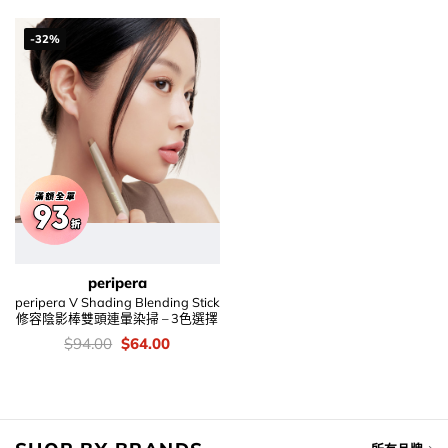
was:
is:
was:
is:
$138.00.
$82.00.
$48.00.
$32.00.
-32%
peripera
peripera V Shading Blending Stick
修容陰影棒雙頭連暈染掃 – 3色選擇
價
Original
Current
$
94.00
$
64.00
錢：
price
price
was:
is:
$94.00.
$64.00.