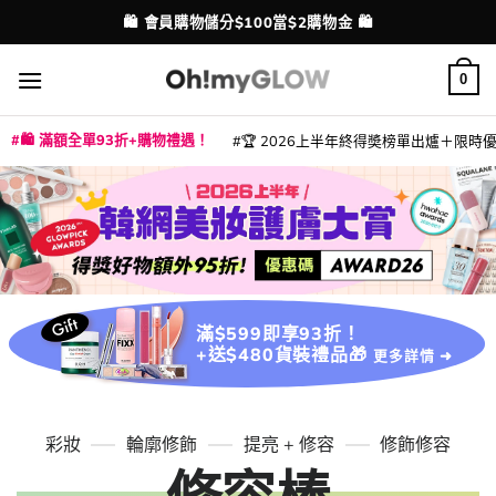
Skip
🛍️ 會員購物儲分$100當$2購物金 🛍️
配送港澳
to
content
0
🛍️ 滿額全單93折+購物禮遇！
🏆 2026上半年終得奬榜單出爐＋限時優惠
|
|
|
|
|
|
|
|
|
|
|
|
|
|
滿$599即享93折！
+送$480貨裝禮品🎁
更多詳情 ➜
彩妝
輪廓修飾
提亮 + 修容
修飾修容