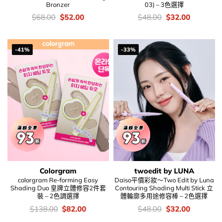
Bronzer
03) – 3色選擇
價
Original
Current
價
Original
Current
$
68.00
$
52.00
$
48.00
$
32.00
錢：
price
price
錢：
price
price
was:
is:
was:
is:
$68.00.
$52.00.
$48.00.
$32.00.
-41%
-33%
Colorgram
twoedit by LUNA
colorgram Re-forming Easy
Daiso平價彩妝～Two Edit by Luna
Shading Duo 皇牌立體修容2件套
Contouring Shading Multi Stick 立
裝 – 2色調選擇
體輪廓多用途修容棒 – 2色選擇
價
Original
Current
價
Original
Current
$
138.00
$
82.00
$
48.00
$
32.00
錢：
price
price
錢：
price
price