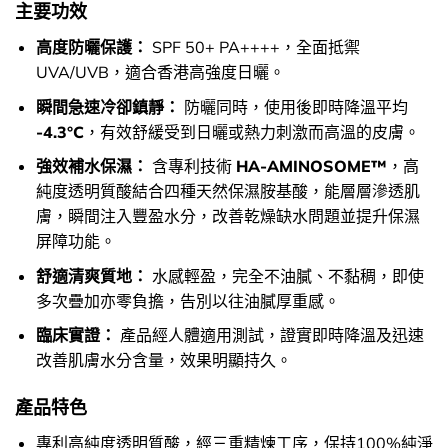
主要功效
高度防曬保護：
SPF 50+ PA++++，全面抵禦
UVA/UVB，適合香港高強度日曬。
瞬間急速冷卻鎮靜：
防曬同時，使用後即時降溫平均
-4.3°C
，有效舒緩受到日曬或熱力刺激而高溫的皮膚。
強效補水保濕：
含專利技術
HA-AMINOSOME™
，高
純度透明質酸結合四種天然保濕胺基酸，能層層滲透肌
膚，瞬間注入豐盈水分，改善乾燥缺水問題並提升保濕
屏障功能。
舒適清爽質地：
水感輕盈，完全不油膩、不黏稠，即使
多次疊加亦零負擔，告別以往油膩厚重感。
臨床實證：
產品經人體適用測試，證實即時降溫及迅速
改善肌膚水分含量，效果明顯持久。
產品特色
專利高純度透明質酸，經三重精煉工序，保持100%純淨