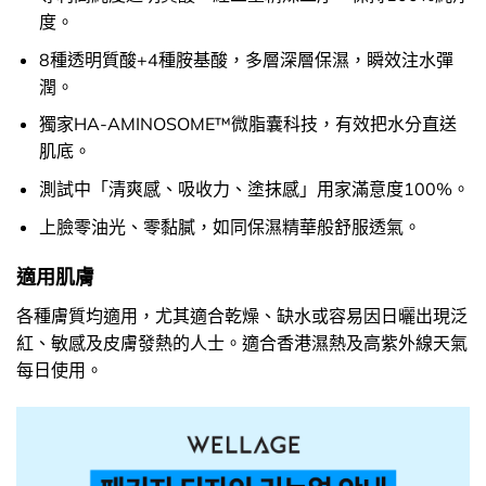
度。
8種透明質酸+4種胺基酸，多層深層保濕，瞬效注水彈
潤。
獨家HA-AMINOSOME™微脂囊科技，有效把水分直送
肌底。
測試中「清爽感、吸收力、塗抹感」用家滿意度100%。
上臉零油光、零黏膩，如同保濕精華般舒服透氣。
適用肌膚
各種膚質均適用，尤其適合乾燥、缺水或容易因日曬出現泛
紅、敏感及皮膚發熱的人士。適合香港濕熱及高紫外線天氣
每日使用。