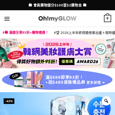
Skip
💳 支援消費券、FPS、八達通、PAYME、信用卡付款
配送港澳
to
content
0
🛍️ 滿額全單93折+購物禮遇！
🏆 2026上半年終得奬榜單出爐＋限時優惠
|
|
|
|
|
|
|
|
|
|
|
|
|
|
滿$599即享93折！
+送$480貨裝禮品🎁
更多詳情 ➜
-43%