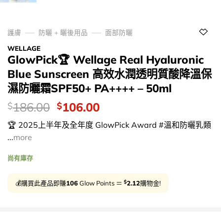
護膚
防曬 + 曬後用品
面部防曬
WELLAGE
GlowPick🏆 Wellage Real Hyaluronic
Blue Sunscreen 高效水潤透明質酸降溫保
濕防曬霜SPF50+ PA++++ – 50ml
價
Original
Current
186.00
106.00
$
$
錢：
price
price
🏆 2025上半年及全年度 GlowPick Award #溫和防曬乳類
was:
is:
...
more
$186.00.
$106.00.
尚有庫存
$
💰購買此產品即賺
106
Glow Points ＝
2.12
購物金!