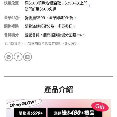
快遞免運
滿$160順豐站/櫃自取；$250+送上門
澳門訂單$500免運
全單93折
折後滿$599，全單即減93
折
*
購物禮遇
購物滿額送貨裝品，多買多送
會員積分
登記會員，無門檻購物儲分回贈2%
全現貨發售，小部份補貨預售會有標明，3天送到！
產品介紹