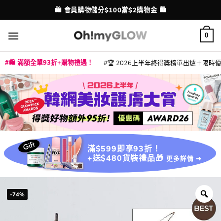
Skip
💳 支援消費券、FPS、八達通、PAYME、信用卡付款
配送港澳
to
content
0
🛍️ 滿額全單93折+購物禮遇！
🏆 2026上半年終得奬榜單出爐＋限時優惠
|
|
|
|
|
|
|
|
|
|
|
|
|
|
滿$599即享93折！
+送$480貨裝禮品🎁
更多詳情 ➜
-74%