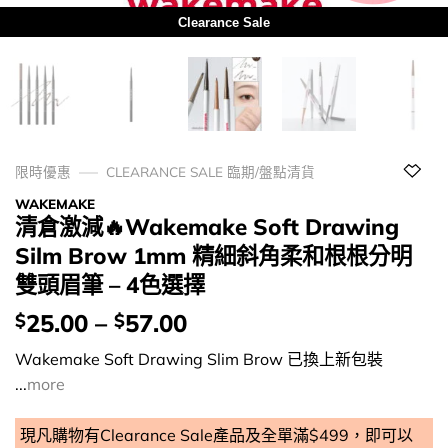
Clearance Sale
限時優惠
CLEARANCE SALE 臨期/盤點清貨
WAKEMAKE
清倉激減🔥Wakemake Soft Drawing
Silm Brow 1mm 精細斜角柔和根根分明
雙頭眉筆 – 4色選擇
價
25.00
–
57.00
$
$
錢：
Wakemake Soft Drawing Slim Brow 已換上新包裝
...
more
現凡購物有Clearance Sale產品及全單滿$499，即可以