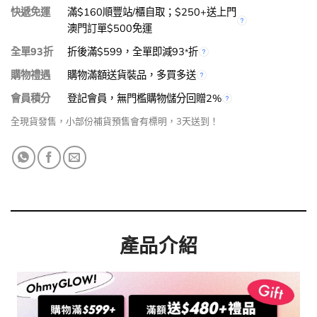
快遞免運
滿$160順豐站/櫃自取；$250+送上門
澳門訂單$500免運
全單93折
折後滿$599，全單即減93
折
*
購物禮遇
購物滿額送貨裝品，多買多送
會員積分
登記會員，無門檻購物儲分回贈2%
全現貨發售，小部份補貨預售會有標明，3天送到！
產品介紹