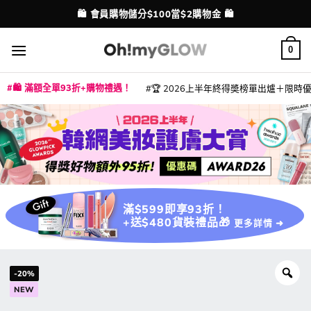
Skip
💳 支援消費券、FPS、八達通、PAYME、信用卡付款
配送港澳
to
content
0
🛍️ 滿額全單93折+購物禮遇！
🏆 2026上半年終得奬榜單出爐＋限時優惠
|
|
|
|
|
|
|
|
|
|
|
|
|
|
滿$599即享93折！
+送$480貨裝禮品🎁
更多詳情 ➜
-20%
NEW