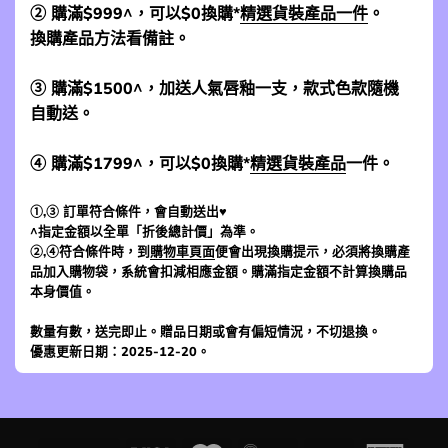
② 購滿$999^，可以$0換購*
精選貨裝產品一件
。
換購產品方法看備註。
③ 購滿$1500^，加送人氣唇釉一支，款式色款隨機
自動送。
④ 購滿$1799^，可以$0換購*
精選貨裝產品
一件。
①,③ 訂單符合條件，會自動送出♥
^指定金額以全單「折後總計價」為準。
②,④符合條件時，到
購物車頁面
便會出現換購提示，必須將換購產
品加入購物袋，系統會扣減相應金額。購滿指定金額不計算換購品
本身價值。
數量有數，送完即止。贈品日期或會有偏短情況，不切退換。
優惠更新日期：2025-12-20。