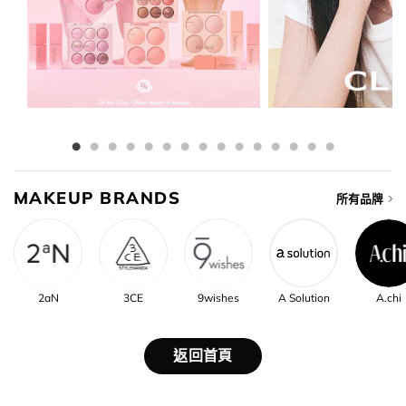
MAKEUP BRANDS
所有品牌
2aN
3CE
9wishes
A Solution
A.chi
返回首頁