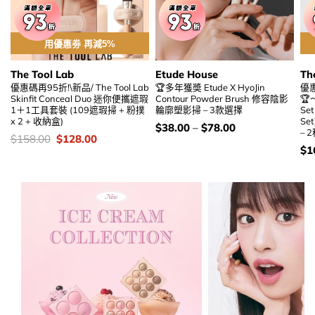
用優惠劵 再減5%
The Tool Lab
Etude House
Th
優惠碼再95折!\新品/ The Tool Lab
🏆多年獲奬 Etude X HyoJin
優惠
Skinfit Conceal Duo 迷你便攜遮瑕
Contour Powder Brush 修容陰影
🏆～
1＋1工具套裝 (109遮瑕掃 + 粉撲
輪廓塑影掃 – 3款選擇
Set
x 2 + 收納盒)
Se
價
$
38.00
–
$
78.00
– 
錢：
價
Original
Current
$
158.00
$
128.00
錢：
price
price
價
$
1
was:
is:
錢
$158.00.
$128.00.