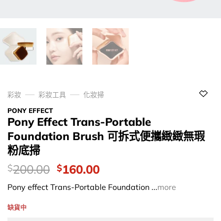
彩妝
彩妝工具
化妝掃
PONY EFFECT
Pony Effect Trans-Portable
Foundation Brush 可拆式便攜緻緻無瑕
粉底掃
價
Original
Current
200.00
160.00
$
$
錢：
price
price
Pony effect Trans-Portable Foundation ...
more
was:
is:
$200.00.
$160.00.
缺貨中