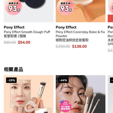
Pony Effect
Pony Effect
Po
Pony Effect Smooth Dough Puff
Pony Effect Coverstay Bake & Fix
Pon
氣墊粉撲 2個裝
Powder
Ba
絕對控油烘焙定妝蜜粉
水
價
Original
Current
$
60.00
$
54.00
SPF
錢：
price
price
價
Original
Current
$
250.00
$
138.00
was:
is:
錢：
price
price
價
$
2
$60.00.
$54.00.
was:
is:
錢
$250.00.
$138.00.
相關產品
-19%
-44%