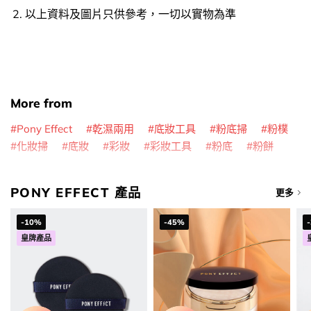
以上資料及圖片只供參考，一切以實物為準
More from
Pony Effect
乾濕兩用
底妝工具
粉底掃
粉樸
化妝掃
底妝
彩妝
彩妝工具
粉底
粉餅
PONY EFFECT 產品
更多
-10%
-45%
皇牌產品