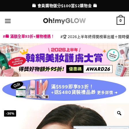
Skip
💳 支援消費券、FPS、八達通、PAYME、信用卡付款
配送港澳
to
content
0
🛍️ 滿額全單93折+購物禮遇！
🏆 2026上半年終得奬榜單出爐＋限時優惠
|
|
|
|
|
|
|
|
|
|
|
|
|
|
滿$599即享93折！
+送$480貨裝禮品🎁
更多詳情 ➜
-36%