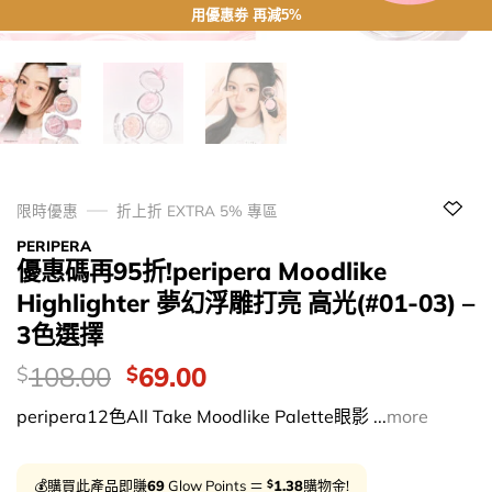
用優惠劵 再減5%
限時優惠
折上折 EXTRA 5% 專區
PERIPERA
優惠碼再95折!peripera Moodlike
Highlighter 夢幻浮雕打亮 高光(#01-03) –
3色選擇
價
Original
Current
108.00
69.00
$
$
錢：
price
price
peripera12色All Take Moodlike Palette眼影 ...
more
was:
is:
$108.00.
$69.00.
$
💰購買此產品即賺
69
Glow Points ＝
1.38
購物金!