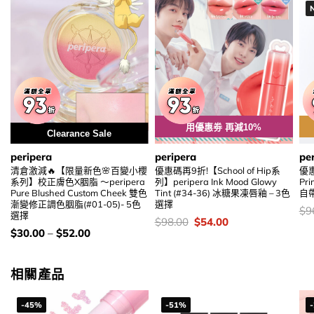
用優惠劵 再減10%
Clearance Sale
peripera
peripera
pe
清倉激減🔥【限量新色🌸百變小櫻
優惠碼再9折!【School of Hip系
優惠
系列】校正膚色X胭脂 ～peripera
列】peripera Ink Mood Glowy
Pr
Pure Blushed Custom Cheek 雙色
Tint (#34-36) 冰糖果凍唇釉 – 3色
自
漸變修正調色胭脂(#01-05)- 5色
選擇
價
$
9
選擇
錢
價
Original
Current
$
98.00
$
54.00
錢：
price
price
價
$
30.00
–
$
52.00
was:
is:
錢：
$98.00.
$54.00.
相關產品
-45%
-51%