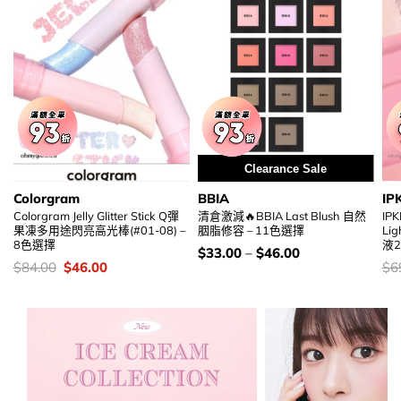
Clearance Sale
Colorgram
BBIA
IP
Colorgram Jelly Glitter Stick Q彈
清倉激減🔥BBIA Last Blush 自然
IPK
果凍多用途閃亮高光棒(#01-08) –
胭脂修容 – 11色選擇
Li
8色選擇
液2
價
$
33.00
–
$
46.00
錢：
價
Original
Current
價
$
84.00
$
46.00
$
6
錢：
price
price
錢
was:
is:
$84.00.
$46.00.
加入購物袋