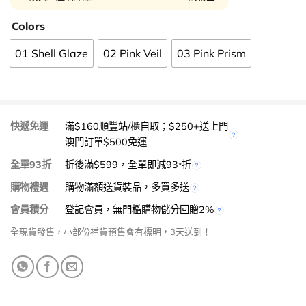
Colors
01 Shell Glaze
02 Pink Veil
03 Pink Prism
快遞免運
滿$160順豐站/櫃自取；$250+送上門
澳門訂單$500免運
全單93折
折後滿$599，全單即減93
折
*
購物禮遇
購物滿額送貨裝品，多買多送
會員積分
登記會員，無門檻購物儲分回贈2%
全現貨發售，小部份補貨預售會有標明，3天送到！