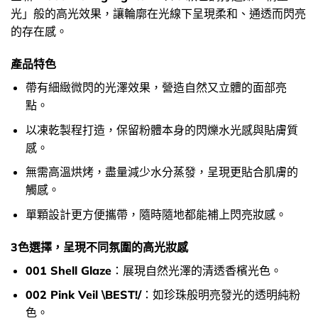
光」般的高光效果，讓輪廓在光線下呈現柔和、通透而閃亮
的存在感。
產品特色
帶有細緻微閃的光澤效果，營造自然又立體的面部亮
點。
以凍乾製程打造，保留粉體本身的閃爍水光感與貼膚質
感。
無需高溫烘烤，盡量減少水分蒸發，呈現更貼合肌膚的
觸感。
單顆設計更方便攜帶，隨時隨地都能補上閃亮妝感。
3色選擇，呈現不同氛圍的高光妝感
001 Shell Glaze
：展現自然光澤的清透香檳光色。
002 Pink Veil \BEST!/
：如珍珠般明亮發光的透明純粉
色。