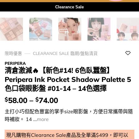
用優惠劵 再減5%
Clearance Sale
限時優惠
CLEARANCE SALE 臨期/盤點清貨
PERIPERA
清倉激減🔥【新色#14! 6色臥蠶盤】
Peripera Ink Pocket Shadow Palette 5
色口袋眼影盤 #01-14 – 14色選擇
價
58.00
–
74.00
$
$
錢：
主打小巧但配色豐富的掌手size眼影盤，方便日常攜帶與隨
時補妝。 14 ...
more
現凡購物有Clearance Sale產品及全單滿$499，即可以