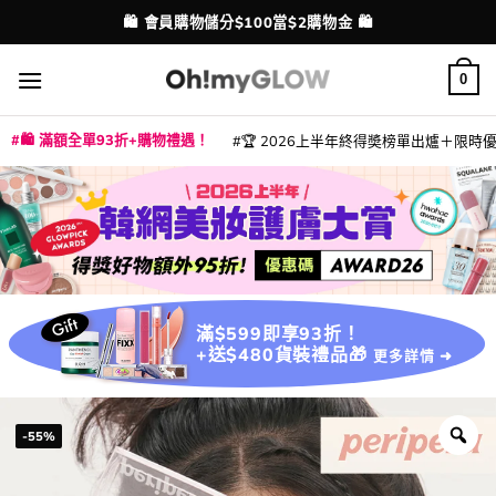
Skip
💳 支援消費券、FPS、八達通、PAYME、信用卡付款
配送港澳
to
content
0
🛍️ 滿額全單93折+購物禮遇！
🏆 2026上半年終得奬榜單出爐＋限時優惠
|
|
|
|
|
|
|
|
|
|
|
|
|
|
滿$599即享93折！
+送$480貨裝禮品🎁
更多詳情 ➜
-55%