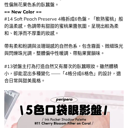
性偏無花果色系的臥蠶盤。
== New Color ==
#14 Soft Peach Preserve 4格拆成6色盤，「軟熟蜜桃」般
的溫柔感，色調帶有甜甜的蜜桃果醬氛圍，呈現出較為柔
和、乾淨而不厚重的妝感。
帶有柔和粉調與淡珊瑚感的自然色系，包含霧面、微細珠光
與閃爍珠光調，整體偏中性暖調、帶點果實韻味。
#13號盤主打為打造自然又有層次的臥蠶眼妝。雖然體積
小，卻能混出多種變化 ——「4格分成6格色」的設計，適
合日常與甜美風格。