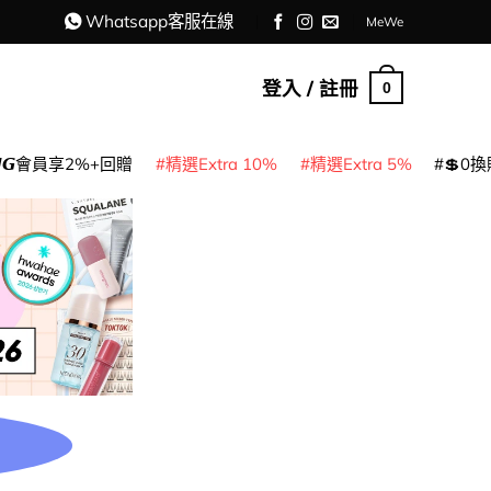
Whatsapp客服在線
MeWe
登入 / 註冊
0
𝙈𝙂會員享2%+回贈
精選Extra 10%
精選Extra 5%
💲0