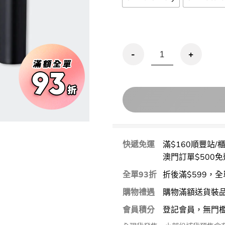
peripera Double Longw
快遞免運
滿$160順豐站/
澳門訂單$500免
全單93折
折後滿$599，全
購物禮遇
購物滿額送貨裝
會員積分
登記會員，無門