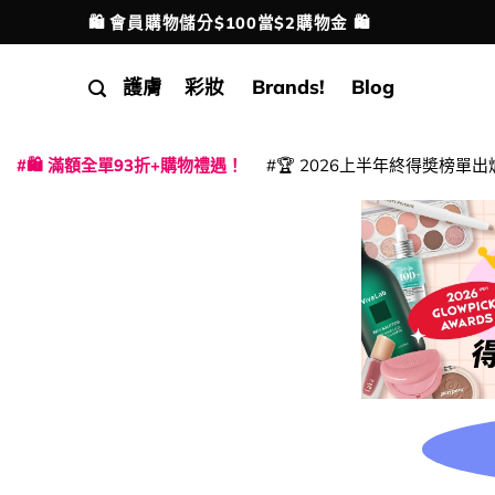
Skip
🛍️ 會員購物儲分$100當$2購物金 🛍️
配送港澳
to
content
護膚
彩妝
Brands!
Blog
🛍️ 滿額全單93折+購物禮遇！
🏆 2026上半年終得奬榜單出
|
|
|
|
|
|
|
|
|
|
|
|
|
|