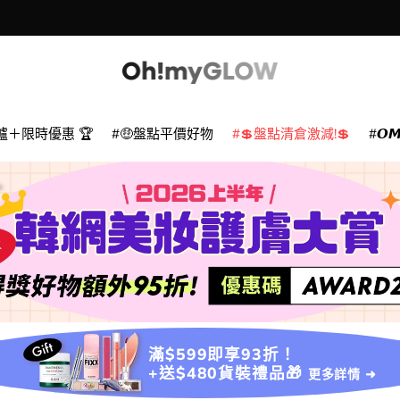
爐＋限時優惠 🏆
🤑盤點平價好物
💲盤點清倉激減!💲
𝙊
滿$599即享93折！
+送$480貨裝禮品🎁
更多詳情 ➜