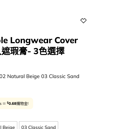
ble Longwear Cover
持久遮瑕膏- 3色選擇
urrent
rice
 Natural Beige 03 Classic Sand
:
34.00.
$
ts ＝
0.68
購物金!
l Beige
03 Classic Sand