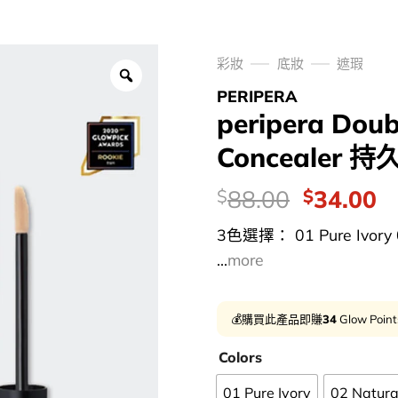
彩妝
底妝
遮瑕
PERIPERA
peripera Dou
Concealer 
價
Original
C
88.00
34.00
$
$
錢：
price
p
3色選擇： 01 Pure Ivory 02
was:
is
...
more
$88.00.
$
💰購買此產品即賺
34
Glow Poin
Colors
01 Pure Ivory
02 Natura