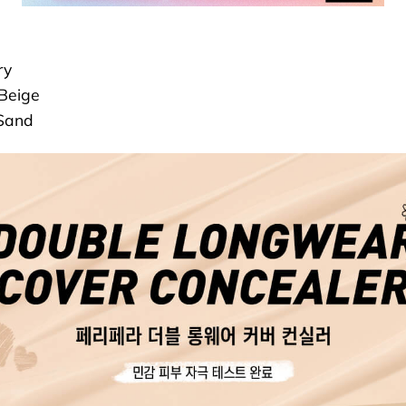
ry
 Beige
 Sand