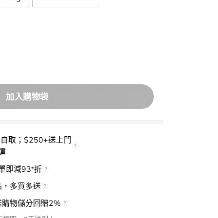
ear Cover Concealer 持久遮瑕膏- 3色選擇 數量
加入購物袋
櫃自取；$250+送上門
運
單即減93
折
*
品，多買多送
檻購物儲分回贈2%