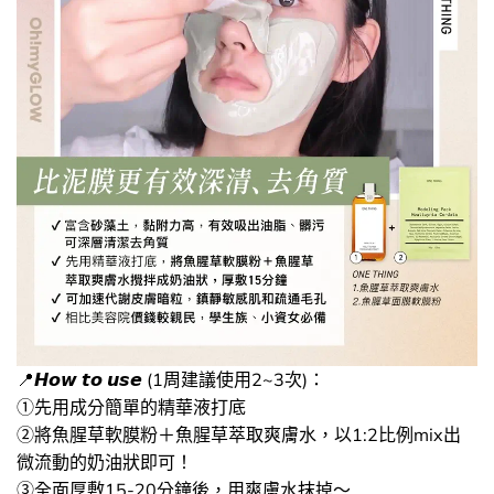
📍​𝙃𝙤𝙬 𝙩𝙤 𝙪𝙨𝙚 (1周建議使用2~3次)：
①先用成分簡單的精華液打底
②將魚腥草軟膜粉＋魚腥草萃取爽膚水，以1:2比例mix出
微流動的奶油狀即可！
③全面厚敷15-20分鐘後，用爽膚水抹掉～