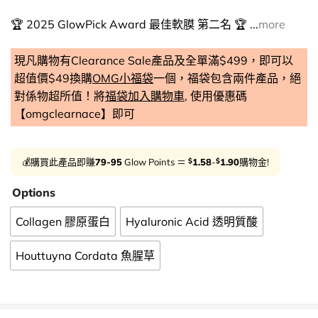
🏆 2025 GlowPick Award 最佳軟膜 第二名 🏆 ...
more
現凡購物有Clearance Sale產品及全單滿$499，即可以
超值價$49換購
OMG小福袋
一個，福袋包含兩件產品，絕
對係物超所值！將
福袋加入購物車
, 使用優惠碼
【omgclearnace】即可
$
$
💰購買此產品即賺
79-95
Glow Points ＝
1.58
-
1.90
購物金!
Options
Collagen 膠原蛋白
Hyaluronic Acid 透明質酸
Houttuyna Cordata 魚腥草