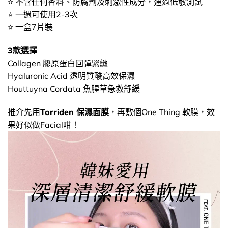
⭐ 不含任何香料、防腐劑及刺激性成分，通過低敏測試
⭐ 一週可使用2-3次
⭐ 一盒7片裝
3款選擇
Collagen 膠原蛋白回彈緊緻
Hyaluronic Acid 透明質酸高效保濕
Houttuyna Cordata 魚腥草急救舒緩
推介先用
Torriden 保濕面膜
，再敷個One Thing 軟膜，效
果好似做Facial咁！