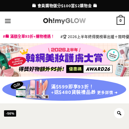
Skip
💳 支援消費券、FPS、八達通、PAYME、信用卡付款
配送港澳
to
content
0
🛍️ 滿額全單93折+購物禮遇！
🏆 2026上半年終得奬榜單出爐＋限時優惠
|
|
|
|
|
|
|
|
|
|
|
|
|
|
滿$599即享93折！
+送$480貨裝禮品🎁
更多詳情 ➜
-56%