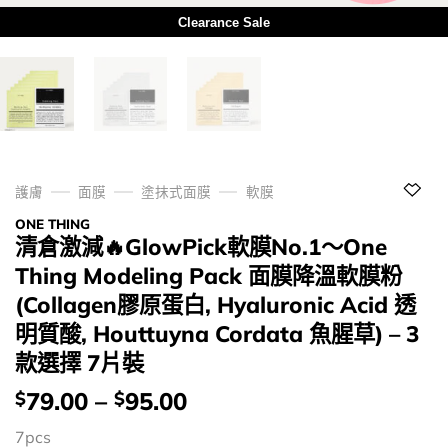
Clearance Sale
護膚
面膜
塗抹式面膜
軟膜
ONE THING
清倉激減🔥GlowPick軟膜No.1～One
Thing Modeling Pack 面膜降溫軟膜粉
(Collagen膠原蛋白, Hyaluronic Acid 透
明質酸, Houttuyna Cordata 魚腥草) – 3
款選擇 7片裝
價
79.00
–
95.00
$
$
錢：
7pcs