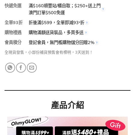
快遞免運
滿$160順豐站/櫃自取；$250+送上門
澳門訂單$500免運
全單93折
折後滿$599，全單即減93
折
*
購物禮遇
購物滿額送貨裝品，多買多送
會員積分
登記會員，無門檻購物儲分回贈2%
全現貨發售，小部份補貨預售會有標明，3天送到！
產品介紹