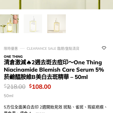
限時優惠
CLEARANCE SALE 臨期/盤點清貨
ONE THING
清倉激減🔥2週去斑去痘印～One Thing
Niacinamide Blemish Care Serum 5%
菸鹼醯胺維B美白去斑精華 – 50ml
價
Original
Current
218.00
108.00
$
$
錢：
price
price
50ml
was:
is:
$218.00.
$108.00.
5方位全面美白去印 2週開始見效 斑點、雀斑、瑕疵疤痕、