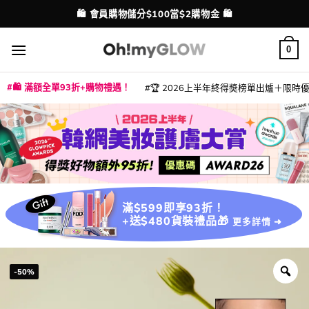
Skip
💳 支援消費券、FPS、八達通、PAYME、信用卡付款
配送港澳
to
content
0
🛍️ 滿額全單93折+購物禮遇！
🏆 2026上半年終得奬榜單出爐＋限時優惠
|
|
|
|
|
|
|
|
|
|
|
|
|
|
滿$599即享93折！
+送$480貨裝禮品🎁
更多詳情 ➜
-50%