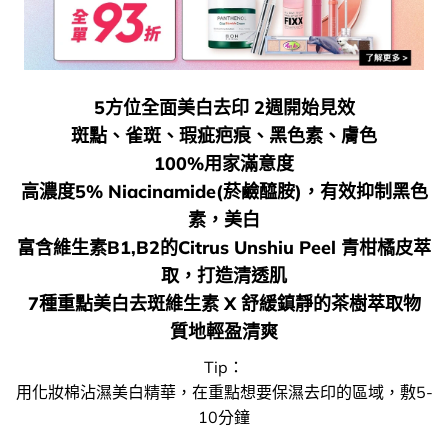
5方位全面美白去印 2週開始見效
斑點、雀斑、瑕疵疤痕、黑色素、膚色
100%用家滿意度
高濃度5% Niacinamide(菸鹼醯胺)，有效抑制黑色
素，美白
富含維生素B1,B2的Citrus Unshiu Peel 青柑橘皮萃
取，打造清透肌
7種重點美白去斑維生素 X 舒緩鎮靜的茶樹萃取物
質地輕盈清爽
Tip：
用化妝棉沾濕美白精華，在重點想要保濕去印的區域，敷5-
10分鐘