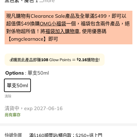
黑色素、膚色 1 ...
more
現凡購物有Clearance Sale產品及全單滿$499，即可以
超值價$49換購
OMG小福袋
一個，福袋包含兩件產品，絕
對係物超所值！將
福袋加入購物車
, 使用優惠碼
【omgclearnace】即可
$
💰購買此產品即賺
108
Glow Points ＝
2.16
購物金!
Options
: 單支50ml
單支50ml
清除
清貨中，exp 2027-06-16
尚有庫存
快遞免運
滿$160順豐站/櫃自取；$250+送上門