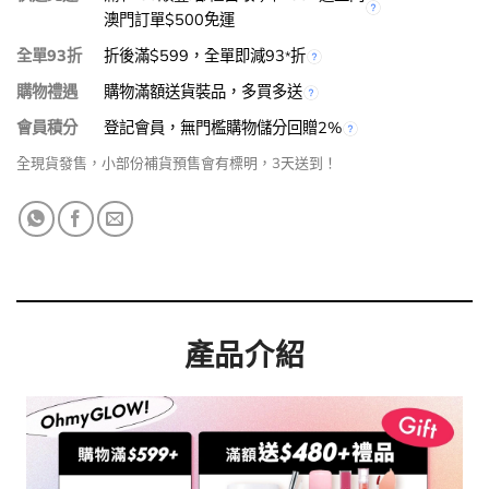
澳門訂單$500免運
全單93折
折後滿$599，全單即減93
折
*
購物禮遇
購物滿額送貨裝品，多買多送
會員積分
登記會員，無門檻購物儲分回贈2%
全現貨發售，小部份補貨預售會有標明，3天送到！
產品介紹