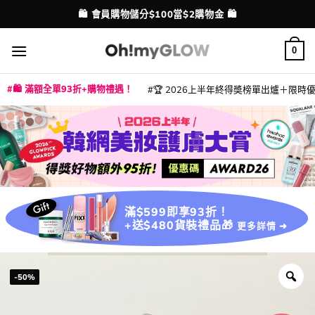
Skip
💳 支援消費券、FPS、八達通、PAYME、信用卡付款
配送港澳
to
content
0
🛍️ 滿額全單93折+購物禮遇！
🏆 2026上半年終得奬榜單出爐＋限時優惠
|
|
|
|
|
|
|
|
|
|
|
|
|
|
滿$599即享93折！
+送$480貨裝禮品🎁
更多詳情 ➜
-50%