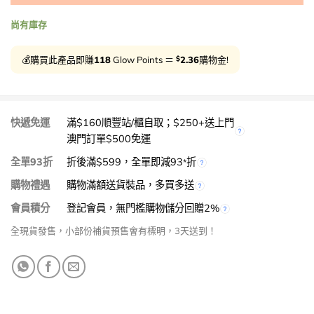
尚有庫存
$
💰購買此產品即賺
118
Glow Points ＝
2.36
購物金!
快遞免運
滿$160順豐站/櫃自取；$250+送上門
澳門訂單$500免運
全單93折
折後滿$599，全單即減93
折
*
購物禮遇
購物滿額送貨裝品，多買多送
會員積分
登記會員，無門檻購物儲分回贈2%
全現貨發售，小部份補貨預售會有標明，3天送到！