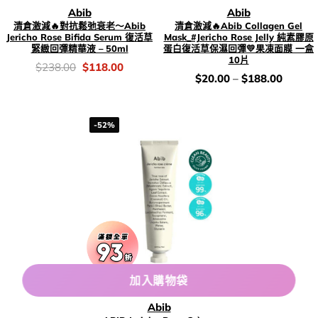
Abib
Abib
清倉激減🔥對抗鬆弛衰老～Abib
清倉激減🔥Abib Collagen Gel
Jericho Rose Bifida Serum 復活草
Mask_#Jericho Rose Jelly 純素膠原
緊緻回彈精華液 – 50ml
蛋白復活草保濕回彈💛果凍面膜 一盒
10片
價
Original
Current
$
238.00
$
118.00
錢：
price
price
價
$
20.00
–
$
188.00
was:
is:
錢：
$238.00.
$118.00.
-52%
加入購物袋
Abib