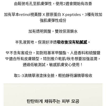
由鬆弛毛孔至肌膚彈性，使用2週會開始有改善
加有草本retinol視黃醇 X 膠原蛋白 X peptides，3種有效加
強肌膚彈性成份
加有透明質酸，雙效保濕鎖水
半乳液質地，保濕好滲透
吸收後沒有粘膩感
。
💚不含有害成分，如對羥基苯甲酸酯、人造香料和硫酸鹽
💚適合所有皮膚類型，特別推介乾肌/秋冬想要加強滋潤，
通過低敏測試，敏感肌膚安心使用！
取1-3滴精華液塗抹全臉，輕拍靜待讓精華吸收