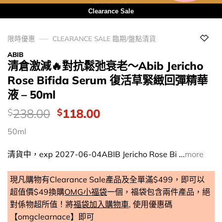
用優惠劵 再減5%
Clearance Sale
限時優惠
CLEARANCE SALE 臨期/盤點清貨
ABIB
清倉激減🔥對抗鬆弛衰老～Abib Jericho
Rose Bifida Serum 復活草緊緻回彈精華
液 – 50ml
價
Original
Current
238.00
118.00
$
$
錢：
price
price
50ml
was:
is:
$238.00.
$118.00.
清貨中，exp 2027-06-04ABIB Jericho Rose Bi ...
more
現凡購物有Clearance Sale產品及全單滿$499，即可以
超值價$49換購
OMG小福袋
一個，福袋包含兩件產品，絕
對係物超所值！將
福袋加入購物車
, 使用優惠碼
【omgclearnace】即可