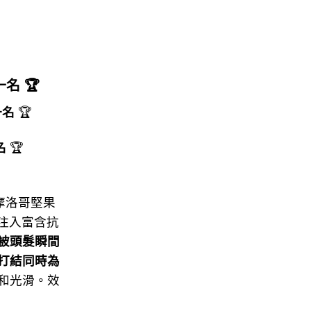
一名
🏆
一名
🏆
名
🏆
了摩洛哥堅果
髮。注入富含抗
被頭髮瞬間
打結同時為
和光滑。效