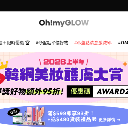
爐＋限時優惠 🏆
🤑盤點平價好物
💲盤點清倉激減!💲
𝙊
滿$599即享93折！
+送$480貨裝禮品🎁
更多詳情 ➜