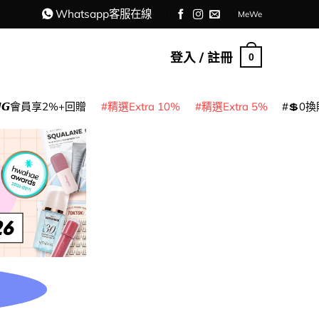
Whatsapp客服在線
MeWe
登入 / 註冊
0
𝙈𝙂會員享2%+回贈
精選Extra 10%
精選Extra 5%
💲0