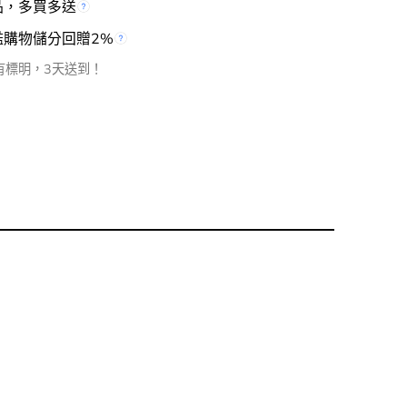
品，多買多送
檻購物儲分回贈2%
有標明，3天送到！