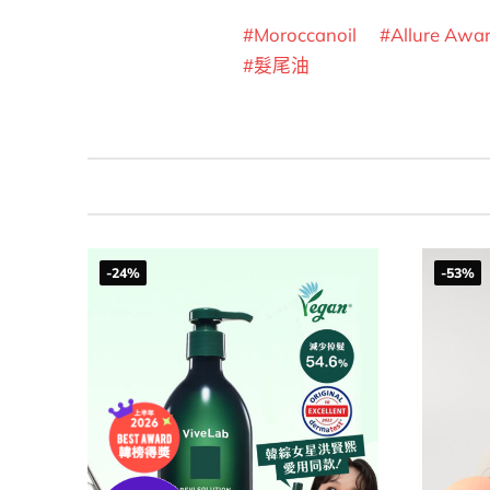
Moroccanoil
Allure Awa
髮尾油
-24%
-53%