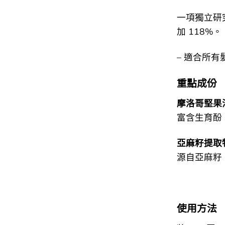
一項獨立研究表
加 118%。
– 適合所有
重點成份
摩洛哥堅果
富含生育酚
亞麻籽提取
源自亞麻籽
使用方法