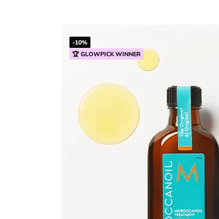
-10%
🏆 GLOWPICK WINNER