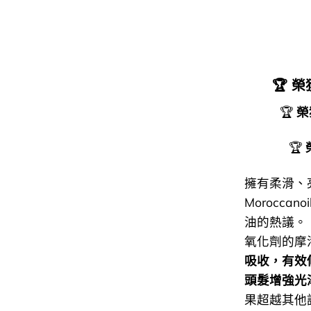
🏆
榮
🏆
榮
🏆
擁有柔滑、
Morocca
油的熱議。 M
氧化劑的摩
吸收，有效
頭髮增強光
果超越其他