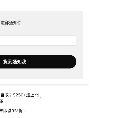
即電郵通知你
櫃自取；$250+送上門
運
單即減93
折
*