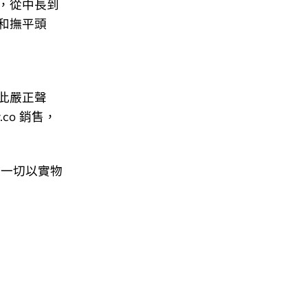
髮上，從中長到
和撫平頭
此嚴正聲
.co 銷售，
，一切以實物