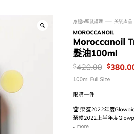
身體&頭髮護理
美髮產品
MOROCCANOIL
Moroccanoil T
髮油100ml
價
Origina
420.00
380.0
$
$
錢：
price
100ml Full Size
was:
$420.0
限購一件
🏆 榮獲2022年度Glowp
榮獲2022上半年度Glow
...
more