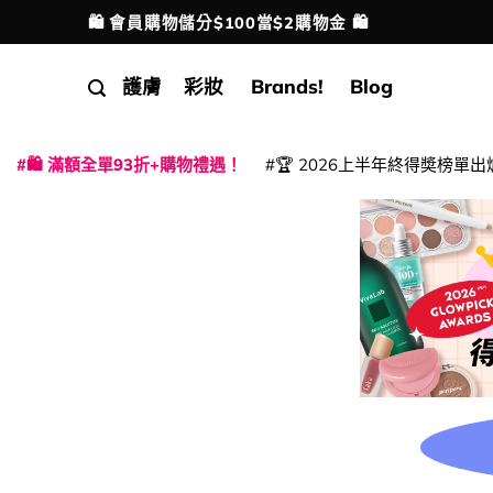
Skip
🛍️ 會員購物儲分$100當$2購物金 🛍️
配送港澳
to
content
護膚
彩妝
Brands!
Blog
🛍️ 滿額全單93折+購物禮遇！
🏆 2026上半年終得奬榜單出
|
|
|
|
|
|
|
|
|
|
|
|
|
|