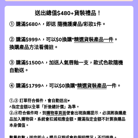
送出總值$480+貨裝禮品！
① 購滿$680^，即送 隨機護膚品/彩妝1件。
② 購滿$999^，可以$0換購*
精選貨裝產品一件
。
換購產品方法看備註。
③ 購滿$1500^，加送人氣唇釉一支，款式色款隨機
自動送。
④ 購滿$1799^，可以$0換購*
精選貨裝產品
一件。
①,③ 訂單符合條件，會自動送出♥
^指定金額以全單「折後總計價」為準。
②,④符合條件時，到
購物車頁面
便會出現換購提示，必須將換購產
品加入購物袋，系統會扣減相應金額。購滿指定金額不計算換購品
本身價值。
數量有數，送完即止。贈品日期或會有偏短情況，不切退換。