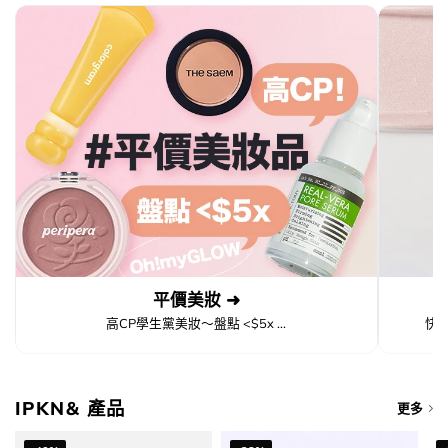
平價美妝 ➜
高CP學生黨美妝～盤點 <$5x ...
快
IPKN& 產品
更多