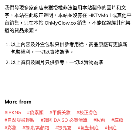
我們發現多家商店未獲授權非法盜用本站製作的圖片和文
字，本站在此嚴正聲明，本站並沒有在 HKTVMall 或其他平
台銷售，只在本站 OhMyGlow.co 銷售，不能保證經其他渠
道的貨品來源。
以上內容及外盒包裝只供參考用途，商品原廠有更換新
包裝權利，一切以實物為準。
以上資料及圖片只供參考，一切以實物為準
More from
IPKN&
偽素顏
平價美妝
校正膚色
自然舒適輕妝
韓國 DAISO 必買清單
妝前
底妝
彩妝
提亮/素顏霜
提亮霜
氣墊粉底
粉底