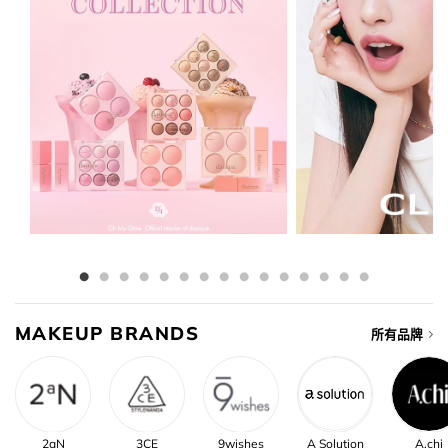
MAKEUP BRANDS
所有品牌
2aN
3CE
9wishes
A Solution
A.chi