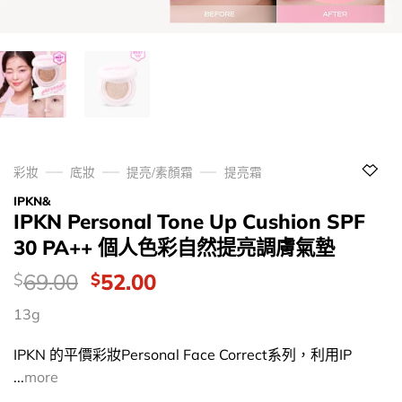
彩妝
底妝
提亮/素顏霜
提亮霜
IPKN&
IPKN Personal Tone Up Cushion SPF
30 PA++ 個人色彩自然提亮調膚氣墊
價
Original
Current
69.00
52.00
$
$
錢：
price
price
13g
was:
is:
$69.00.
$52.00.
IPKN 的平價彩妝Personal Face Correct系列，利用IP
...
more