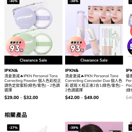
-40%
-38%
Clearance Sale
Clearance Sale
IPKN&
IPKN&
IP
清倉激減🔥IPKN Personal Tone
清倉激減🔥IPKN Personal Tone
優惠
Correcting Powder 個人色彩校正
Correcting Concealer Duo 個人色
Per
調色定妝蜜粉(綠色/紫色) – 2色調
彩 遮瑕 X 校正液2合1(綠色/紫色) –
P
選擇
2色調選擇
(綠
價
價
價
$
29.00
–
$
32.00
$
42.00
–
$
49.00
$
4
錢：
錢：
錢
相關產品
-27%
-39%