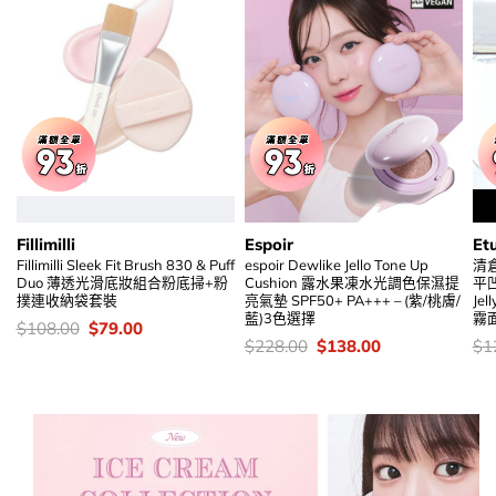
Fillimilli
Espoir
Et
Fillimilli Sleek Fit Brush 830 & Puff
espoir Dewlike Jello Tone Up
清
Duo 薄透光滑底妝組合粉底掃+粉
Cushion 露水果凍水光調色保濕提
平凹
撲連收納袋套裝
亮氣墊 SPF50+ PA+++ – (紫/桃膚/
Je
藍)3色選擇
霧
價
Original
Current
$
108.00
$
79.00
錢：
price
price
價
Original
Current
價
$
228.00
$
138.00
$
1
was:
is:
錢：
price
price
錢
$108.00.
$79.00.
was:
is:
$228.00.
$138.00.