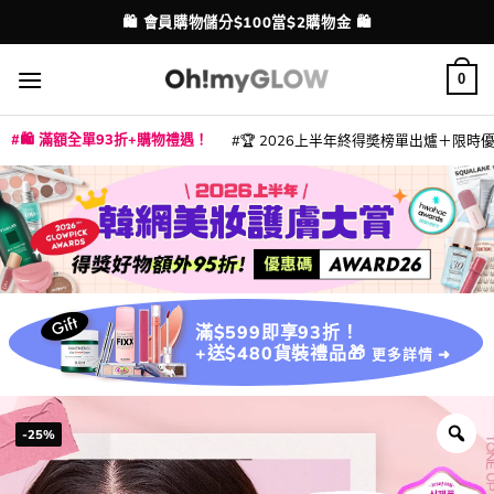
Skip
💳 支援消費券、FPS、八達通、PAYME、信用卡付款
🛍️ 會員購物儲分$100當$2購物金 🛍️
配送港澳
to
content
0
🛍️ 滿額全單93折+購物禮遇！
🏆 2026上半年終得奬榜單出爐＋限時優惠
|
|
|
|
|
|
|
|
|
|
|
|
|
|
滿$599即享93折！
+送$480貨裝禮品🎁
更多詳情 ➜
-25%