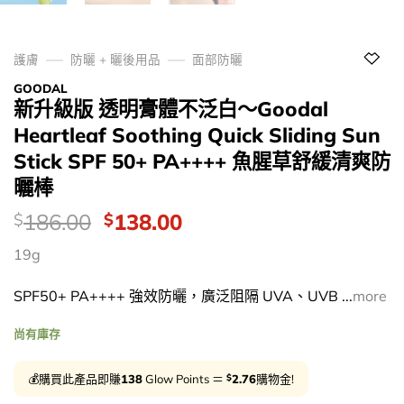
護膚
防曬 + 曬後用品
面部防曬
GOODAL
新升級版 透明膏體不泛白～Goodal
Heartleaf Soothing Quick Sliding Sun
Stick SPF 50+ PA++++ 魚腥草舒緩清爽防
曬棒
價
Original
Current
186.00
138.00
$
$
錢：
price
price
19g
was:
is:
$186.00.
$138.00.
SPF50+ PA++++ 強效防曬，廣泛阻隔 UVA、UVB ...
more
尚有庫存
$
💰購買此產品即賺
138
Glow Points ＝
2.76
購物金!