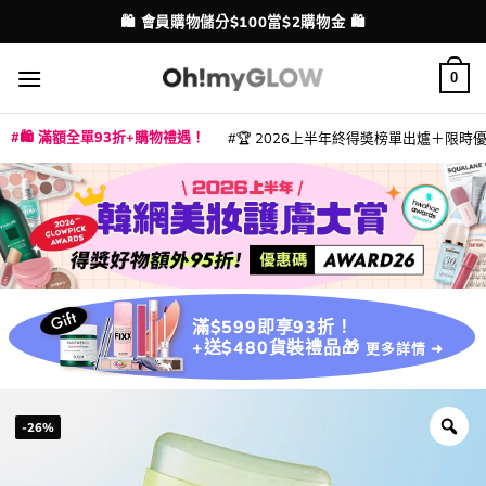
Skip
💳 支援消費券、FPS、八達通、PAYME、信用卡付款
配送港澳
to
content
0
🛍️ 滿額全單93折+購物禮遇！
🏆 2026上半年終得奬榜單出爐＋限時優惠
|
|
|
|
|
|
|
|
|
|
|
|
|
|
滿$599即享93折！
+送$480貨裝禮品🎁
更多詳情 ➜
-26%