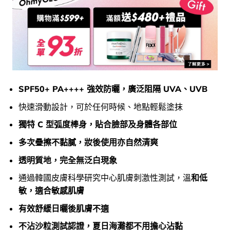
SPF50+ PA++++ 強效防曬，廣泛阻隔 UVA、UVB
快速滑動設計，可於任何時候、地點輕鬆塗抹
獨特 C 型弧度棒身，貼合臉部及身體各部位
多次疊擦不黏膩，妝後使用亦自然清爽
透明質地，完全無泛白現象
通過韓國皮膚科學研究中心肌膚刺激性測試，溫
和低
敏，適合敏感肌膚
有效舒緩日曬後肌膚不適
不沾沙粒測試認證，夏日海灘都不用擔心沾黏