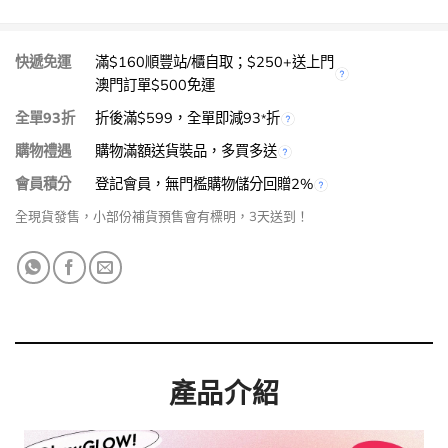
快遞免運
滿$160順豐站/櫃自取；$250+送上門
澳門訂單$500免運
全單93折
折後滿$599，全單即減93
折
*
購物禮遇
購物滿額送貨裝品，多買多送
會員積分
登記會員，無門檻購物儲分回贈2%
全現貨發售，小部份補貨預售會有標明，3天送到！
產品介紹