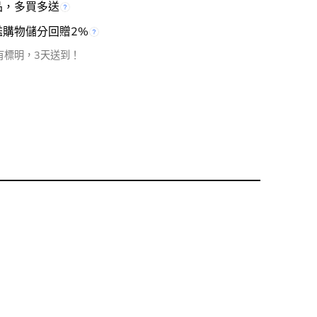
品，多買多送
檻購物儲分回贈2%
有標明，3天送到！