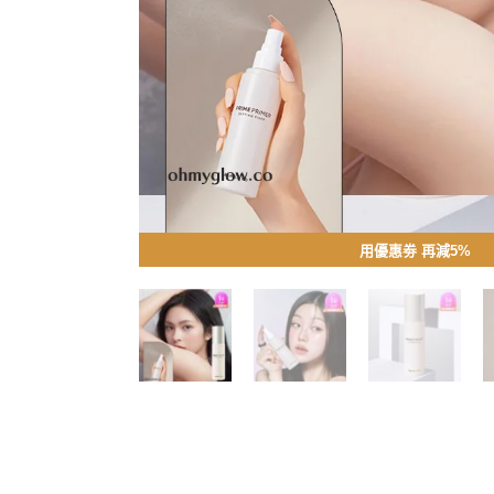
用優惠劵 再減5%