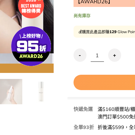
【AWARD26】
尚有庫存
用優惠劵 再
💰購買此產品即賺
129
Glow Poi
優惠碼再95折!GlowPick No.
快遞免運
滿$160順豐站/
澳門訂單$500免
全單93折
折後滿$599，全