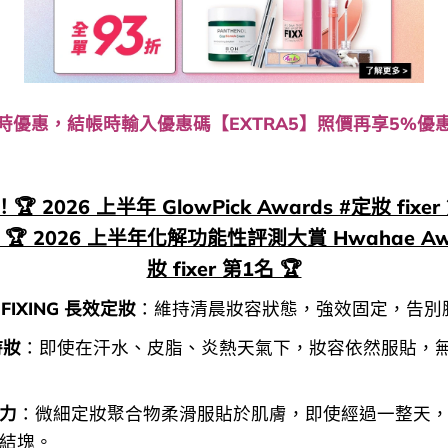
時優惠，結帳時輸入優惠碼【EXTRA5】照價再享5%優
 2026 上半年 GlowPick Awards #定妝 fixer
🏆 2026 上半年化解功能性評測大賞 Hwahae Awa
妝 fixer 第1名 🏆
 FIXING 長效定妝
：維持清晨妝容狀態，強效固定，告別
持妝
：即使在汗水、皮脂、炎熱天氣下，妝容依然服貼，
力
：微細定妝聚合物柔滑服貼於肌膚，即使經過一整天
結塊。