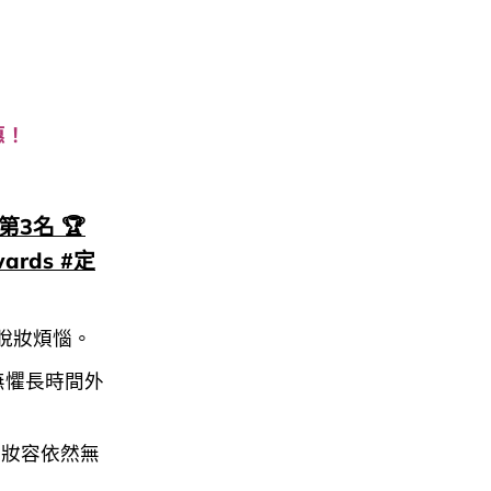
惠！
 第3名 🏆
rds #定
脫妝煩惱。
無懼長時間外
，妝容依然無