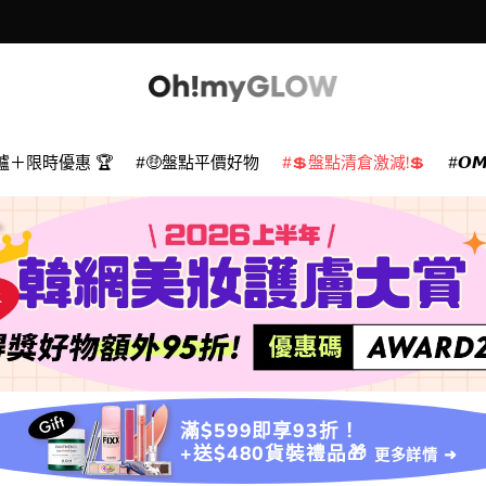
爐＋限時優惠 🏆
🤑盤點平價好物
💲盤點清倉激減!💲
𝙊
滿$599即享93折！
+送$480貨裝禮品🎁
更多詳情 ➜