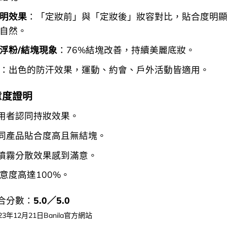
明效果
：「定妝前」與「定妝後」妝容對比，貼合度明
自然。
浮粉/結塊現象
：76%結塊改善，持續美麗底妝。
：出色的防汗效果，運動、約會、戶外活動皆適用。
意度證明
使用者認同持妝效果。
認同產品貼合度高且無結塊。
對噴霧分散效果感到滿意。
意度高達100%。
合分數：
5.0／5.0
3年12月21日Banila官方網站