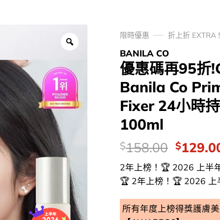
限時優惠
折上折 EXTRA 
BANILA CO
優惠碼再95折!Gl
Banila Co Pri
Fixer 24小
100ml
價
Origina
158.00
129.0
$
$
錢：
price
2年上榜！🏆 2026 上半年 G
was:
🏆 2年上榜！🏆 2026
$158.0
所有年度上榜得獎護膚美妝