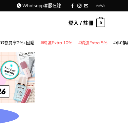
Whatsapp客服在線
MeWe
登入 / 註冊
0
𝙈𝙂會員享2%+回贈
精選Extra 10%
精選Extra 5%
💲0