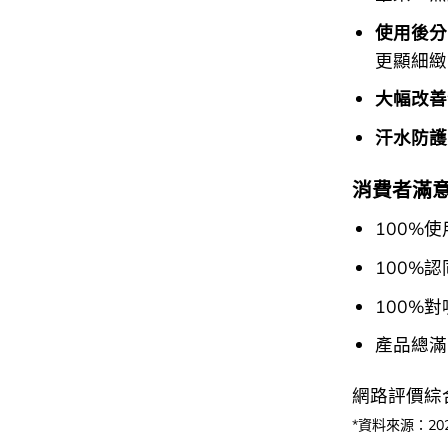
使用後分
更顯細緻
大幅改善
汗水防護
消費者滿
100%
100%
100%
產品總滿
網路評價綜
*資料來源：202