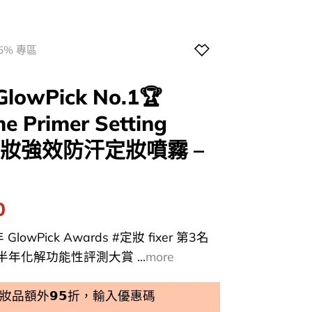
5% 專區
owPick No.1🏆
me Primer Setting
時持妝強效防汗定妝噴霧 –
l
Current
0
price
lowPick Awards #定妝 fixer 第3名
is:
 上半年化解功能性評測大賞 ...
more
0.
$129.00.
品額外𝟵𝟱折，輸入優惠碼