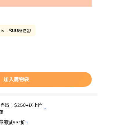
減5%
用
$
nts ＝
2.58
購物金!
1🏆 Banila Co Prime Primer Setting Fixer 24小時持
加入購物袋
櫃自取；$250+送上門
運
單即減93
折
*