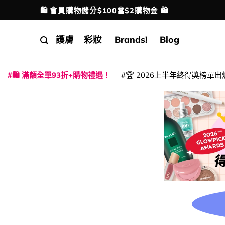
Skip
🛍️ 會員購物儲分$100當$2購物金 🛍️
配送港澳
to
content
護膚
彩妝
Brands!
Blog
🛍️ 滿額全單93折+購物禮遇！
🏆 2026上半年終得奬榜單出
|
|
|
|
|
|
|
|
|
|
|
|
|
|