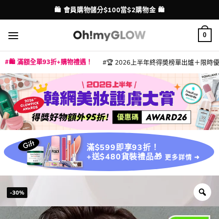
Skip
💳 支援消費券、FPS、八達通、PAYME、信用卡付款
配送港澳
to
content
0
🛍️ 滿額全單93折+購物禮遇！
🏆 2026上半年終得奬榜單出爐＋限時優惠
|
|
|
|
|
|
|
|
|
|
|
|
|
|
滿$599即享93折！
+送$480貨裝禮品🎁
更多詳情 ➜
-30%