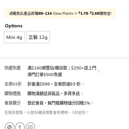
$
$
💰購買此產品即賺
89-134
Glow Points ＝
1.78
-
2.68
購物金!
Options
Mini 4g
正裝 12g
快遞免運
滿$160順豐站/櫃自取；$250+送上門
澳門訂單$500免運
全單93折
折後滿$599，全單即減93
折
*
購物禮遇
購物滿額送貨裝品，多買多送
會員積分
登記會員，無門檻購物儲分回贈2%
全現貨發售，小部份補貨預售會有標明，3天送到！