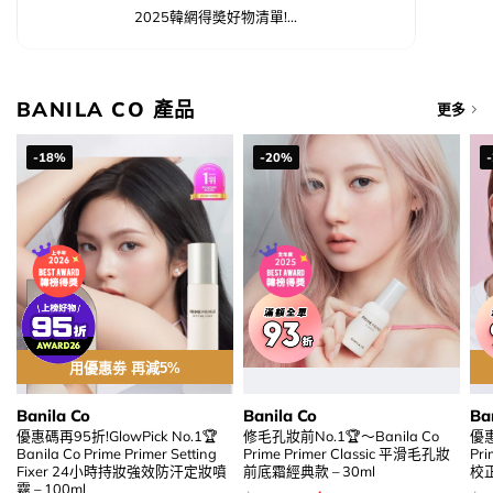
2025韓網得奬好物清單!...
BANILA CO 產品
更多
-18%
-20%
用優惠劵 再減5%
Banila Co
Banila Co
Ba
加入購物袋
優惠碼再95折!GlowPick No.1🏆
修毛孔妝前No.1🏆～Banila Co
優惠
Banila Co Prime Primer Setting
Prime Primer Classic 平滑毛孔妝
Pr
Fixer 24小時持妝強效防汗定妝噴
前底霜經典款 – 30ml
校
霧 – 100ml