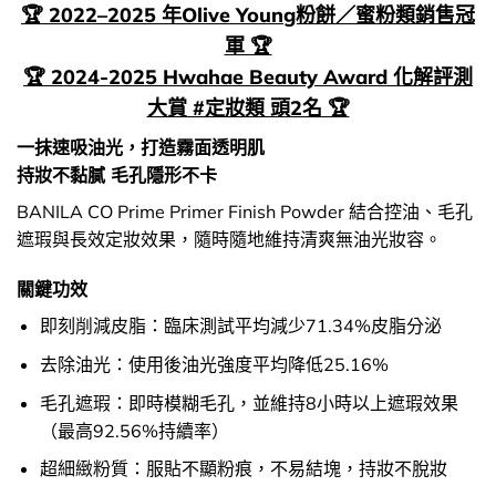
🏆 2022–2025 年Olive Young粉餅／蜜粉類銷售冠
軍 🏆
🏆 2024-2025 Hwahae Beauty Award 化解評測
大賞 #定妝類 頭2名 🏆
一抹速吸油光，打造霧面透明肌
持妝不黏膩 毛孔隱形不卡
BANILA CO Prime Primer Finish Powder 結合控油、毛孔
遮瑕與長效定妝效果，隨時隨地維持清爽無油光妝容。
關鍵功效
即刻削減皮脂：臨床測試平均減少71.34%皮脂分泌
去除油光：使用後油光強度平均降低25.16%
毛孔遮瑕：即時模糊毛孔，並維持8小時以上遮瑕效果
（最高92.56%持續率）
超細緻粉質：服貼不顯粉痕，不易結塊，持妝不脫妝