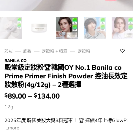
彩妝
底妝
定妝粉 + 噴霧
定妝粉
BANILA CO
殿堂級定妝粉🏆韓國OY No.1 Banila co
Prime Primer Finish Powder 控油長效定
妝散粉(4g/12g) – 2種選擇
價
89.00
–
134.00
$
$
錢：
12g
2025年度 韓國美妝大奬3料冠軍！ 🏆 連續4年上榜GlowPi
...
more