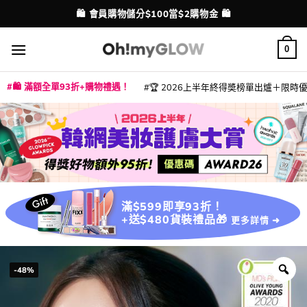
Skip
💳 支援消費券、FPS、八達通、PAYME、信用卡付款
配送港澳
to
content
0
🛍️ 滿額全單93折+購物禮遇！
🏆 2026上半年終得奬榜單出爐＋限時優惠
|
|
|
|
|
|
|
|
|
|
|
|
|
|
滿$599即享93折！
+送$480貨裝禮品🎁
更多詳情 ➜
-48%