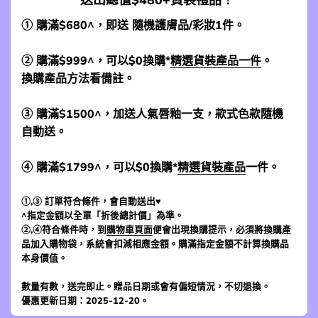
① 購滿$680^，即送 隨機護膚品/彩妝1件。
② 購滿$999^，可以$0換購*
精選貨裝產品一件
。
換購產品方法看備註。
③ 購滿$1500^，加送人氣唇釉一支，款式色款隨機
自動送。
④ 購滿$1799^，可以$0換購*
精選貨裝產品
一件。
①,③ 訂單符合條件，會自動送出♥
^指定金額以全單「折後總計價」為準。
②,④符合條件時，到
購物車頁面
便會出現換購提示，必須將換購產
品加入購物袋，系統會扣減相應金額。購滿指定金額不計算換購品
本身價值。
數量有數，送完即止。贈品日期或會有偏短情況，不切退換。
優惠更新日期：2025-12-20。