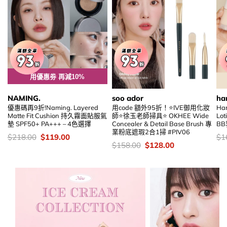
用優惠劵 再減10%
NAMING.
soo ador
ha
優惠碼再9折!Naming. Layered
用code 額外95折！⭐IVE御用化妝
Ham
Matte Fit Cushion 持久霧面貼服氣
師⭐徐玉老師掃具⭐ OKHEE Wide
Lo
墊 SPF50+ PA+++ – 4色選擇
Concealer & Detail Base Brush 專
BB
業粉底遮瑕2合1掃 #PIV06
價
Original
Current
價
$
218.00
$
119.00
$
1
錢：
price
price
錢
價
Original
Current
$
158.00
$
128.00
was:
is:
錢：
price
price
$218.00.
$119.00.
was:
is:
$158.00.
$128.00.