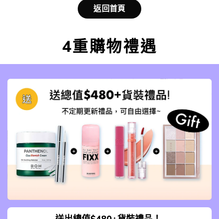
返回首頁
4重購物禮遇
送出總值$480+貨裝禮品！