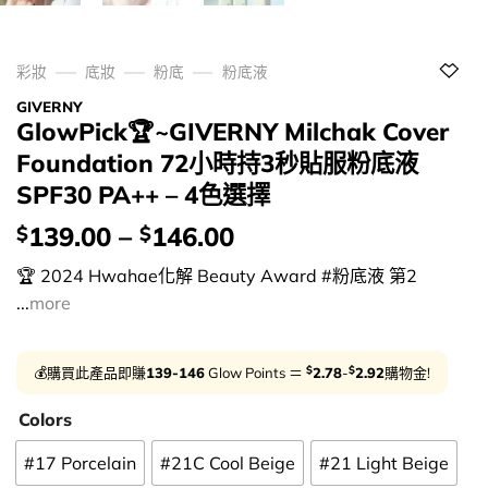
彩妝
底妝
粉底
粉底液
GIVERNY
GlowPick🏆~GIVERNY Milchak Cover
Foundation 72小時持3秒貼服粉底液
SPF30 PA++ – 4色選擇
價
139.00
–
146.00
$
$
錢：
🏆 2024 Hwahae化解 Beauty Award #粉底液 第2
...
more
$
$
💰購買此產品即賺
139-146
Glow Points ＝
2.78
-
2.92
購物金!
Colors
#17 Porcelain
#21C Cool Beige
#21 Light Beige