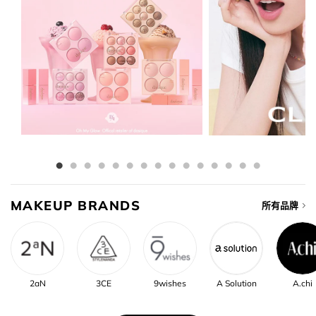
MAKEUP BRANDS
所有品牌
2aN
3CE
9wishes
A Solution
A.chi