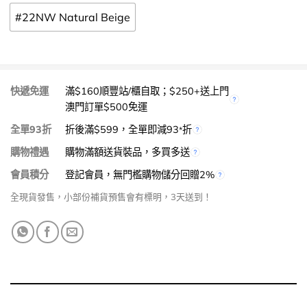
#22NW Natural Beige
快遞免運
滿$160順豐站/櫃自取；$250+送上門
澳門訂單$500免運
全單93折
折後滿$599，全單即減93
折
*
購物禮遇
購物滿額送貨裝品，多買多送
會員積分
登記會員，無門檻購物儲分回贈2%
全現貨發售，小部份補貨預售會有標明，3天送到！