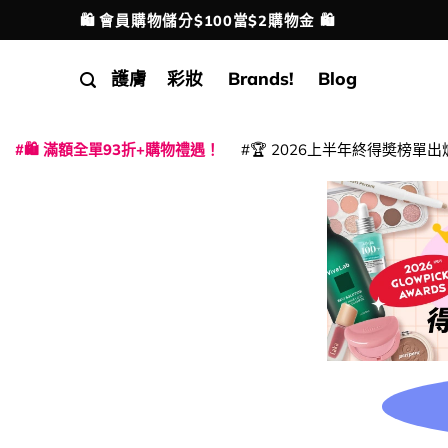
Skip
🛍️ 會員購物儲分$100當$2購物金 🛍️
配送港澳
to
content
護膚
彩妝
Brands!
Blog
🛍️ 滿額全單93折+購物禮遇！
🏆 2026上半年終得奬榜單出
|
|
|
|
|
|
|
|
|
|
|
|
|
|