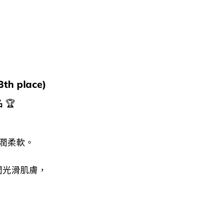
3th place)
名
🏆
水潤柔軟。
潤光滑肌膚，