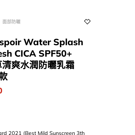
面部防曬
poir Water Splash
esh CICA SPF50+
雪草清爽水潤防曬乳霜
爽款
l
Current
0
price
is:
0.
$118.00.
rd 2021 (Best Mild Sunscreen 3th