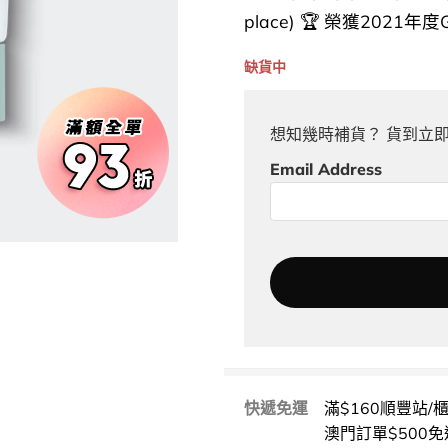
place) 🏆 榮獲2021年度G 
缺貨中
想知幾時補貨？ 貨到立
Email Address
快遞免運
滿$160順豐站/
澳門訂單$500免