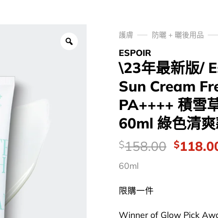
護膚
防曬 + 曬後用品
ESPOIR
\23年最新版/ Es
Sun Cream Fr
PA++++ 積
60ml 綠色清
價
Origina
158.00
118.0
$
$
錢：
price
60ml
was:
$158.0
限購一件
Winner of Glow Pick Awa