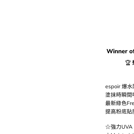
Winner of
🏆
espoi
塗抹時瞬間
最新綠色F
提高粉底貼
☆強力UVA