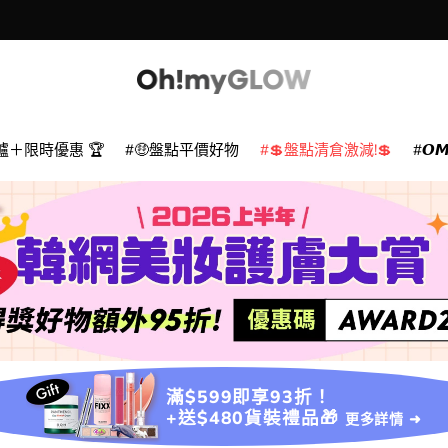
爐＋限時優惠 🏆
🤑盤點平價好物
💲盤點清倉激減!💲
𝙊
滿$599即享93折！
+送$480貨裝禮品🎁
更多詳情 ➜