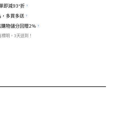
單即減93
折
*
品，多買多送
檻購物儲分回贈2%
有標明，3天送到！