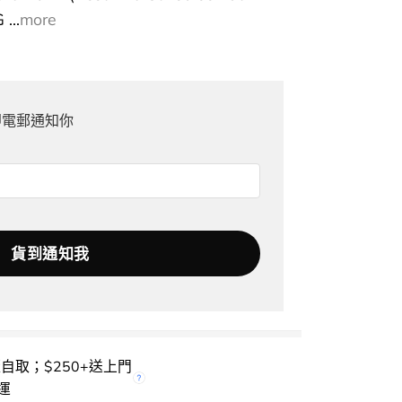
...
more
即電郵通知你
櫃自取；$250+送上門
運