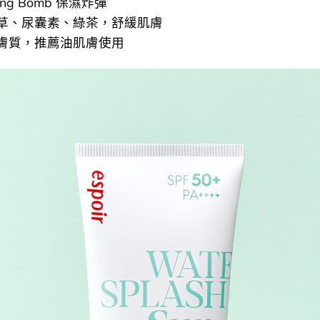
izing Bomb 保濕炸彈
草、尿囊素、綠茶，舒緩肌膚
膚質，推薦油肌膚使用