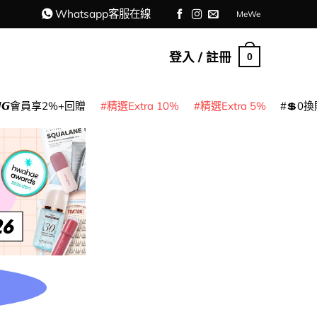
Whatsapp客服在線
MeWe
登入 / 註冊
0
𝙈𝙂會員享2%+回贈
精選Extra 10%
精選Extra 5%
💲0