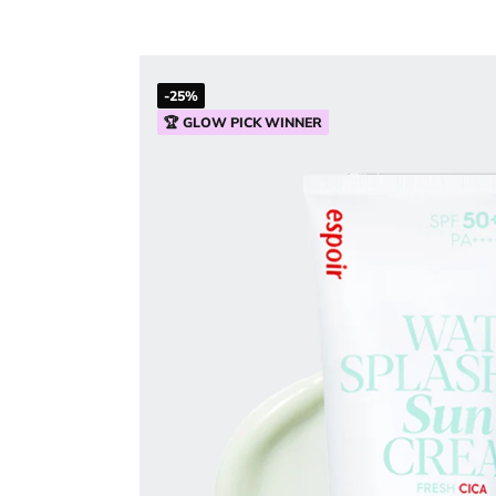
-25%
🏆 GLOW PICK WINNER