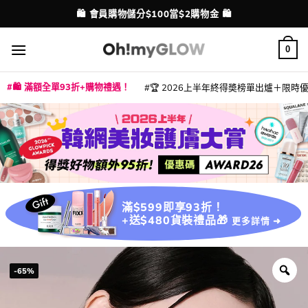
Skip
💳 支援消費券、FPS、八達通、PAYME、信用卡付款
配送港澳
to
content
0
🛍️ 滿額全單93折+購物禮遇！
🏆 2026上半年終得奬榜單出爐＋限時優惠
|
|
|
|
|
|
|
|
|
|
|
|
|
|
滿$599即享93折！
+送$480貨裝禮品🎁
更多詳情 ➜
-65%