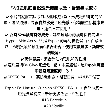
♡打造肌底自然透光健康妝效．舒適無妝感♡
✔️柔滑的凝膠霜底妝質地和網狀氣墊，形成緻密均勻的塗
層，越塗越薄，是很
自然水光半啞光感，保留原生肌健康紋
理
，適合日常使用！
✔️ 含有
52%護膚有效成分
，越塗越緊緻的護膚保養氣墊。
Hyper-Skin Active™ 是 Espoir 的專利植物蛋白、白藜蘆
醇、透明質酸和維生素C複合組合，
使用次數越多，護膚效
果越強
。
✔️高保濕度
，適合外油內乾肌和乾性肌!
✔️遮瑕度與Be Glow氣墊低一點，中度遮瑕，是
Espoir氣墊
中最沒有妝感的
一款！
✔️SPF50 PA++++ 高防曬系數，阻截日常UVA/UVB侵害！
Espoir Be Natural Cushion SPF50+ PA++++ 自然透氣半
啞光氣墊粉底，新增更多色號，5色選擇：
#13 Porcelain
#20 Vanilla