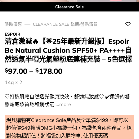
Clearance Sale
限時優惠
CLEARANCE SALE 臨期/盤點清貨
ESPOIR
清倉激減🔥【🌟25年最新升級版】Espoir
Be Natural Cushion SPF50+ PA++++自
然透氣半啞光氣墊粉底連補充裝 – 5色選擇
價
97.00
–
178.00
$
$
錢：
14g x 2
♡打造肌底自然透光健康妝效．舒適無妝感♡ ✔️柔滑的凝
膠霜底妝質地和網狀氣 ...
more
現凡購物有Clearance Sale產品及全單滿$499，即可以
超值價$49換購
OMG小福袋
一個，福袋包含兩件產品，絕
對係物超所值！將
福袋加入購物車
, 使用優惠碼