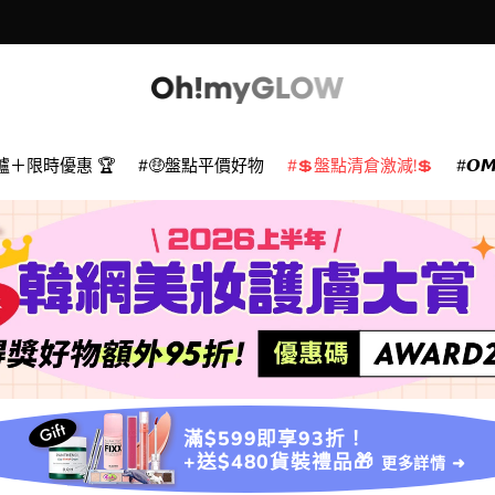
爐＋限時優惠 🏆
🤑盤點平價好物
💲盤點清倉激減!💲
𝙊
滿$599即享93折！
+送$480貨裝禮品🎁
更多詳情 ➜