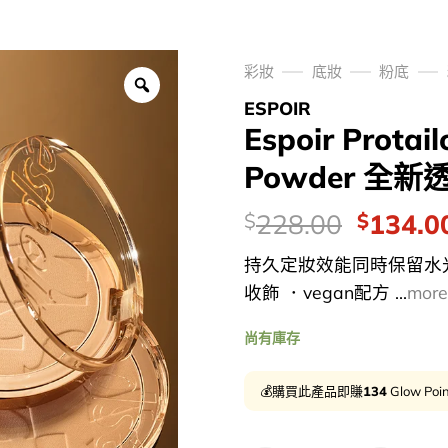
彩妝
底妝
粉底
ESPOIR
Espoir Protai
Powder 全
價
Origina
228.00
134.0
$
$
錢：
price
持久定妝效能同時保留水
was:
收飾 ．vegan配方 ...
more
$228.0
尚有庫存
💰購買此產品即賺
134
Glow Poi