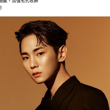
細膩，加強毛孔收飾
方