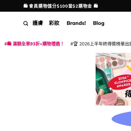
Skip
🛍️ 會員購物儲分$100當$2購物金 🛍️
配送港澳
to
content
護膚
彩妝
Brands!
Blog
🛍️ 滿額全單93折+購物禮遇！
🏆 2026上半年終得奬榜單出
|
|
|
|
|
|
|
|
|
|
|
|
|
|