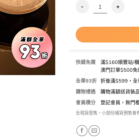
Espoir Protailor Be 
快遞免運
滿$160順豐站/
澳門訂單$500免
全單93折
折後滿$599，全
購物禮遇
購物滿額送貨裝
會員積分
登記會員，無門
全現貨發售，小部份補貨預售會