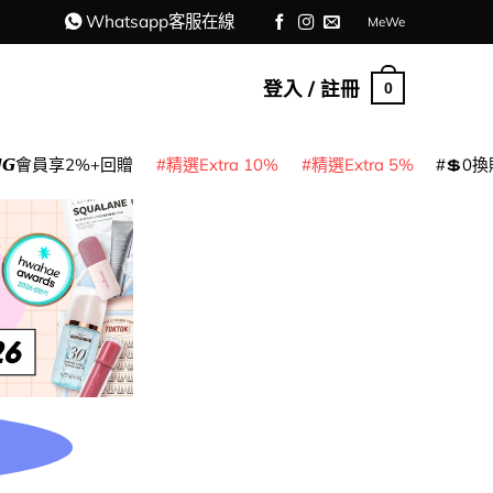
Whatsapp客服在線
MeWe
登入 / 註冊
0
𝙈𝙂會員享2%+回贈
精選Extra 10%
精選Extra 5%
💲0