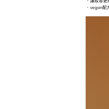
．讓妝容更
．vegan配