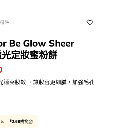
粉餅
lor Be Glow Sheer
新透光定妝蜜粉餅
l
Current
0
price
光透亮妝效 ．讓妝容更細膩，加強毛孔
is:
0.
$134.00.
$
nts ＝
2.68
購物金!