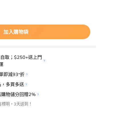
Glow Sheer Powder 全新透光定妝蜜粉餅 數量
加入購物袋
櫃自取；$250+送上門
運
單即減93
折
*
品，多買多送
檻購物儲分回贈2%
有標明，3天送到！