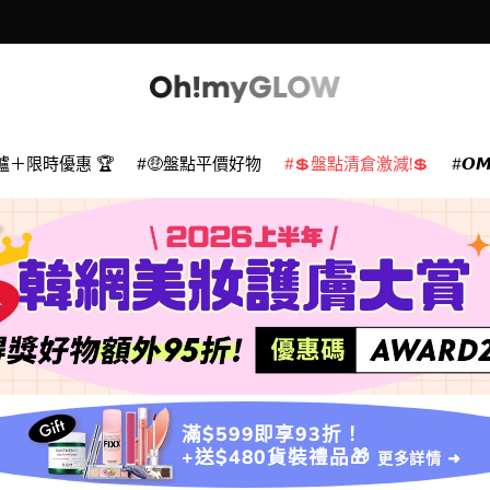
爐＋限時優惠 🏆
🤑盤點平價好物
💲盤點清倉激減!💲
𝙊
滿$599即享93折！
+送$480貨裝禮品🎁
更多詳情 ➜