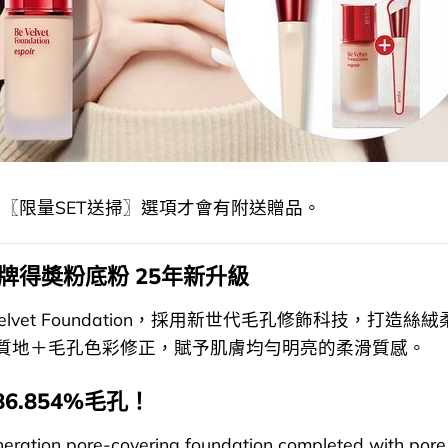
〖限量SET送掃〗選項才會有附送贈品。
r 皇牌得奬粉底粉 25年新升級
Be Velvet Foundation，採用新世代毛孔修飾科技，打造
質地＋毛孔色彩修正，賦予肌膚均勻明亮的柔滑質感。
6.854%毛孔！
eration pore-covering foundation completed with pore 