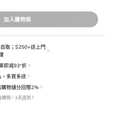
加入購物袋
櫃自取；$250+送上門
運
單即減93
折
*
品，多買多送
檻購物儲分回贈2%
有標明，3天送到！