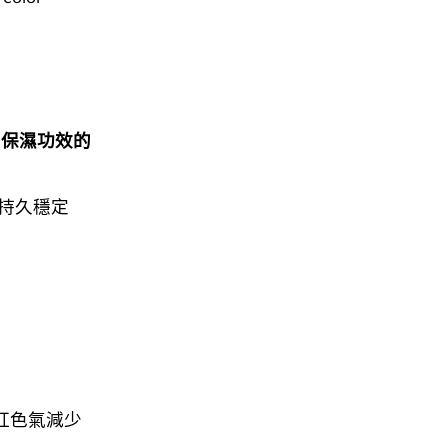
和保濕功效的
，妝效持久穩定
疵紅色氣減少