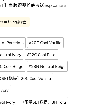
SET】皇牌得奬粉底液送esp ...
more
$
nts ＝
3.72
購物金!
al Porcelain
#20C Cool Vanilla
utral Ivory
#22C Cool Petal
C Cool Beige
#23N Neutral Beige
ET送掃〗20C Cool Vanilla
vory
l Ivory
〖限量SET送掃〗3N Tofu