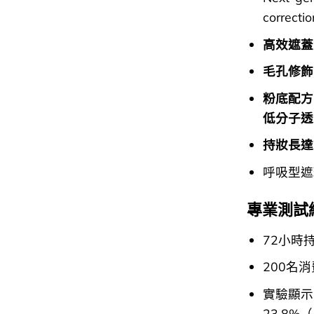
correctio
高效遮蓋
毛孔修飾
粉底配方
低分子透
持妝長達
呼吸型遮瑕
專業測試
72小時
200名
實驗顯示
23.8