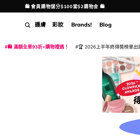
Skip
🛍️ 會員購物儲分$100當$2購物金 🛍️
配送港澳
to
content
護膚
彩妝
Brands!
Blog
🛍️ 滿額全單93折+購物禮遇！
🏆 2026上半年終得奬榜單出
|
|
|
|
|
|
|
|
|
|
|
|
|
|