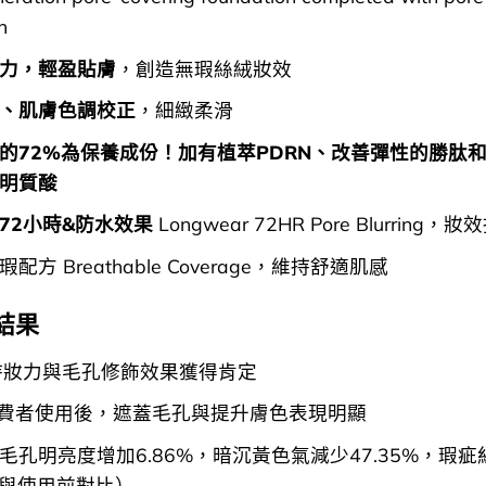
n
力，輕盈貼膚
，創造無瑕絲絨妝效
、肌膚色調校正
，細緻柔滑
的72%為保養成份！加有植萃PDRN、改善彈性的勝肽
明質酸
72小時&防水效果
Longwear 72HR Pore Blurring
配方 Breathable Coverage，維持舒適肌感
結果
持妝力與毛孔修飾效果獲得肯定
消費者使用後，遮蓋毛孔與提升膚色表現明顯
毛孔明亮度增加6.86%，暗沉黃色氣減少47.35%，瑕
%（與使用前對比）