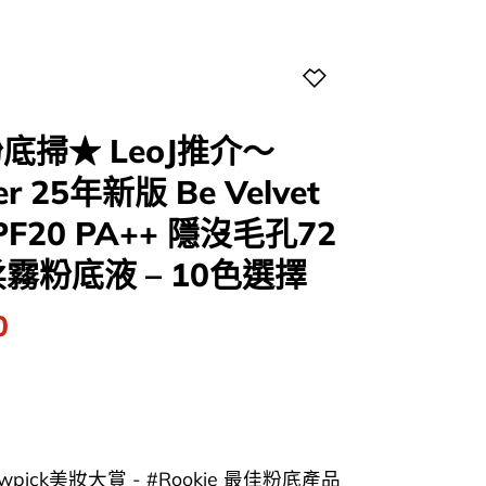
底掃★ LeoJ推介～
ter 25年新版 Be Velvet
SPF20 PA++ 隱沒毛孔72
霧粉底液 – 10色選擇
l
Current
0
price
is:
0.
$186.00.
wpick美妝大賞 - #Rookie 最佳粉底產品