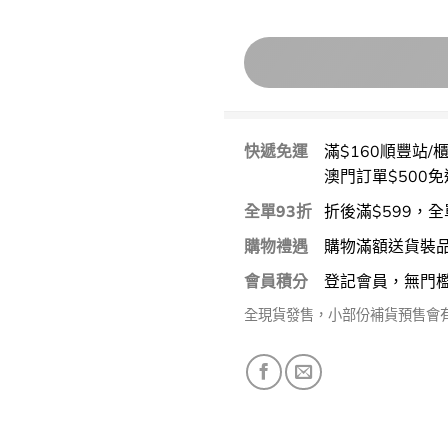
快遞免運
滿$160順豐站/
澳門訂單$500免
全單93折
折後滿$599，全
購物禮遇
購物滿額送貨裝
會員積分
登記會員，無門
全現貨發售，小部份補貨預售會