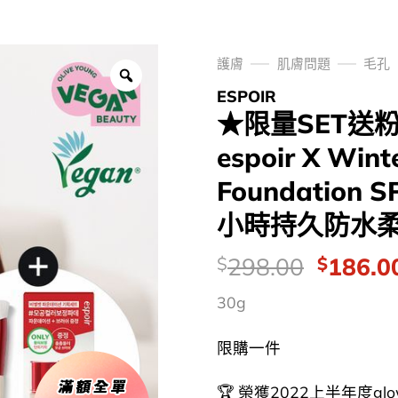
護膚
肌膚問題
毛孔
ESPOIR
★限量SET送粉
espoir X Win
Foundation 
小時持久防水柔
價
Origina
298.00
186.0
$
$
錢：
price
30g
was:
$298.0
限購一件
🏆 榮獲2022上半年度glo