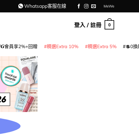
Whatsapp客服在線
MeWe
登入 / 註冊
0
𝙈𝙂會員享2%+回贈
精選Extra 10%
精選Extra 5%
💲0