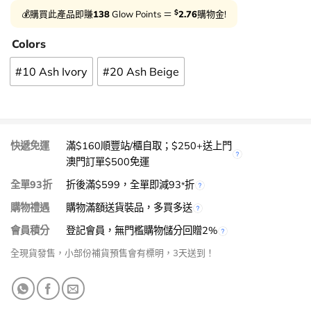
$
💰購買此產品即賺
138
Glow Points ＝
2.76
購物金!
Colors
#10 Ash Ivory
#20 Ash Beige
快遞免運
滿$160順豐站/櫃自取；$250+送上門
澳門訂單$500免運
全單93折
折後滿$599，全單即減93
折
*
購物禮遇
購物滿額送貨裝品，多買多送
會員積分
登記會員，無門檻購物儲分回贈2%
全現貨發售，小部份補貨預售會有標明，3天送到！