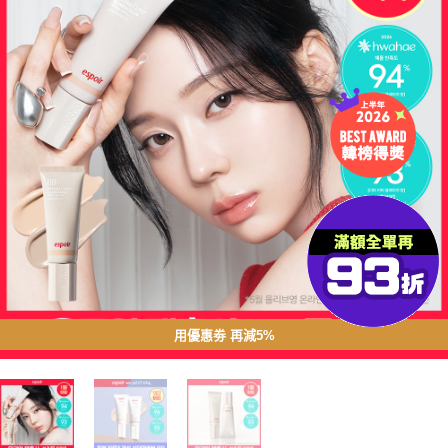
用優惠劵 再減5%