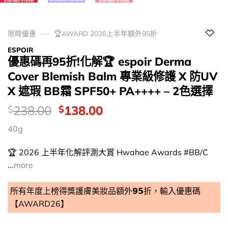
限時優惠
🏆AWARD 2026上半年額外95折
ESPOIR
優惠碼再95折!化解🏆 espoir Derma
Cover Blemish Balm 專業級修護 X 防UV
X 遮瑕 BB霜 SPF50+ PA++++ – 2色選擇
價
Original
Current
238.00
138.00
$
$
錢：
price
price
40g
was:
is:
$238.00.
$138.00.
🏆 2026 上半年化解評測大賞 Hwahae Awards #BB/C
...
more
所有年度上榜得獎護膚美妝品額外𝟵𝟱折，輸入優惠碼
【AWARD26】