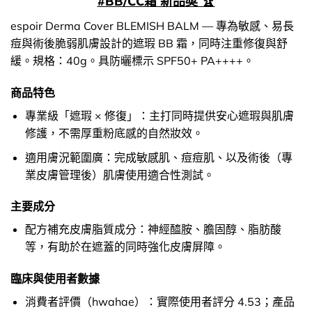
#BB/CC霜 新品奬 🏆
espoir Derma Cover BLEMISH BALM — 專為敏感、易長
痘與術後脆弱肌膚設計的遮瑕 BB 霜，同時注重修復與舒
緩。規格：40g。具防曬標示 SPF50+ PA++++。
商品特色
專業級「遮瑕 × 修復」：主打同時提供安心遮瑕與肌膚
修護，不需厚重粉底感的自然妝效。
適用膚況範圍廣：完成敏感肌、痘痘肌、以及術後（專
業皮膚管理後）肌膚使用適合性測試。
主要成分
配方補充皮膚脂質成分：神經醯胺、膽固醇、脂肪酸
等，有助於在遮蓋的同時強化皮膚屏障。
臨床與使用者數據
消費者評價（hwahae）：實際使用者評分 4.53；產品