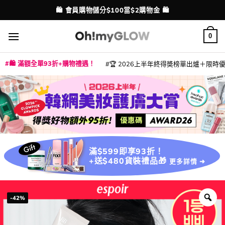
Skip
💳 支援消費券、FPS、八達通、PAYME、信用卡付款
配送港澳
to
content
0
🛍️ 滿額全單93折+購物禮遇！
🏆 2026上半年終得奬榜單出爐＋限時優惠
|
|
|
|
|
|
|
|
|
|
|
|
|
|
滿$599即享93折！
+送$480貨裝禮品🎁
更多詳情 ➜
-42%