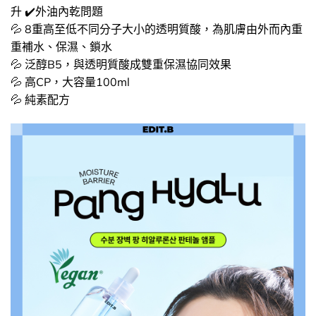
升 ✔️外油內乾問題
💦 8重高至低不同分子大小的透明質酸，為肌膚由外而內重
重補水、保濕、鎖水
💦 泛醇B5，與透明質酸成雙重保濕協同效果
💦 高CP，大容量100ml
💦 純素配方