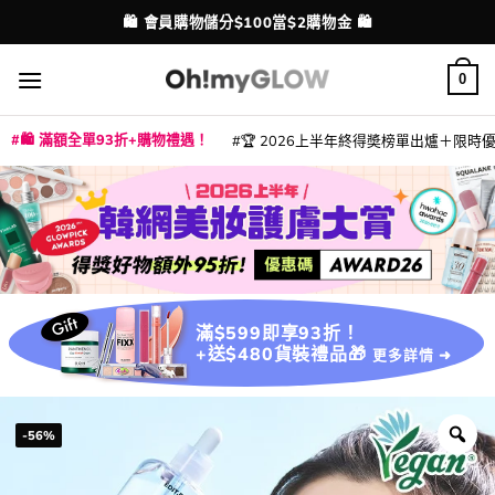
Skip
💳 支援消費券、FPS、八達通、PAYME、信用卡付款
配送港澳
to
content
0
🛍️ 滿額全單93折+購物禮遇！
🏆 2026上半年終得奬榜單出爐＋限時優惠
|
|
|
|
|
|
|
|
|
|
|
|
|
|
滿$599即享93折！
+送$480貨裝禮品🎁
更多詳情 ➜
-56%