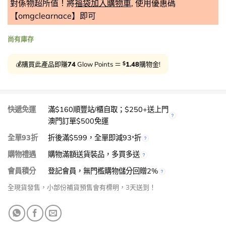
對係物超所值！將
福袋加入購物車
, 使用優惠碼
【omgclearnace】即可
尚有庫存
$
💰購買此產品即賺
74
Glow Points ＝
1.48
購物金!
快遞免運
滿$160順豐站/櫃自取；$250+送上門
澳門訂單$500免運
全單93折
折後滿$599，全單即減93
折
*
購物禮遇
購物滿額送貨裝品，多買多送
會員積分
登記會員，無門檻購物儲分回贈2%
全現貨發售，小部份補貨預售會有標明，3天送到！