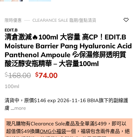
限時優惠
CLEARANCE SALE 臨期/盤點清貨
EDIT.B
清倉激減🔥100ml 大容量 高CP！EDIT.B
Moisture Barrier Pang Hyaluronic Acid
Panthenol Ampoule 💦保濕修屏透明質
酸泛醇安瓶精華 – 大容量100ml
價
Original
Current
168.00
74.00
$
$
錢：
price
price
100ml
was:
is:
$168.00.
$74.00.
清貨中，原價$146 exp 2026-11-16 BBIA旗下的副線護
膚 ...
more
現凡購物有Clearance Sale產品及全單滿$499，即可以
超值價$49換購
OMG小福袋
一個，福袋包含兩件產品，絕