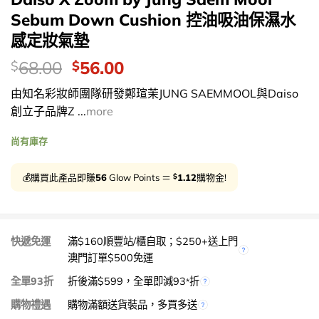
Sebum Down Cushion 控油吸油保濕水
感定妝氣墊
價
Original
Current
68.00
56.00
$
$
錢：
price
price
由知名彩妝師團隊研發鄭瑄茉JUNG SAEMMOOL與Daiso
was:
is:
創立子品牌Z ...
more
$68.00.
$56.00.
尚有庫存
$
💰購買此產品即賺
56
Glow Points ＝
1.12
購物金!
快遞免運
滿$160順豐站/櫃自取；$250+送上門
澳門訂單$500免運
全單93折
折後滿$599，全單即減93
折
*
購物禮遇
購物滿額送貨裝品，多買多送