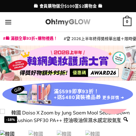
Skip
💳 支援消費券、FPS、八達通、PAYME、信用卡付款
配送港澳
to
content
0
🛍️ 滿額全單93折+購物禮遇！
🏆 2026上半年終得奬榜單出爐＋限時優惠
|
|
|
|
|
|
|
|
|
|
|
|
|
|
滿$599即享93折！
+送$480貨裝禮品🎁
更多詳情 ➜
-18%