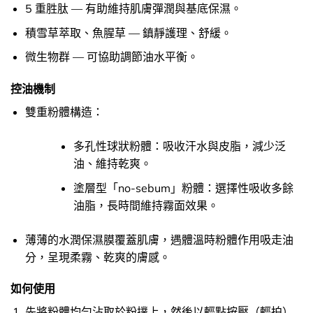
5 重胜肽 — 有助維持肌膚彈潤與基底保濕。
積雪草萃取、魚腥草 — 鎮靜護理、舒緩。
微生物群 — 可協助調節油水平衡。
控油機制
雙重粉體構造：
多孔性球狀粉體：吸收汗水與皮脂，減少泛
油、維持乾爽。
塗層型「no-sebum」粉體：選擇性吸收多餘
油脂，長時間維持霧面效果。
薄薄的水潤保濕膜覆蓋肌膚，遇體溫時粉體作用吸走油
分，呈現柔霧、乾爽的膚感。
如何使用
先將粉體均勻沾取於粉撲上，然後以輕點按壓（輕拍）