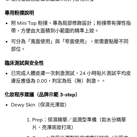
專用粉撲說明
附 Mini Tap 粉撲，專為局部修飾設計；粉撲帶有彈性指
帶，方便由大面積到小範圍的精準上妝。
可分為「寬面使用」與「窄面使用」，依需要點壓不同
部位。
臨床測試與安全性
已完成人體皮膚一次刺激測試，24 小時貼片測試平均皮
膚反應值為 0.00，判定為低（無）刺激。。
化妝程序建議（品牌示範 3-step）
Dewy Skin（保濕光澤妝）
Prep：保濕精華／滋潤型準備（如水分精華
片、亮澤底妝打底）