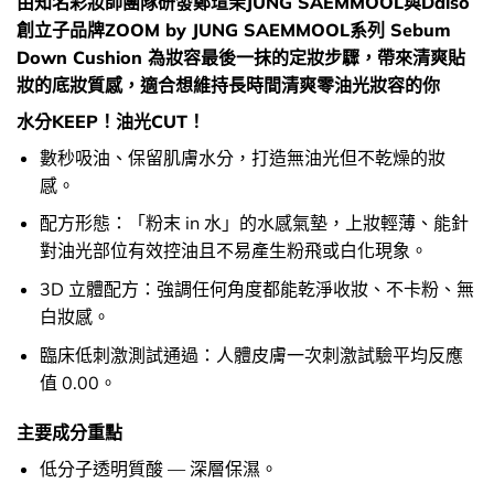
由知名彩妝師團隊研發鄭瑄茉JUNG SAEMMOOL與Daiso
創立子品牌ZOOM by JUNG SAEMMOOL系列 Sebum
Down Cushion 為妝容最後一抹的定妝步驟，帶來清爽貼
妝的底妝質感，適合想維持長時間清爽零油光妝容的你
水分KEEP！油光CUT！
數秒吸油、保留肌膚水分，打造無油光但不乾燥的妝
感。
配方形態：「粉末 in 水」的水感氣墊，上妝輕薄、能針
對油光部位有效控油且不易產生粉飛或白化現象。
3D 立體配方：強調任何角度都能乾淨收妝、不卡粉、無
白妝感。
臨床低刺激測試通過：人體皮膚一次刺激試驗平均反應
值 0.00。
主要成分重點
低分子透明質酸 — 深層保濕。