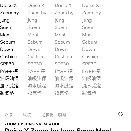
彩妝
底妝
定妝粉 + 噴霧
ZOOM BY JUNG SAEM MOOL
Daiso X Zoom by Jung Saem Mool