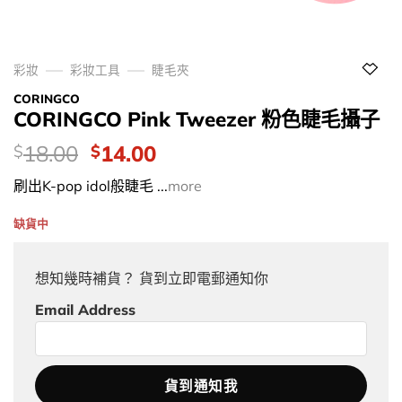
彩妝
彩妝工具
睫毛夾
CORINGCO
CORINGCO Pink Tweezer 粉色睫毛攝子
價
Original
Current
18.00
14.00
$
$
錢：
price
price
刷出K-pop idol般睫毛 ...
more
was:
is:
$18.00.
$14.00.
缺貨中
想知幾時補貨？ 貨到立即電郵通知你
Email Address