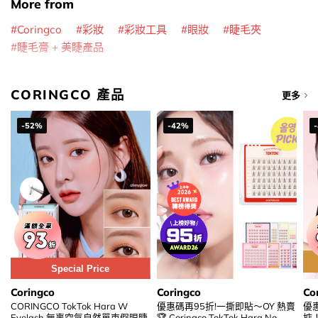
More from
Coringco
彩妝
彩妝工具
眼妝
睫毛夾
睫毛膏 + 美睫產品
CORINGCO 產品
更多
-52%
-42%
Special Price
Coringco
Coringco
Co
CORINGCO TokTok Hara W
優惠碼再95折!一撕即貼～OY 熱賣
優
Eyelash 無辜空氣自然單束假眼睫
🏆 Coringco TokTok Hara No
掂！