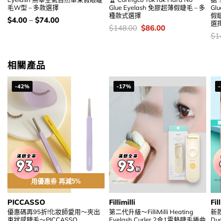
毛W型 – 多款選擇
Glue Eyelash 免膠超薄假睫毛 – 多
Gl
種款式選擇
假睫
價
$
4.00
–
$
74.00
選
錢：
價
Original
Current
$
148.00
$
86.00
錢：
price
price
價
$
1
was:
is:
錢
$148.00.
$86.00.
相關產品
-42%
-17%
用優惠劵 再減5%
PICCASSO
Fillimilli
Fill
優惠碼再95折!化妝師愛用～夾出
第二代升級～FilliMilli Heating
新款
束狀感睫毛～PICCASSO
Eyelash Curler 2合1電熱睫毛捲曲
Dua