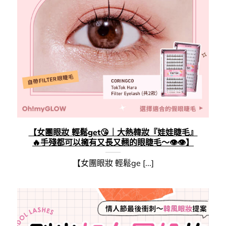
【女團眼妝 輕鬆get😘｜大熱韓妝『娃娃睫毛』
🔥手殘都可以擁有又長又翹的眼睫毛～👁️👁️】
【女團眼妝 輕鬆ge [...]