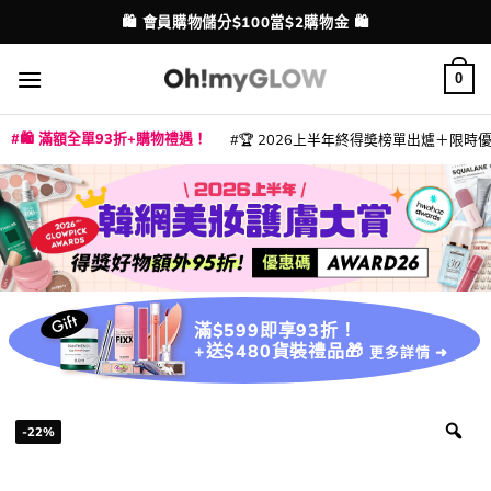
Skip
🛍️ 會員購物儲分$100當$2購物金 🛍️
配送港澳
to
content
0
🛍️ 滿額全單93折+購物禮遇！
🏆 2026上半年終得奬榜單出爐＋限時優惠
|
|
|
|
|
|
|
|
|
|
|
|
|
|
滿$599即享93折！
+送$480貨裝禮品🎁
更多詳情 ➜
-22%