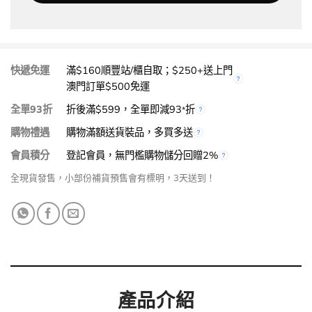
快遞免運
滿$160順豐站/櫃自取；$250+送上門
澳門訂單$500免運
全單93折
折後滿$599，全單即減93
折
*
購物禮遇
購物滿額送貨裝品，多買多送
會員積分
登記會員，無門檻購物儲分回贈2%
全現貨發售，小部份補貨預售會有標明，3天送到！
產品介紹