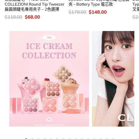
COLLEZIONI Round Tip Tweezer
夾 – Battery Type 電芯款
Ty
扁圓頭睫毛專用夾子 – 2色選擇
叉
價
Original
Current
$
178.00
$
148.00
錢：
price
price
價
Original
Current
價
$
118.00
$
68.00
$
2
was:
is:
錢：
price
price
錢
$178.00.
$148.00.
was:
is:
$118.00.
$68.00.