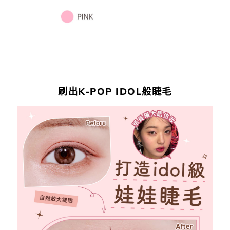
刷出K-POP IDOL般睫毛
刷
出
K-
pop
idol
般
睫
毛