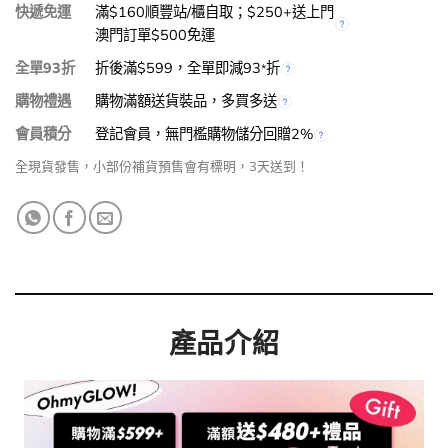
快遞免運
滿$160順豐站/櫃自取；$250+送上門
澳門訂單$500免運
全單93折
折後滿$599，全單即減93
折
*
購物禮遇
購物滿額送貨裝品，多買多送
會員積分
登記會員，無門檻購物儲分回贈2%
全現貨發售，小部份補貨預售會有標明，3天送到！
產品介紹