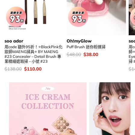
soo ador
Oh!myGlow
so
用code 額外95折！⭐BlackPink化
Puff Brush 迷你粉撲掃
用c
妝師MAENG掃具⭐ BY MAENG
師⭐
價
Original
Current
$
48.00
$
38.00
#23 Concealer – Detail Brush 專
Ey
錢：
price
price
業精細遮瑕掃 – 小號 #23
掃 
was:
is:
$48.00.
$38.00.
價
Original
Current
價
$
138.00
$
110.00
$
1
錢：
price
price
錢
was:
is:
$138.00.
$110.00.
加入購物袋