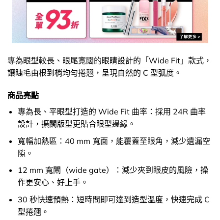
專為眼型較長、眼尾寬闊的眼睛設計的「Wide Fit」款式，
讓睫毛由根到梢均勻捲翹，呈現自然的 C 型弧度。
商品亮點
專為長、平眼型打造的 Wide Fit 曲率：採用 24R 曲率
設計，擴闊版型更貼合眼型邊緣。
寬幅加熱區：40 mm 寬面，能覆蓋至眼角，減少遺漏空
隙。
12 mm 寬閘（wide gate）：減少夾到眼皮的風險，操
作更安心、好上手。
30 秒快速預熱：短時間即可達到造型溫度，快速完成 C
型捲翹。