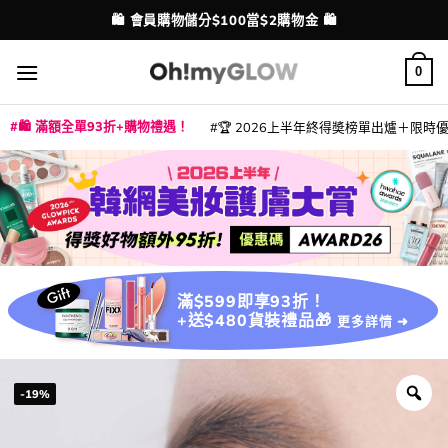
Skip
💳 支援消費券、FPS、八達通、PAYME、信用卡付款
配送港澳
to
content
0
🛍️ 滿額全單93折+購物禮遇！
🏆 2026上半年終得奬榜單出爐＋限時優惠
|
|
|
|
|
|
|
|
|
|
|
|
|
|
滿$599即享93折！
+送$480貨裝禮品🎁
更多詳情 ➜
-19%