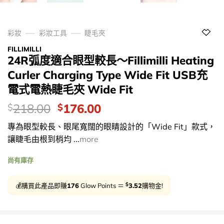
彩妝
彩妝工具
睫毛夾
FILLIMILLI
24R弧度適合眼型較長～Fillimilli Heating
Curler Charging Type Wide Fit USB充
電式電熱睫毛夾 Wide Fit
價
Original
Current
218.00
176.00
$
$
錢：
price
price
專為眼型較長、眼尾寬闊的眼睛設計的「Wide Fit」款式，
was:
is:
讓睫毛由根到梢均 ...
more
$218.00.
$176.00.
尚有庫存
$
💰購買此產品即賺
176
Glow Points ＝
3.52
購物金!