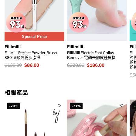
Special Price
Fillimilli
Fillimilli
Fill
FilliMilli Perfect Powder Brush
FilliMilli Electric Foot Callus
Fil
880 圓頭碎粉胭脂掃
Remover 電動去腳皮銼皮機
節粉
粉
價
Original
Current
價
Original
Current
$
138.00
$
86.00
$
228.00
$
186.00
粉
錢：
price
price
錢：
price
price
was:
is:
was:
is:
價
$
6
$138.00.
$86.00.
$228.00.
$186.00.
錢
相關產品
-20%
-21%