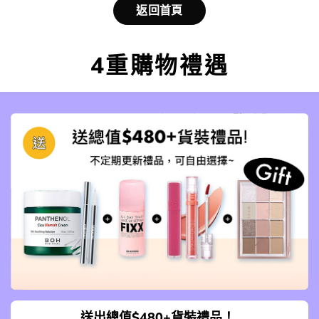
返回首頁
4重購物禮遇
送出總值$480+貨裝禮品！