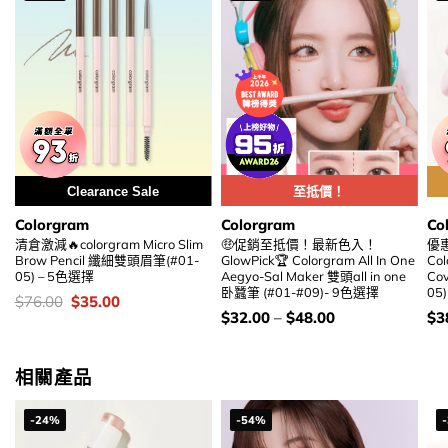
Clearance Sale
至抵價！
Colorgram
Colorgram
Co
清倉激減🔥colorgram Micro Slim
🤑促銷至抵價！最新色入！
優
Brow Pencil 纖細雙頭眉筆(#01-
GlowPick🏆 Colorgram All In One
Col
05) – 5色選擇
Aegyo-Sal Maker 雙頭all in one
Co
卧蠶筆 (#01-#09)- 9色選擇
05
價
Original
Current
$
76.00
$
35.00
錢：
price
price
價
價
$
32.00
–
$
48.00
$
3
was:
is:
錢：
錢
$76.00.
$35.00.
相關產品
-24%
-54%