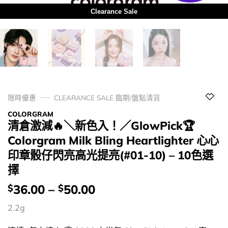
Clearance Sale
限時優惠
CLEARANCE SALE 臨期/盤點清貨
COLORGRAM
清倉激減🔥＼新色入！／GlowPick🏆
Colorgram Milk Bling Heartlighter 心心
印章骰仔閃亮高光提亮(#01-10) – 10色選
擇
價
36.00
–
50.00
$
$
錢：
2.2g