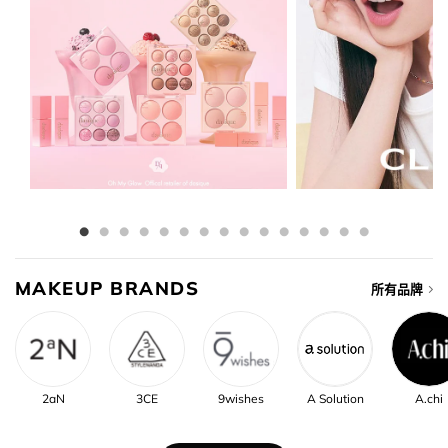
MAKEUP BRANDS
所有品牌
2aN
3CE
9wishes
A Solution
A.chi