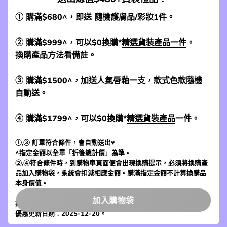
① 購滿$680^，即送 隨機護膚品/彩妝1件。
② 購滿$999^，可以$0換購*
精選貨裝產品一件
。
換購產品方法看備註。
③ 購滿$1500^，加送人氣唇釉一支，款式色款隨機
自動送。
④ 購滿$1799^，可以$0換購*
精選貨裝產品
一件。
①,③ 訂單符合條件，會自動送出♥
^指定金額以全單「折後總計價」為準。
②,④符合條件時，到
購物車頁面
便會出現換購提示，必須將換購產
品加入購物袋，系統會扣減相應金額。購滿指定金額不計算換購品
本身價值。
加入購物袋
數量有數，送完即止。贈品日期或會有偏短情況，不切退換。
優惠更新日期：2025-12-20。