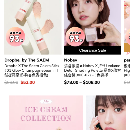
Clearance Sale
Dropbe. by The SAEM
Nobev
pe
Dropbe X The Saem Colors Stick
清倉激減🔥Nobev X JEYU Volume
優惠
#01 Glow Champagnebeam 自
Detail Shading Palette 提亮X修容
Hi
然提亮高光棒(杏色香檳色)
綜合盤(#00-02) – 3色選擇
(#
價
Original
Current
價
價
$
68.00
$
52.00
$
78.00
–
$
108.00
$
1
錢：
price
price
錢：
錢
was:
is:
$68.00.
$52.00.