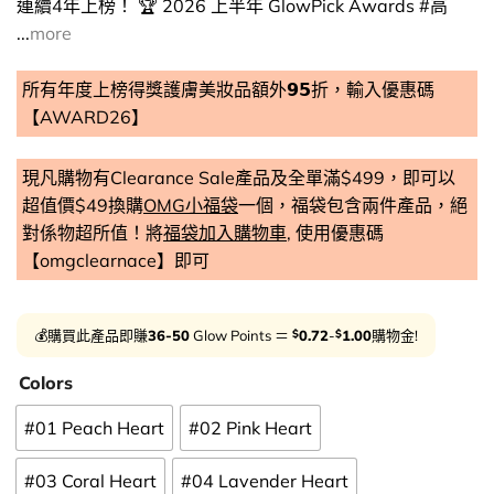
連續4年上榜！ 🏆 2026 上半年 GlowPick Awards #高
...
more
所有年度上榜得獎護膚美妝品額外𝟵𝟱折，輸入優惠碼
【AWARD26】
現凡購物有Clearance Sale產品及全單滿$499，即可以
超值價$49換購
OMG小福袋
一個，福袋包含兩件產品，絕
對係物超所值！將
福袋加入購物車
, 使用優惠碼
【omgclearnace】即可
$
$
💰購買此產品即賺
36-50
Glow Points ＝
0.72
-
1.00
購物金!
Colors
#01 Peach Heart
#02 Pink Heart
#03 Coral Heart
#04 Lavender Heart