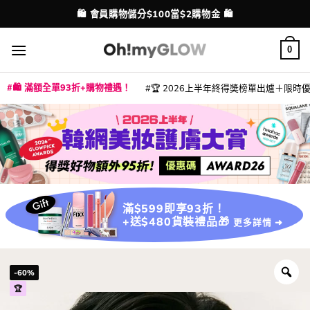
Skip
💳 支援消費券、FPS、八達通、PAYME、信用卡付款
配送港澳
to
content
0
🛍️ 滿額全單93折+購物禮遇！
🏆 2026上半年終得奬榜單出爐＋限時優惠
|
|
|
|
|
|
|
|
|
|
|
|
|
|
滿$599即享93折！
+送$480貨裝禮品🎁
更多詳情 ➜
-60%
🏆