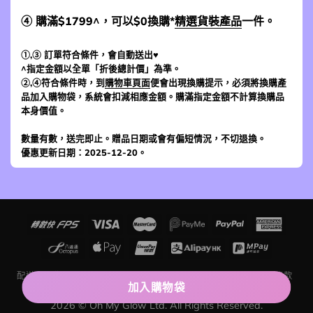
④ 購滿$1799^，可以$0換購*
精選貨裝產品
一件。
①,③ 訂單符合條件，會自動送出♥
^指定金額以全單「折後總計價」為準。
②,④符合條件時，到
購物車頁面
便會出現換購提示，必須將換購產
品加入購物袋，系統會扣減相應金額。購滿指定金額不計算換購品
本身價值。
數量有數，送完即止。贈品日期或會有偏短情況，不切退換。
優惠更新日期：2025-12-20。
配送及運費
退貨條款
網上購物入門
追蹤訂單狀況
評價留言條款
聯絡我們
關於我們
加入購物袋
2026 © Oh My Glow Ltd. All Rights Reserved.