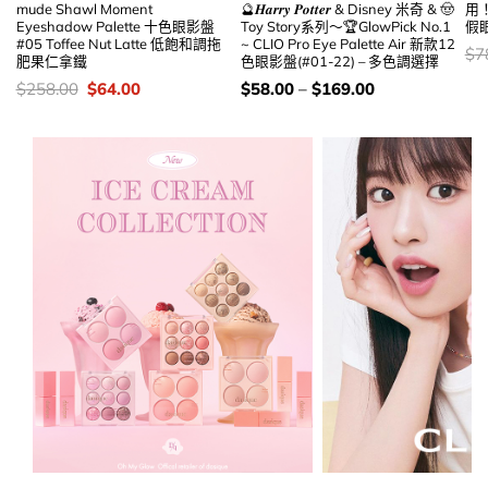
mude Shawl Moment
🔮𝑯𝒂𝒓𝒓𝒚 𝑷𝒐𝒕𝒕𝒆𝒓 & Disney 米奇 & 🤠
用！
Eyeshadow Palette 十色眼影盤
Toy Story系列～🏆GlowPick No.1
假眼
#05 Toffee Nut Latte 低飽和調拖
~ CLIO Pro Eye Palette Air 新款12
價
$
7
肥果仁拿鐵
色眼影盤(#01-22) – 多色調選擇
錢
價
Original
Current
價
$
258.00
$
64.00
$
58.00
–
$
169.00
錢：
price
price
錢：
was:
is:
$258.00.
$64.00.