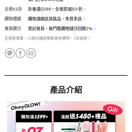
全單93折
折後滿$599，全單即減93
折
*
購物禮遇
購物滿額送貨裝品，多買多送
會員積分
登記會員，無門檻購物儲分回贈2%
全現貨發售，小部份補貨預售會有標明，3天送到！
產品介紹