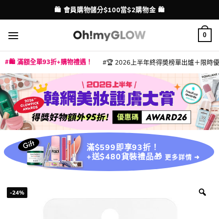
Skip
💳 支援消費券、FPS、八達通、PAYME、信用卡付款
配送港澳
to
content
0
🛍️ 滿額全單93折+購物禮遇！
🏆 2026上半年終得奬榜單出爐＋限時優惠
|
|
|
|
|
|
|
|
|
|
|
|
|
|
滿$599即享93折！
+送$480貨裝禮品🎁
更多詳情 ➜
-24%