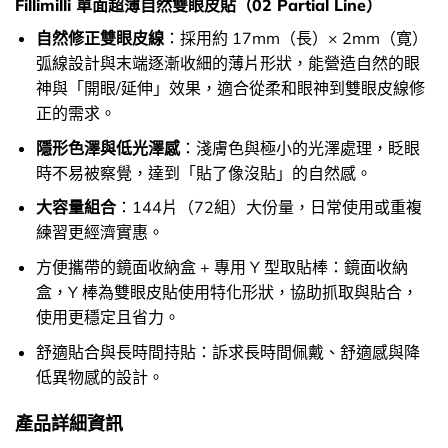
Fillimilli 單面超薄自然雙眼皮貼（02 Partial Line）
自然修正雙眼皮線
：採用約 17mm（長）× 2mm（寛）
弧線設計與末端逐漸收細的薄片形狀，能營造自然的眼
神與「開眼/延伸」效果，適合從柔和眼神到雙眼皮線修
正的需求。
隱形色澤與低光澤感
：淺膚色與極小的光澤處理，眨眼
時不易被察覺，達到「貼了像沒貼」的自然感。
大容量組合
：144片（72組）大份量，日常使用或重複
練習更經濟實惠。
方便攜帶的鏡面收納盒 + 專用 Y 型取貼棒：鏡面收納
盒，Y 棒為雙眼皮貼使用特化形狀，協助抓取與貼合，
使用更穩定且省力。
舒適貼合與長時間持貼：訴求長時間佩戴、舒適感與降
低異物感的設計。
產品詳細資訊