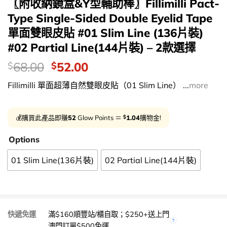
〖附收納鏡盒&Y型輔助棒〗Fillimilli Pact-
Type Single-Sided Double Eyelid Tape
單面雙眼皮貼 #01 Slim Line (136片裝)
#02 Partial Line(144片裝) – 2款選擇
價
Original
Current
68.00
52.00
$
$
錢：
price
price
Fillimilli 單面超薄自然雙眼皮貼（01 Slim Line） ...
more
was:
is:
$68.00.
$52.00.
$
💰購買此產品即賺
52
Glow Points ＝
1.04
購物金!
Options
01 Slim Line(136片裝)
02 Partial Line(144片裝)
快遞免運
滿$160順豐站/櫃自取；$250+送上門
澳門訂單$500免運