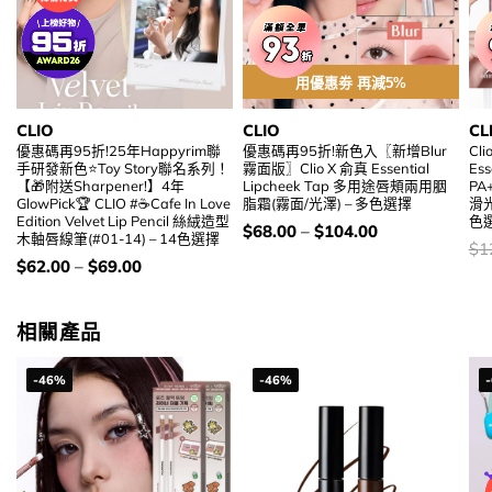
用優惠劵 再減5%
CLIO
CLIO
CL
優惠碼再95折!25年Happyrim聯
優惠碼再95折!新色入〖新增Blur
Cli
手研發新色⭐Toy Story聯名系列！
霧面版〗Clio X 俞真 Essential
Ess
【🎁附送Sharpener!】4年
Lipcheek Tap 多用途唇頰兩用胭
PA
GlowPick🏆 CLIO #☕Cafe In Love
脂霜(霧面/光澤) – 多色選擇
滑
Edition Velvet Lip Pencil 絲絨造型
色
價
$
68.00
–
$
104.00
木軸唇線筆(#01-14) – 14色選擇
錢：
價
$
1
錢
價
$
62.00
–
$
69.00
錢：
相關產品
-46%
-46%