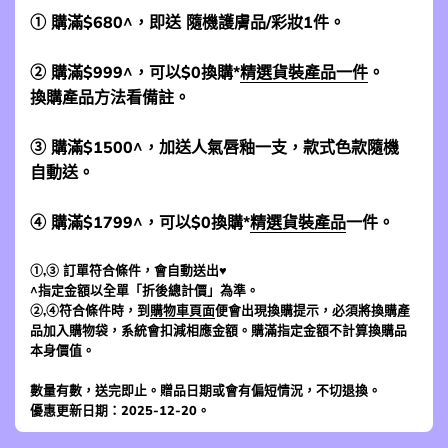
① 購滿$680^，即送 隨機護膚品/彩妝1件。
② 購滿$999^，可以$0換購*
精選貨裝產品一件
。
換購產品方法看備註。
③ 購滿$1500^，加送人氣唇釉一支，款式色款隨機
自動送。
④ 購滿$1799^，可以$0換購*
精選貨裝產品
一件。
①,③ 訂單符合條件，會自動送出♥
^指定金額以全單「折後總計價」為準。
②,④符合條件時，到
購物車頁面
便會出現換購提示，必須將換購產
品加入購物袋，系統會扣減相應金額。購滿指定金額不計算換購品
本身價值。
數量有數，送完即止。贈品日期或會有偏短情況，不切退換。
優惠更新日期：2025-12-20。