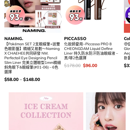
NAMING.
PICCASSO
Co
【Pokémon SET 2支眼線筆+送雙
化妝師愛用~Piccasso PRO 8

色眼影盤】精細又易劃～Naming
CHEONGDAM Liquid Define
Glo
X CHAEHEE共同研發 NM.
Liner 持久防水防汗防油眼線液 –
Aeg
Perfectail Eye Designing Pencil
黑/啡2色選擇
卧蠶
Slim Liner 完美立體眼型1mm精細
價
Original
Current
價
$
178.00
$
96.00
$
3
斜角眼下&眼線筆(#01-06) – 6色
錢：
price
price
錢
選擇
was:
is:
$178.00.
$96.00.
價
$
58.00
–
$
148.00
錢：