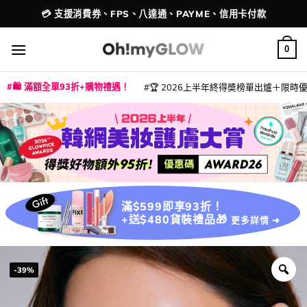
Skip
💳 支援消費券、FPS、八達通、PAYME、信用卡付款
配送港澳
to
content
0
🛍️ 滿額全單93折+購物禮遇！
🏆 2026上半年終得奬榜單出爐＋限時優惠
|
|
|
|
|
|
|
|
|
|
|
|
|
|
滿$599即享93折！
+送$480貨裝禮品🎁
更多詳情 ➜
-39%