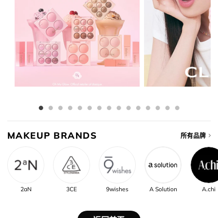
MAKEUP BRANDS
所有品牌
2aN
3CE
9wishes
A Solution
A.chi