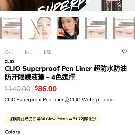
彩妝
眼妝
眼線
CLIO
CLIO Superproof Pen Liner 超防水防油
防汗眼線液筆 – 4色選擇
價
Original
Current
140.00
86.00
$
$
錢：
price
price
CLIO Superproof Pen Liner 為CLIO Waterp ...
more
was:
is:
$140.00.
$86.00.
$
💰購買此產品即賺
86
Glow Points ＝
1.72
購物金!
Colors